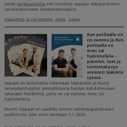
jonka
verkkosivuilla
voit tutustua oppaan alkuperäiseen
tanskankieliseen lähdemateriaaliin.
Uupumus ja cp-vamma -opas
Lataa
Kun potilaalla on
cp-vamma ja Kun
potilaalla on
mmc tai
hydrokefalia –
palvelut, tuet ja
toimintakyvyn
arviointi lääkärin
työssä
-
oppaat on tarkoitettu tukemaan lääkäreitä ja muita
terveydenhuollon ammattilaisia heidän kohdatessaan
työssään henkilöitä, joilla on cp-vamma, mmc tai
hydrokefalia.
Huom! Oppaat on laadittu ennen vammaispalvelulain
uudistusta, joka astui voimaan 1.1.2025.