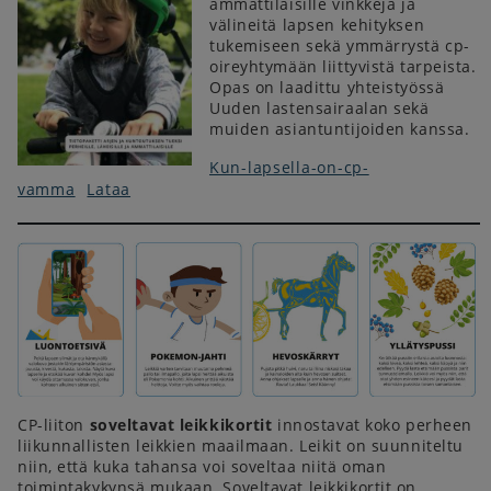
ammattilaisille vinkkejä ja
välineitä lapsen kehityksen
tukemiseen sekä ymmärrystä cp-
oireyhtymään liittyvistä tarpeista.
Opas on laadittu yhteistyössä
Uuden lastensairaalan sekä
muiden asiantuntijoiden kanssa.
Kun-lapsella-on-cp-
vamma
Lataa
CP-liiton
soveltavat leikkikortit
innostavat koko perheen
liikunnallisten leikkien maailmaan. Leikit on suunniteltu
niin, että kuka tahansa voi soveltaa niitä oman
toimintakykynsä mukaan. Soveltavat leikkikortit on