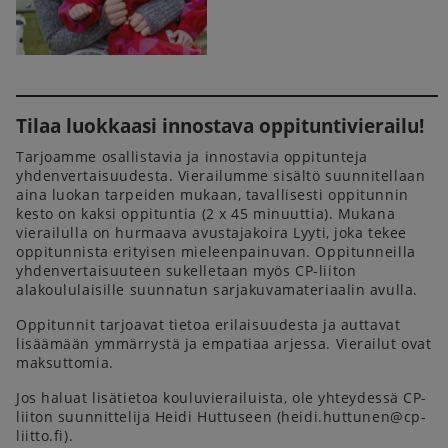
Tilaa luokkaasi innostava oppituntivierailu!
Tarjoamme osallistavia ja innostavia oppitunteja
yhdenvertaisuudesta. Vierailumme sisältö suunnitellaan
aina luokan tarpeiden mukaan, tavallisesti oppitunnin
kesto on kaksi oppituntia (2 x 45 minuuttia). Mukana
vierailulla on hurmaava avustajakoira Lyyti, joka tekee
oppitunnista erityisen mieleenpainuvan. Oppitunneilla
yhdenvertaisuuteen sukelletaan myös CP-liiton
alakoululaisille suunnatun sarjakuvamateriaalin avulla.
Oppitunnit tarjoavat tietoa erilaisuudesta ja auttavat
lisäämään ymmärrystä ja empatiaa arjessa. Vierailut ovat
maksuttomia.
Jos haluat lisätietoa kouluvierailuista, ole yhteydessä CP-
liiton suunnittelija Heidi Huttuseen (heidi.huttunen@cp-
liitto.fi).