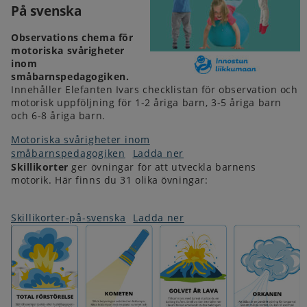
På svenska
Observations chema för
motoriska svårigheter
inom
småbarnspedagogiken.
Innehåller Elefanten Ivars checklistan för observation och
motorisk uppföljning för 1-2 åriga barn, 3-5 åriga barn
och 6-8 åriga barn.
Motoriska svårigheter inom
småbarnspedagogiken
Ladda ner
Skillikorter
ger övningar för att utveckla barnens
motorik. Här finns du 31 olika övningar:
Skillikorter-på-svenska
Ladda ner