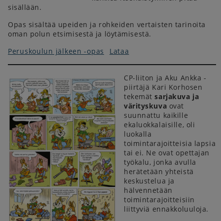
sisällään.
Opas sisältää upeiden ja rohkeiden vertaisten tarinoita
oman polun etsimisestä ja löytämisestä.
Peruskoulun jälkeen -opas
Lataa
CP-liiton ja Aku Ankka -
piirtäjä Kari Korhosen
tekemät
sarjakuva ja
värityskuva
ovat
suunnattu kaikille
ekaluokkalaisille, oli
luokalla
toimintarajoitteisia lapsia
tai ei. Ne ovat opettajan
työkalu, jonka avulla
herätetään yhteistä
keskustelua ja
hälvennetään
toimintarajoitteisiin
liittyviä ennakkoluuloja.