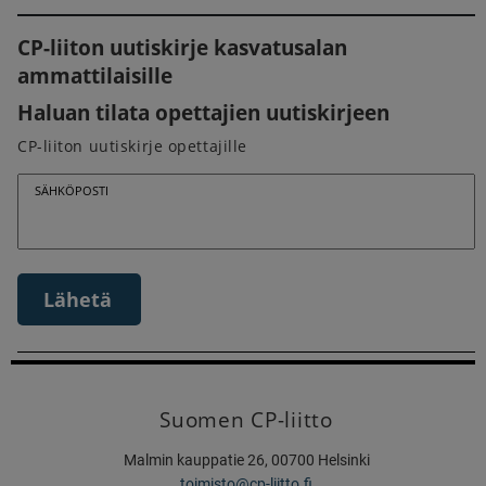
CP-liiton uutiskirje kasvatusalan
ammattilaisille
Haluan tilata opettajien uutiskirjeen
CP-liiton uutiskirje opettajille
SÄHKÖPOSTI
Lähetä
Suomen CP-liitto
Malmin kauppatie 26, 00700 Helsinki
toimisto@cp-liitto.fi