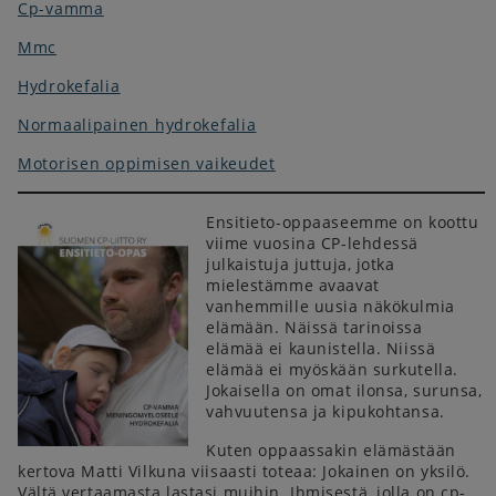
Cp-vamma
Mmc
Hydrokefalia
Normaalipainen hydrokefalia
Motorisen oppimisen vaikeudet
Ensitieto-oppaaseemme on koottu
viime vuosina CP-lehdessä
julkaistuja juttuja, jotka
mielestämme avaavat
vanhemmille uusia näkökulmia
elämään. Näissä tarinoissa
elämää ei kaunistella. Niissä
elämää ei myöskään surkutella.
Jokaisella on omat ilonsa, surunsa,
vahvuutensa ja kipukohtansa.
Kuten oppaassakin elämästään
kertova Matti Vilkuna viisaasti toteaa: Jokainen on yksilö.
Vältä vertaamasta lastasi muihin. Ihmisestä, jolla on cp-