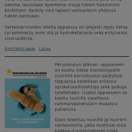
vamma, lausutaan kymmeniä sivuja hänen haasteisiin
keskittyen. Keskity sinä lapsesi vahvuuksiin yhdessä
hänen kanssaan.
Vertaistarinoiden ohella oppaassa on lyhyesti myös tietoa
cp-vammasta, mmc:stä ja hydrokefaliasta sekä erityisestä
sisaruudesta.
Ensitieto-opas
Lataa
Peruskoulun jälkeen -oppaaseen
on koottu tietoa itsenäistyvälle
nuorelle peruskoulun päätyttyä.
Oppaassa esitellään erilaisia
opiskeluvaihtoehtoja sekä polkuja
työelämään. Lisäksi oppaaseen on
koottu nuorille soveltuvia
vammaispalvelulain mukaisia
palveluita.
Opas soveltuu nuorille ja nuorten
vanhemmille, jotka miettivät mitä
kaikkea itsenäistyminen pitää