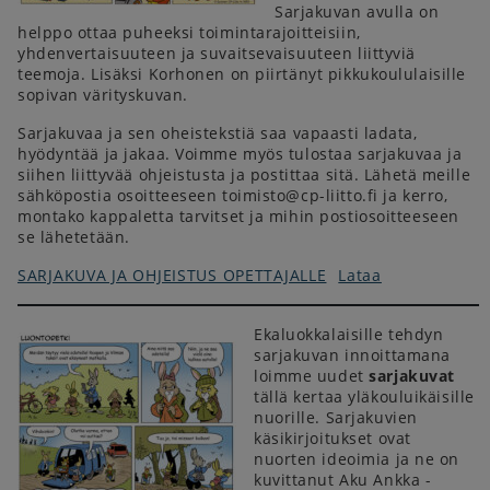
Sarjakuvan avulla on
helppo ottaa puheeksi toimintarajoitteisiin,
yhdenvertaisuuteen ja suvaitsevaisuuteen liittyviä
teemoja. Lisäksi Korhonen on piirtänyt pikkukoululaisille
sopivan värityskuvan.
Sarjakuvaa ja sen oheistekstiä saa vapaasti ladata,
hyödyntää ja jakaa. Voimme myös tulostaa sarjakuvaa ja
siihen liittyvää ohjeistusta ja postittaa sitä. Lähetä meille
sähköpostia osoitteeseen toimisto@cp-liitto.fi ja kerro,
montako kappaletta tarvitset ja mihin postiosoitteeseen
se lähetetään.
SARJAKUVA JA OHJEISTUS OPETTAJALLE
Lataa
Ekaluokkalaisille tehdyn
sarjakuvan innoittamana
loimme uudet
sarjakuvat
tällä kertaa yläkouluikäisille
nuorille. Sarjakuvien
käsikirjoitukset ovat
nuorten ideoimia ja ne on
kuvittanut Aku Ankka -