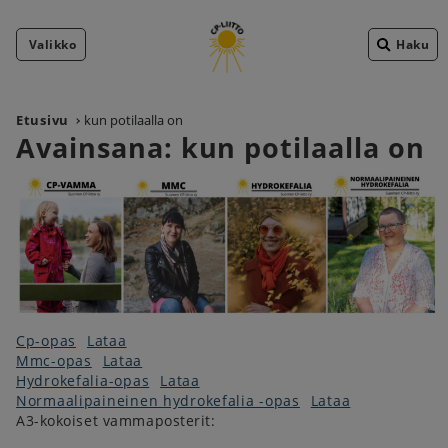
Valikko
Haku
Etusivu
kun potilaalla on
Avainsana:
kun potilaalla on
Cp-opas
Lataa
Mmc-opas
Lataa
Hydrokefalia-opas
Lataa
Normaalipaineinen hydrokefalia -opas
Lataa
A3-kokoiset vammaposterit: