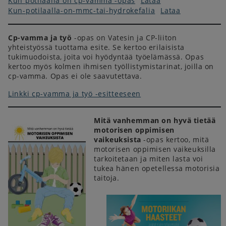
Kun potilaalla on cp-vamma -opas
Lataa
Kun-potilaalla-on-mmc-tai-hydrokefalia
Lataa
Cp-vamma ja työ
-opas on Vatesin ja CP-liiton
yhteistyössä tuottama esite. Se kertoo erilaisista
tukimuodoista, joita voi hyödyntää työelämässä. Opas
kertoo myös kolmen ihmisen työllistymistarinat, joilla on
cp-vamma. Opas ei ole saavutettava.
Linkki cp-vamma ja työ -esitteeseen
Mitä vanhemman on hyvä tietää
motorisen oppimisen
vaikeuksista
-opas kertoo, mitä
motorisen oppimisen vaikeuksilla
tarkoitetaan ja miten lasta voi
tukea hänen opetellessa motorisia
taitoja.