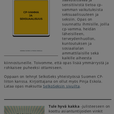
sensitiivistä tietoa cp-
vamman vaikutuksista
seksuaalisuuteen ja
seksiin. Opas on
suunnattu ihmisille, joilla
cp-vamma, heidän
läheisilleen,
terveydenhuollon,
kuntoutuksen ja
sosiaalialan
ammattilaisille sekä
kaikille aiheesta
kiinnostuneille. Toivomme, että opas lisää ymmärrystä ja
rohkaisee puheeksi ottamiseen.
Oppaan on tehnyt SelkoSeks yhteistyössä Suomen CP-
liiton kanssa. Kirjoittajana on ollut myös Pinja Eskola.
Lataa opas maksutta
SelkoSeksin sivuilta
.
Tule hyvä kakka
-julisteeseen on
koottu asiantuntijoiden vinkit