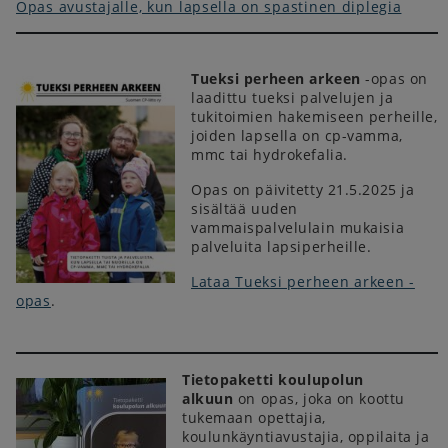
Opas avustajalle, kun lapsella on spastinen diplegia
Tueksi perheen arkeen
-opas on
laadittu tueksi palvelujen ja
tukitoimien hakemiseen perheille,
joiden lapsella on cp-vamma,
mmc tai hydrokefalia.
Opas on päivitetty 21.5.2025 ja
sisältää uuden
vammaispalvelulain mukaisia
palveluita lapsiperheille.
Lataa Tueksi perheen arkeen -
opas
.
Tietopaketti koulupolun
alkuun
on opas, joka on koottu
tukemaan opettajia,
koulunkäyntiavustajia, oppilaita ja