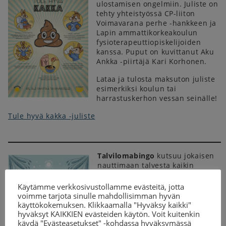
ulostamisen ongelmiin. Juliste on
tehty yhteistyössä CP-liiton
Voimavarana perhe -hankkeen ja
Lapin ammattikorkeakoulun
fysioterapeuttiopiskelijoiden
kanssa. Puput on kuvittanut Aku
Ankka -piirtäjä Kari Korhonen.
Lataa ja tulosta maksuton juliste
esimerkiksi koulun tai
harrastuskerhon vessan seinälle!
Tule hyvä kakka -juliste
Talvilomabingo
kutsuu jokaisen
nauttimaan talvesta kaikin
aistein! Nappaa bingo koko
perheen yhteiseksi loma-
Käytämme verkkosivustollamme evästeitä, jotta
aktiviteetiksi, mukaasi loma-ajan
voimme tarjota sinulle mahdollisimman hyvän
hoitoon tai omaksi
käyttökokemuksen. Klikkaamalla "Hyväksy kaikki"
lomapuuhaksesi.
hyväksyt KAIKKIEN evästeiden käytön. Voit kuitenkin
käydä "Evästeasetukset" -kohdassa hyväksymässä