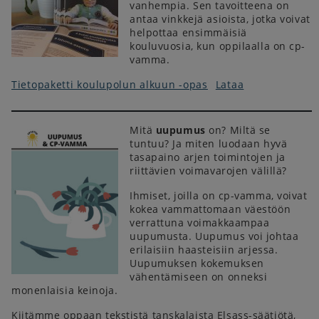
vanhempia. Sen tavoitteena on
antaa vinkkejä asioista, jotka voivat
helpottaa ensimmäisiä
kouluvuosia, kun oppilaalla on cp-
vamma.
Tietopaketti koulupolun alkuun -opas
Lataa
Mitä
uupumus
on? Miltä se
tuntuu? Ja miten luodaan hyvä
tasapaino arjen toimintojen ja
riittävien voimavarojen välillä?
Ihmiset, joilla on cp-vamma, voivat
kokea vammattomaan väestöön
verrattuna voimakkaampaa
uupumusta. Uupumus voi johtaa
erilaisiin haasteisiin arjessa.
Uupumuksen kokemuksen
vähentämiseen on onneksi
monenlaisia keinoja.
Kiitämme oppaan tekstistä tanskalaista Elsass-säätiötä,