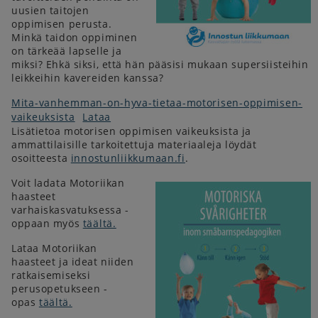
uusien taitojen
oppimisen perusta.
Minkä taidon oppiminen
on tärkeää lapselle ja
miksi? Ehkä siksi, että hän pääsisi mukaan supersiisteihin
leikkeihin kavereiden kanssa?
Mita-vanhemman-on-hyva-tietaa-motorisen-oppimisen-
vaikeuksista
Lataa
Lisätietoa motorisen oppimisen vaikeuksista ja
ammattilaisille tarkoitettuja materiaaleja löydät
osoitteesta
innostunliikkumaan.fi
.
Voit ladata Motoriikan
haasteet
varhaiskasvatuksessa -
oppaan myös
täältä.
Lataa Motoriikan
haasteet ja ideat niiden
ratkaisemiseksi
perusopetukseen -
opas
täältä.