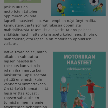
Joskus uusien
motoristen taitojen
oppiminen voi olla
lapselle haasteellista. Vanhempi on näyttänyt mallia,
kannustanut ja tarjonnut lukuisia oppimista
mahdollistavia kokemuksia, eivätkä taidon palaset
siitäkään huolimatta oikein asetu kohdilleen. Silloin on
mahdollista, että lapsella on motorisen oppimisen
vaikeus.
Ratkaisevaa on se, miten
aikuinen suhtautuu
lapsen haasteisiin.
Laiskuus kun voi olla
jotain ihan muuta kuin
laiskuutta. Lapsi saattaa
yrittää enemmän kuin
vanhempi ymmärtäkään.
On tärkeää huomata, että
lapsi yrittää kovasti.
Lapsen vahvuuksien
tunnistaminen ja omien
tavoitteiden pohdinta on