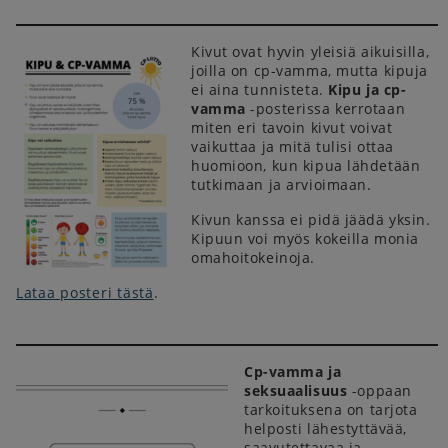
Kivut ovat hyvin yleisiä aikuisilla,
joilla on cp-vamma, mutta kipuja
ei aina tunnisteta.
Kipu ja cp-
vamma
-posterissa kerrotaan
miten eri tavoin kivut voivat
vaikuttaa ja mitä tulisi ottaa
huomioon, kun kipua lähdetään
tutkimaan ja arvioimaan.
Kivun kanssa ei pidä jäädä yksin.
Kipuun voi myös kokeilla monia
omahoitokeinoja.
Lataa posteri tästä
.
Cp-vamma ja
seksuaalisuus
-oppaan
tarkoituksena on tarjota
helposti lähestyttävää,
saavutettavaa ja