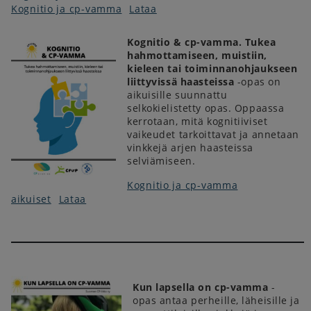
Kognitio ja cp-vamma
Lataa
Kognitio & cp-vamma. Tukea
hahmottamiseen, muistiin,
kieleen tai toiminnanohjaukseen
liittyvissä haasteissa
-opas on
aikuisille suunnattu
selkokielistetty opas. Oppaassa
kerrotaan, mitä kognitiiviset
vaikeudet tarkoittavat ja annetaan
vinkkejä arjen haasteissa
selviämiseen.
Kognitio ja cp-vamma
aikuiset
Lataa
Kun lapsella on cp-vamma
-
opas antaa perheille, läheisille ja