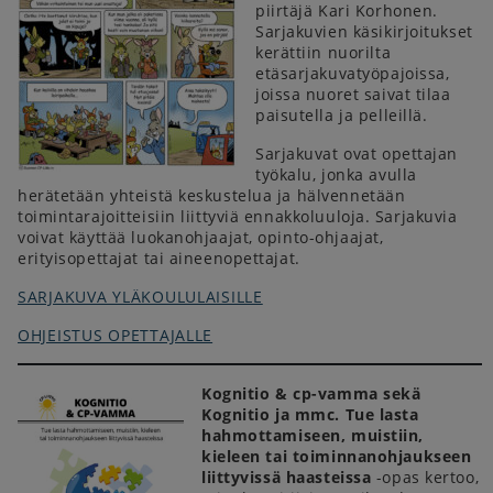
piirtäjä Kari Korhonen.
Sarjakuvien käsikirjoitukset
kerättiin nuorilta
etäsarjakuvatyöpajoissa,
joissa nuoret saivat tilaa
paisutella ja pelleillä.
Sarjakuvat ovat opettajan
työkalu, jonka avulla
herätetään yhteistä keskustelua ja hälvennetään
toimintarajoitteisiin liittyviä ennakkoluuloja. Sarjakuvia
voivat käyttää luokanohjaajat, opinto-ohjaajat,
erityisopettajat tai aineenopettajat.
SARJAKUVA YLÄKOULULAISILLE
OHJEISTUS OPETTAJALLE
Kognitio & cp-vamma sekä
Kognitio ja mmc. Tue lasta
hahmottamiseen, muistiin,
kieleen tai toiminnanohjaukseen
liittyvissä haasteissa
-opas kertoo,