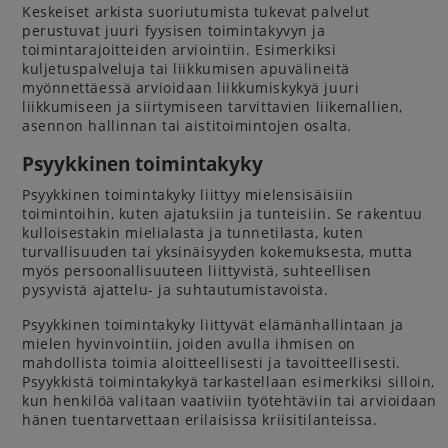
Keskeiset arkista suoriutumista tukevat palvelut
perustuvat juuri fyysisen toimintakyvyn ja
toimintarajoitteiden arviointiin. Esimerkiksi
kuljetuspalveluja tai liikkumisen apuvälineitä
myönnettäessä arvioidaan liikkumiskykyä juuri
liikkumiseen ja siirtymiseen tarvittavien liikemallien,
asennon hallinnan tai aistitoimintojen osalta.
Psyykkinen toimintakyky
Psyykkinen toimintakyky liittyy mielensisäisiin
toimintoihin, kuten ajatuksiin ja tunteisiin. Se rakentuu
kulloisestakin mielialasta ja tunnetilasta, kuten
turvallisuuden tai yksinäisyyden kokemuksesta, mutta
myös persoonallisuuteen liittyvistä, suhteellisen
pysyvistä ajattelu- ja suhtautumistavoista.
Psyykkinen toimintakyky liittyvät elämänhallintaan ja
mielen hyvinvointiin, joiden avulla ihmisen on
mahdollista toimia aloitteellisesti ja tavoitteellisesti.
Psyykkistä toimintakykyä tarkastellaan esimerkiksi silloin,
kun henkilöä valitaan vaativiin työtehtäviin tai arvioidaan
hänen tuentarvettaan erilaisissa kriisitilanteissa.