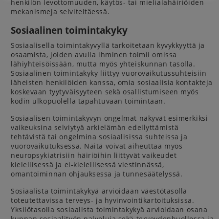
henkilön levottomuuden, käytös- tai mielialahäiriöiden
mekanismeja selviteltäessä.
Sosiaalinen toimintakyky
Sosiaalisella toimintakyvyllä tarkoitetaan kyvykkyyttä ja
osaamista, joiden avulla ihminen toimii omissa
lähiyhteisöissään, mutta myös yhteiskunnan tasolla.
Sosiaalinen toimintakyky liittyy vuorovaikutussuhteisiin
läheisten henkilöiden kanssa, omia sosiaalisia kontakteja
koskevaan tyytyväisyyteen sekä osallistumiseen myös
kodin ulkopuolella tapahtuvaan toimintaan.
Sosiaalisen toimintakyvyn ongelmat näkyvät esimerkiksi
vaikeuksina selviytyä arkielämän edellyttämistä
tehtävistä tai ongelmina sosiaalisissa suhteissa ja
vuorovaikutuksessa. Näitä voivat aiheuttaa myös
neuropsykiatrisiin häiriöihin liittyvät vaikeudet
kielellisessä ja ei-kielellisessä viestinnässä,
omantoiminnan ohjauksessa ja tunnesäätelyssä.
Sosiaalista toimintakykyä arvioidaan väestötasolla
toteutettavissa terveys- ja hyvinvointikartoituksissa.
Yksilötasolla sosiaalista toimintakykyä arvioidaan osana
kunnan sosiaalityön palveluja sekä terveydenhuollossa ja