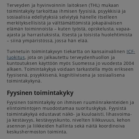
Terveyden ja hyvinvoinnin laitoksen (THL) mukaan
toimintakyky tarkoittaa ihmisen fyysisiä, psyykkisiä ja
sosiaalisia edellytyksiä selviytyä hänelle itselleen
merkityksellisistä ja välttämättömistä jokapäiväisen
elämän toiminnoista – kuten työstä, opiskelusta, vapaa-
ajasta ja harrastuksista, itsestä ja toisista huolehtimista
– siinä ympäristössä, jossa hän elää.
Tunnetuin toimintakyvyn tiekartta on kansainvälinen
ICF-
luokitus
, jota on jalkautettu terveydenhuollon ja
kuntoutuksen käyttöön myös Suomessa jo vuodesta 2004
alkaen. Toimintakykyä voidaan tarkastella myös erikseen
fyysisenä, psyykkisenä, kognitiivisena ja sosiaalisena
toimintakykynä.
Fyysinen toimintakyky
Fyysinen toimintakyky on ihmisen ruumiinrakenteiden ja
elintoimintojen muodostamaa suorituskykyä. Fyysistä
toimintakykyä edustavat näkö- ja kuuloaisti, lihasvoima-
ja kestävyys, kestävyyskunto, nivelten liikkuvuus, kehon
asennon ja liikkeiden hallinta sekä näitä koordinoiva
keskushermoston toiminta.