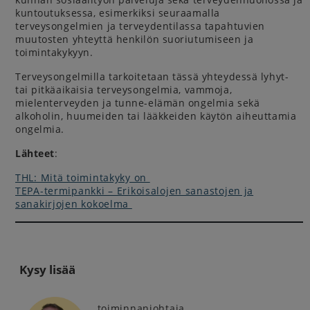
kuntoutuksessa, esimerkiksi seuraamalla
terveysongelmien ja terveydentilassa tapahtuvien
muutosten yhteyttä henkilön suoriutumiseen ja
toimintakykyyn.
Terveysongelmilla tarkoitetaan tässä yhteydessä lyhyt-
tai pitkäaikaisia terveysongelmia, vammoja,
mielenterveyden ja tunne-elämän ongelmia sekä
alkoholin, huumeiden tai lääkkeiden käytön aiheuttamia
ongelmia.
Lähteet
:
THL: Mitä toimintakyky on
TEPA-termipankki – Erikoisalojen sanastojen ja
sanakirjojen kokoelma
Kysy lisää
toiminnanjohtaja