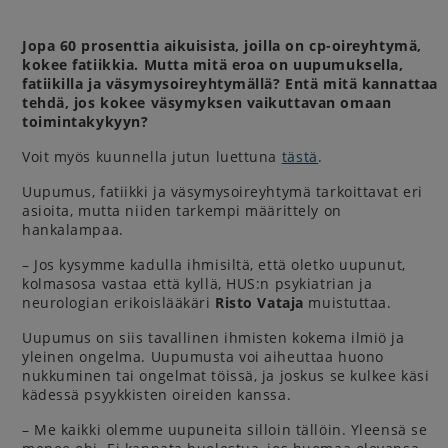
Jopa 60 prosenttia aikuisista, joilla on cp-oireyhtymä,
kokee fatiikkia. Mutta mitä eroa on uupumuksella,
fatiikilla ja väsymysoireyhtymällä? Entä mitä kannattaa
tehdä, jos kokee väsymyksen vaikuttavan omaan
toimintakykyyn?
Voit myös kuunnella jutun luettuna
tästä
.
Uupumus, fatiikki ja väsymysoireyhtymä tarkoittavat eri
asioita, mutta niiden tarkempi määrittely on
hankalampaa.
– Jos kysymme kadulla ihmisiltä, että oletko uupunut,
kolmasosa vastaa että kyllä, HUS:n psykiatrian ja
neurologian erikoislääkäri
Risto Vataja
muistuttaa.
Uupumus on siis tavallinen ihmisten kokema ilmiö ja
yleinen ongelma. Uupumusta voi aiheuttaa huono
nukkuminen tai ongelmat töissä, ja joskus se kulkee käsi
kädessä psyykkisten oireiden kanssa.
– Me kaikki olemme uupuneita silloin tällöin. Yleensä se