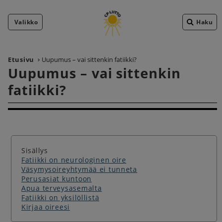
Valikko
Haku
Etusivu
Uupumus – vai sittenkin fatiikki?
Uupumus – vai sittenkin
fatiikki?
Sisällys
Fatiikki on neurologinen oire
Väsymysoireyhtymää ei tunneta
Perusasiat kuntoon
Apua terveysasemalta
Fatiikki on yksilöllistä
Kirjaa oireesi