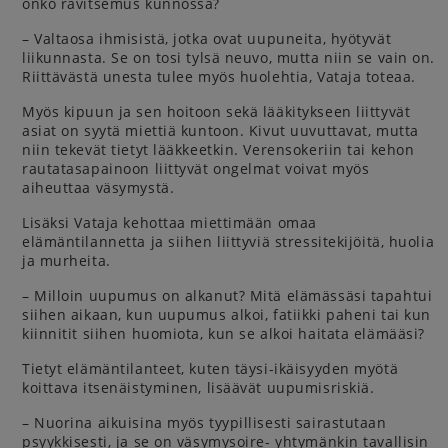
onko ravitsemus kunnossa?
– Valtaosa ihmisistä, jotka ovat uupuneita, hyötyvät
liikunnasta. Se on tosi tylsä neuvo, mutta niin se vain on.
Riittävästä unesta tulee myös huolehtia, Vataja toteaa.
Myös kipuun ja sen hoitoon sekä lääkitykseen liittyvät
asiat on syytä miettiä kuntoon. Kivut uuvuttavat, mutta
niin tekevät tietyt lääkkeetkin. Verensokeriin tai kehon
rautatasapainoon liittyvät ongelmat voivat myös
aiheuttaa väsymystä.
Lisäksi Vataja kehottaa miettimään omaa
elämäntilannetta ja siihen liittyviä stressitekijöitä, huolia
ja murheita.
– Milloin uupumus on alkanut? Mitä elämässäsi tapahtui
siihen aikaan, kun uupumus alkoi, fatiikki paheni tai kun
kiinnitit siihen huomiota, kun se alkoi haitata elämääsi?
Tietyt elämäntilanteet, kuten täysi-ikäisyyden myötä
koittava itsenäistyminen, lisäävät uupumisriskiä.
– Nuorina aikuisina myös tyypillisesti sairastutaan
psyykkisesti, ja se on väsymysoire- yhtymänkin tavallisin