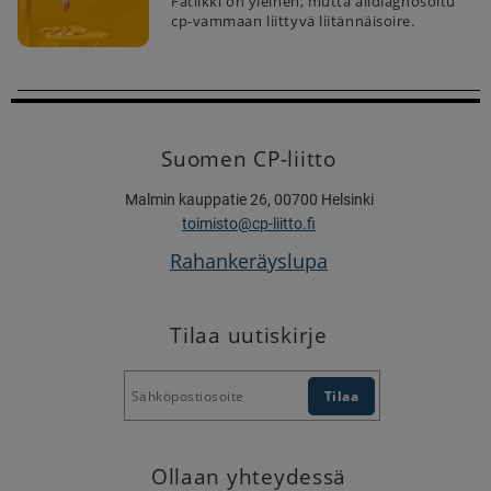
Fatiikki on yleinen, mutta alidiagnosoitu
cp-vammaan liittyvä liitännäisoire.
Suomen CP-liitto
Malmin kauppatie 26, 00700 Helsinki
toimisto@cp-liitto.fi
Rahankeräyslupa
Tilaa uutiskirje
Ollaan yhteydessä