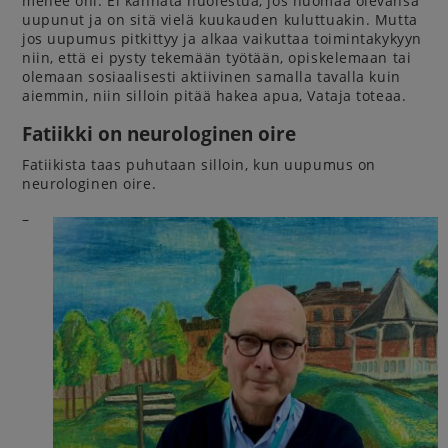
menee ohi. Ei kannata huolestua, jos huomaa olevansa
uupunut ja on sitä vielä kuukauden kuluttuakin. Mutta
jos uupumus pitkittyy ja alkaa vaikuttaa toimintakykyyn
niin, että ei pysty tekemään työtään, opiskelemaan tai
olemaan sosiaalisesti aktiivinen samalla tavalla kuin
aiemmin, niin silloin pitää hakea apua, Vataja toteaa.
Fatiikki on neurologinen oire
Fatiikista taas puhutaan silloin, kun uupumus on
neurologinen oire.
–