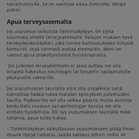
sairastumisikä. Se on vaativaa aikaa ihmiselle, Vataja
pohtii.
Apua terveysasemalta
Jos uupumus vaikuttaa toimintakykyyn, on syytä
suunnata omalle terveysasemalle. Vatajan mukaan hyvä
terveyskeskuslääkäri, joka tuntee kuntoutukseen liittyvät
kiemurat, osaa varmasti auttaa eteenpäin. Moni on
saanut apua psykofyysisestä fysioterapiasta.
Jos julkinen terveydenhoito ei osaa auttaa, voi olla
viisasta hakeutua neurologin tai fysiatrin vastaanotolle
yksityiselle sektorille.
Jos uupumuksen taustalla voisi olla psyykkisiä syitä,
kannattaa hakea tukea matalan kynnyksen palveluiden
kautta. Psykiatrille voi olla vaikea päästä, mutta asioista
keskustelu osaavan sairaanhoitajan kanssa voi olla
erittäin hyödyllistä. Oli syy uupumuksen taustalla mikä
tahansa, apua tulee hakea.
– Toimintakykyyn vaikuttavaan uupumukseen pitää ilman
muuta löytyä ratkaisu, saada vastaus siihen, miksi on