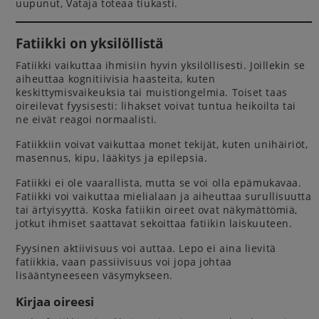
uupunut, Vataja toteaa tiukasti.
Fatiikki on yksilöllistä
Fatiikki vaikuttaa ihmisiin hyvin yksilöllisesti. Joillekin se
aiheuttaa kognitiivisia haasteita, kuten
keskittymisvaikeuksia tai muistiongelmia. Toiset taas
oireilevat fyysisesti: lihakset voivat tuntua heikoilta tai
ne eivät reagoi normaalisti.
Fatiikkiin voivat vaikuttaa monet tekijät, kuten unihäiriöt,
masennus, kipu, lääkitys ja epilepsia.
Fatiikki ei ole vaarallista, mutta se voi olla epämukavaa.
Fatiikki voi vaikuttaa mielialaan ja aiheuttaa surullisuutta
tai ärtyisyyttä. Koska fatiikin oireet ovat näkymättömiä,
jotkut ihmiset saattavat sekoittaa fatiikin laiskuuteen.
Fyysinen aktiivisuus voi auttaa. Lepo ei aina lievitä
fatiikkia, vaan passiivisuus voi jopa johtaa
lisääntyneeseen väsymykseen.
Kirjaa oireesi