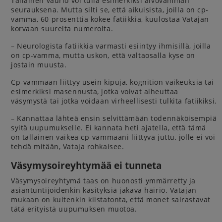
Tällainen vaurio voi tulla esimerkiksi aivovamman
seurauksena. Mutta silti se, että aikuisista, joilla on cp-
vamma, 60 prosenttia kokee fatiikkia, kuulostaa Vatajan
korvaan suurelta numerolta.
– Neurologista fatiikkia varmasti esiintyy ihmisillä, joilla
on cp-vamma, mutta uskon, että valtaosalla kyse on
jostain muusta.
Cp-vammaan liittyy usein kipuja, kognition vaikeuksia tai
esimerkiksi masennusta, jotka voivat aiheuttaa
väsymystä tai jotka voidaan virheellisesti tulkita fatiikiksi.
– Kannattaa lähteä ensin selvittämään todennäköisempiä
syitä uupumukselle. Ei kannata heti ajatella, että tämä
on tällainen vaikea cp-vammaani liittyvä juttu, jolle ei voi
tehdä mitään, Vataja rohkaisee.
Väsymysoireyhtymää ei tunneta
Väsymysoireyhtymä taas on huonosti ymmärretty ja
asiantuntijoidenkin käsityksiä jakava häiriö. Vatajan
mukaan on kuitenkin kiistatonta, että monet sairastavat
tätä erityistä uupumuksen muotoa.