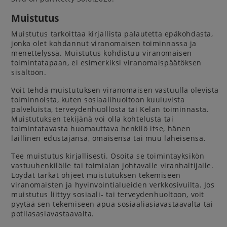
Muistutus
Muistutus tarkoittaa kirjallista palautetta epäkohdasta,
jonka olet kohdannut viranomaisen toiminnassa ja
menettelyssä. Muistutus kohdistuu viranomaisen
toimintatapaan, ei esimerkiksi viranomaispäätöksen
sisältöön.
Voit tehdä muistutuksen viranomaisen vastuulla olevista
toiminnoista, kuten sosiaalihuoltoon kuuluvista
palveluista, terveydenhuollosta tai Kelan toiminnasta.
Muistutuksen tekijänä voi olla kohtelusta tai
toimintatavasta huomauttava henkilö itse, hänen
laillinen edustajansa, omaisensa tai muu läheisensä.
Tee muistutus kirjallisesti. Osoita se toimintayksikön
vastuuhenkilölle tai toimialan johtavalle viranhaltijalle.
Löydät tarkat ohjeet muistutuksen tekemiseen
viranomaisten ja hyvinvointialueiden verkkosivuilta. Jos
muistutus liittyy sosiaali- tai terveydenhuoltoon, voit
pyytää sen tekemiseen apua sosiaaliasiavastaavalta tai
potilasasiavastaavalta.