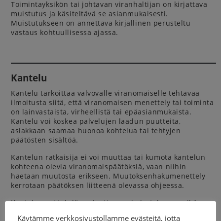
Toimintayksikön tai johtavan viranhaltijan on kirjattava
muistutus ja käsiteltävä se asianmukaisesti.
Muistutukseen on annettava kirjallinen perusteltu
vastaus kohtuullisessa ajassa.
Kantelu
Kantelu tarkoittaa valvovalle viranomaiselle tehtävää
ilmoitusta siitä, että viranomaisen menettely tai toiminta
on lainvastaista, virheellistä tai epäasianmukaista.
Kantelu voi koskea palvelujen laadun puutteita,
asiakkaan saamaa huonoa kohtelua tai tehtyjen
päätösten sisältöä.
Kantelun ratkaisija ei voi muuttaa tai kumota kantelun
kohteena olevia viranomaispäätöksiä, vaan niihin
haetaan muutosta erikseen. Muutoksenhakumenettely
kerrotaan päätöksen liitteenä olevassa ohjeessa.
Kantelun voi tehdä periaatteessa kuka tahansa, eikä se
vaadi asianosaisasemaa. Sosiaalihuoltoa koskevat
Käytämme verkkosivustollamme evästeitä, jotta