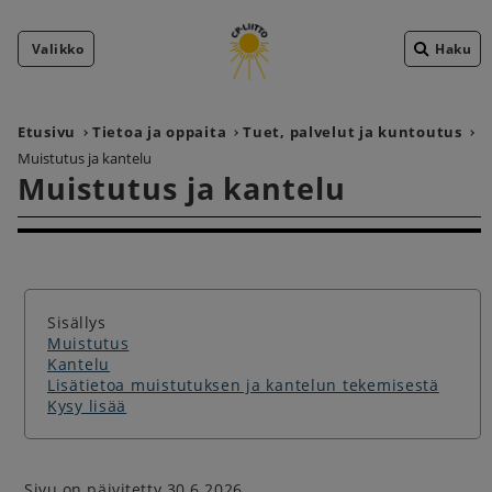
Valikko
Haku
Etusivu
Tietoa ja oppaita
Tuet, palvelut ja kuntoutus
Muistutus ja kantelu
Muistutus ja kantelu
Sisällys
Muistutus
Kantelu
Lisätietoa muistutuksen ja kantelun tekemisestä
Kysy lisää
Sivu on päivitetty 30.6.2026.