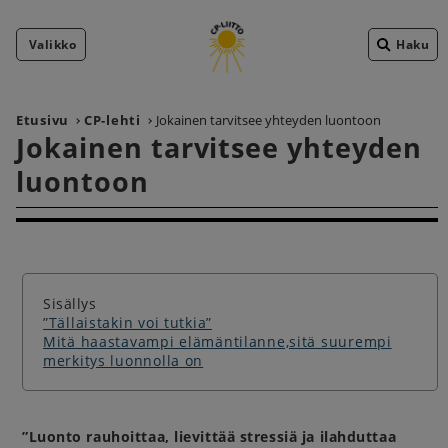
Valikko
Haku
Etusivu
CP-lehti
Jokainen tarvitsee yhteyden luontoon
Jokainen tarvitsee yhteyden
luontoon
Sisällys
”Tällaistakin voi tutkia”
Mitä haastavampi elämäntilanne,sitä suurempi
merkitys luonnolla on
”Luonto rauhoittaa, lievittää stressiä ja ilahduttaa