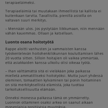
terapiaeläimeksi.
Terapiaeläimiä tai muutakaan ihmeellistä tai kallista ei
kuitenkaan tarvita. Tavallisilla, pienillä asioilla on
valtavan suuri merkitys.
– Mennään ulos. Jos pystytään liikkumaan, niin mennään
vähän kauemmas. Ollaan ja katsellaan.
Luonto osana hoitotyötä
Rappe aloitti vanhusten ja vammaisten kanssa
työskentelevän hoitohenkilökunnan kouluttamisen lähes
20 vuotta sitten. Silloin hoitajien oli vaikea ymmärtää,
että asiakkaiden kanssa ulkoilu olisi oikeaa työtä.
– Ihan välttämättä sitä ei vieläkään joka paikassa
mielletä ammatilliseksi hoitotyöksi. Mutta juuri yhdessä
oleminen, tomaattien kylväminen tai ponin hoitaminen
on sitä merkityksellistä elämistä, joka tuottaa
tarkoituksellisuutta elämään.
Onneksi monessa paikassa tämä on ymmärretty.
Luonnon ottaminen osaksi arkea on saanut aikaan
monenlaisia positiivisia muutoksia.