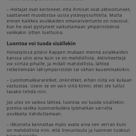
– Hoitajat ovat kertoneet, että ihmiset ovat aktivoituneet,
saattaneet muodostaa uusia ystävyyssuhteita. Mutta
ennen kaikkea asukkaiden omanarvontunto on noussut,
kun he ovat pystyneet vaikuttamaan ympäristöönsä
vaikkakin sitten tuettuina.
Luontoa voi tuoda sisällekin
Hoivatyössä pitäisi Rappen mukaan mennä asiakkaiden
kanssa ulos aina kuin se on mahdollista. Aktiviteettejä
voi siirtää pihalle, ja mikäli mahdollista, lähteä
retkeilemään lähiympäristöön tai vähän kauemmaksikin.
– Luontomakkararetket, onkiretket, eihän niitä voi kukaan
vastustaa. Usein se on vain siitä kiinni, ettei ole tullut
tavaksi tehdä niin.
Jos ulos on vaikea lähteä, luontoa voi tuoda sisällekin;
poimia vaikka luonnonkukkia työmatkan varrelta
asukkaita ilahduttamaan.
– Ikkunoita kannattaa myös avata aina sen verran kuin
on mahdollista niin, että linnunlaulu ja luonnon tuoksut
tulevat sisälle.