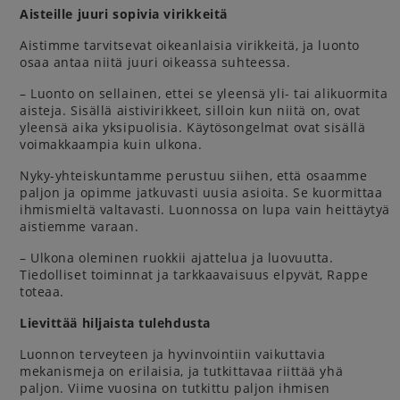
Aisteille juuri sopivia virikkeitä
Aistimme tarvitsevat oikeanlaisia virikkeitä, ja luonto
osaa antaa niitä juuri oikeassa suhteessa.
– Luonto on sellainen, ettei se yleensä yli- tai alikuormita
aisteja. Sisällä aistivirikkeet, silloin kun niitä on, ovat
yleensä aika yksipuolisia. Käytösongelmat ovat sisällä
voimakkaampia kuin ulkona.
Nyky-yhteiskuntamme perustuu siihen, että osaamme
paljon ja opimme jatkuvasti uusia asioita. Se kuormittaa
ihmismieltä valtavasti. Luonnossa on lupa vain heittäytyä
aistiemme varaan.
– Ulkona oleminen ruokkii ajattelua ja luovuutta.
Tiedolliset toiminnat ja tarkkaavaisuus elpyvät, Rappe
toteaa.
Lievittää hiljaista tulehdusta
Luonnon terveyteen ja hyvinvointiin vaikuttavia
mekanismeja on erilaisia, ja tutkittavaa riittää yhä
paljon. Viime vuosina on tutkittu paljon ihmisen