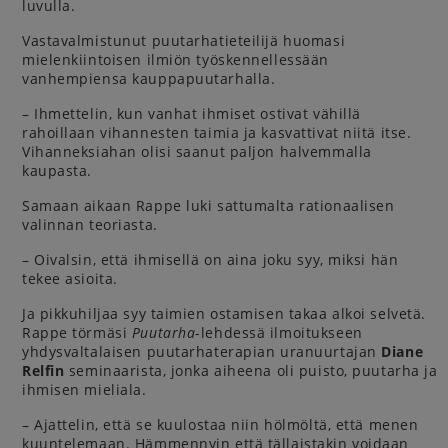
luvulla.
Vastavalmistunut puutarhatieteilijä huomasi
mielenkiintoisen ilmiön työskennellessään
vanhempiensa kauppapuutarhalla.
– Ihmettelin, kun vanhat ihmiset ostivat vähillä
rahoillaan vihannesten taimia ja kasvattivat niitä itse.
Vihanneksiahan olisi saanut paljon halvemmalla
kaupasta.
Samaan aikaan Rappe luki sattumalta rationaalisen
valinnan teoriasta.
– Oivalsin, että ihmisellä on aina joku syy, miksi hän
tekee asioita.
Ja pikkuhiljaa syy taimien ostamisen takaa alkoi selvetä.
Rappe törmäsi
Puutarha
-lehdessä ilmoitukseen
yhdysvaltalaisen puutarhaterapian uranuurtajan
Diane
Relfin
seminaarista, jonka aiheena oli puisto, puutarha ja
ihmisen mieliala.
– Ajattelin, että se kuulostaa niin hölmöltä, että menen
kuuntelemaan. Hämmennyin että tällaistakin voidaan