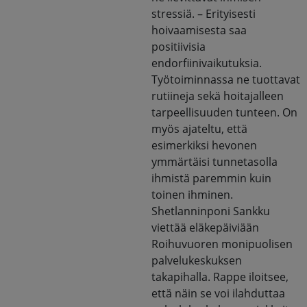
stressiä. – Erityisesti
hoivaamisesta saa
positiivisia
endorfiinivaikutuksia.
Työtoiminnassa ne tuottavat
rutiineja sekä hoitajalleen
tarpeellisuuden tunteen. On
myös ajateltu, että
esimerkiksi hevonen
ymmärtäisi tunnetasolla
ihmistä paremmin kuin
toinen ihminen.
Shetlanninponi Sankku
viettää eläkepäiviään
Roihuvuoren monipuolisen
palvelukeskuksen
takapihalla. Rappe iloitsee,
että näin se voi ilahduttaa