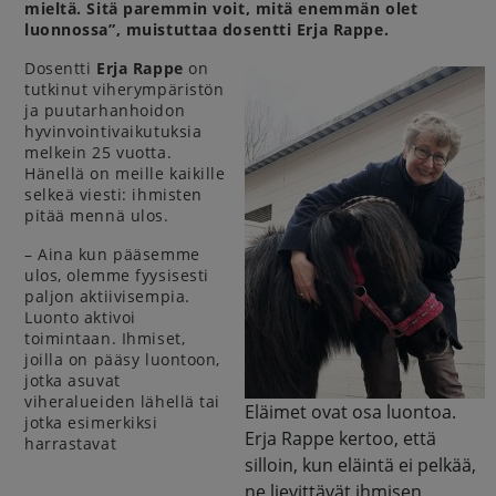
mieltä. Sitä paremmin voit, mitä enemmän olet
luonnossa”, muistuttaa dosentti Erja Rappe.
Dosentti
Erja Rappe
on
tutkinut viherympäristön
ja puutarhanhoidon
hyvinvointivaikutuksia
melkein 25 vuotta.
Hänellä on meille kaikille
selkeä viesti: ihmisten
pitää mennä ulos.
– Aina kun pääsemme
ulos, olemme fyysisesti
paljon aktiivisempia.
Luonto aktivoi
toimintaan. Ihmiset,
joilla on pääsy luontoon,
jotka asuvat
viheralueiden lähellä tai
Eläimet ovat osa luontoa.
jotka esimerkiksi
Erja Rappe kertoo, että
harrastavat
silloin, kun eläintä ei pelkää,
ne lievittävät ihmisen