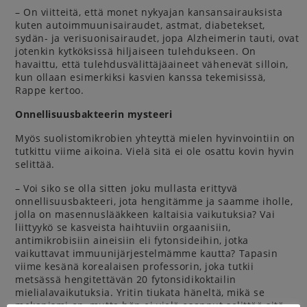
– On viitteitä, että monet nykyajan kansansairauksista
kuten autoimmuunisairaudet, astmat, diabetekset,
sydän- ja verisuonisairaudet, jopa Alzheimerin tauti, ovat
jotenkin kytköksissä hiljaiseen tulehdukseen. On
havaittu, että tulehdusvälittäjäaineet vähenevät silloin,
kun ollaan esimerkiksi kasvien kanssa tekemisissä,
Rappe kertoo.
Onnellisuusbakteerin mysteeri
Myös suolistomikrobien yhteyttä mielen hyvinvointiin on
tutkittu viime aikoina. Vielä sitä ei ole osattu kovin hyvin
selittää.
– Voi siko se olla sitten joku mullasta erittyvä
onnellisuusbakteeri, jota hengitämme ja saamme iholle,
jolla on masennuslääkkeen kaltaisia vaikutuksia? Vai
liittyykö se kasveista haihtuviin orgaanisiin,
antimikrobisiin aineisiin eli fytonsideihin, jotka
vaikuttavat immuunijärjestelmämme kautta? Tapasin
viime kesänä korealaisen professorin, joka tutkii
metsässä hengitettävän 20 fytonsidikoktailin
mielialavaikutuksia. Yritin tiukata häneltä, mikä se
mekanismi on, mutta hän ei vielä osannut selittää sitä