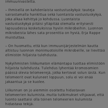
immuunivastetta.
– Ihmisellä on kahdenlaista vastustuskykyä: tauteja
sairastamalla hankittua sekä luontaista vastustuskykyä,
joka alkaa kehittyä jo kohdussa. Luontaista
vastustuskykyä pitäisi ylläpitää olemalla erityisesti
lapsuudessa kosketuksissa hyviin mikrobeihin. Luonnon
mikrobeista lähes sata prosenttia on hyviä, Erja Rappe
muistuttaa.
– On huomattu, että kun immuunijärjestelmän kautta
altistuu luonnon monimuotoisille mikrobeille, se lievittää
elimistön hiljaista tulehdusta.
Nykyihmisten liikkumaton elämäntapa tuottaa elimistöön
hiljaista tulehdusta. Tulehdus lyhentää kromosomien
päässä olevia telomeerejä, jotka kertovat solun iästä. Kun
telomeerit ovat kuluneet loppuun, solu ei voi enää
jakaantua ja se kuolee.
Liikunnan on jo aiemmin osoitettu hidastavan
telomeerien kulumista, mutta tutkimukset vihjaavat, että
luonto saattaisi olla toinen telomeerien kulumista
hidastava tekijä.