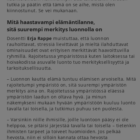
tutkia ja päätin että tämä on se aihe, mistä olen
kiinnostunut. Se vei mukanaan.
Mitä haastavampi elämäntilanne,
sitä suurempi merkitys luonnolla on
Dosentti
Erja Rappe
muistuttaa, että luonnon
rauhoittavat, stressiä lievittävät ja mieltä ilahduttavat
ominaisuudet ovat erityisen merkittävät haavoittuvilla
ryhmillä. Rajoitetussa ympäristössä kuten laitoksessa tai
hoivakodissa asuvalle luonto tuo merkityksellisyyttä ja
tarkoituksellisuutta.
– Luonnon kautta elämä tuntuu elämisen arvoiselta. Mitä
rajoitetumpi ympäristö on, sitä suurempi ympäristön
merkitys aina on. Rajoitetussa ympäristössä eläessä
ympäristön laadun on oltava hyvä. Ja minun
näkemykseni mukaan hyvään ympäristöön kuuluu luonto
tavalla tai toisella, ja tutkimus puhuu sen puolesta.
– Varsinkin niille ihmisille, joille luontoon pääsy ei ole
helppoa, se pitäisi järjestää tavalla tai toisella – tietenkin
ihmisten tarpeet ja toiveet huomioiden. Jos pelkää
hevosta, niin ei silloin kannata ottaa hevosta