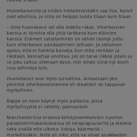
Huonekasveista ja niiden hoitamisestakin saa iloa. Kasvit
ovat edullisia, ja niitä on helppo tuoda tilaan kuin tilaan.
– Oma huonekasvi voi olla todella rakas. Viherkasvien
kanssa ei tarvitse olla yhtä tarkkana kuin eläinten
kanssa. Eläimen satuttaminen on vähän isompi juttu
kuin viherkasvin paiskaaminen lattiaan. Ja sellainen
ajatus, että ei hankita kasveja, kun niitä revitään ja
rikotaan, kannattaa unohtaa. Jos on tarve rikkoa jotain ja
se joku sattuu olemaan kasvi, niin eihän siinä nyt kovin
isoa vahinkoa tule.
Huonekasvit ovat myös turvallisia. Ainoastaan yksi
yleisistä viherkasveistamme eli oleanteri on tappavan
myrkyllinen.
Rappe on tosin käynyt myös paikassa, jossa
myrkyllisyyttä ei vältelty, päinvastoin.
Manchesterissa eräässä kehitysvammaisten nuorten
päivätoimintakeskuksessa oli terapiapuutarha ja eläimiä
sekä sisällä että ulkona: liskoja, käärmeitä –
myrkyllisiäkin. Niitä oli siksi, että ne olivat asiakkaiden