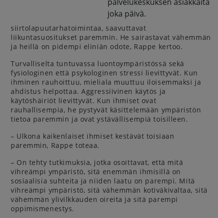
palvelukeskuksen asiakkaita
joka päivä.
siirtolapuutarhatoimintaa, saavuttavat
liikuntasuositukset paremmin. He sairastavat vähemmän
ja heillä on pidempi eliniän odote, Rappe kertoo.
Turvalliselta tuntuvassa luontoympäristössä sekä
fysiologinen että psykologinen stressi lievittyvät. Kun
ihminen rauhoittuu, mieliala muuttuu iloisemmaksi ja
ahdistus helpottaa. Aggressiivinen käytös ja
käytöshäiriöt lievittyvät. Kun ihmiset ovat
rauhallisempia, he pystyvät käsittelemään ympäristön
tietoa paremmin ja ovat ystävällisempiä toisilleen.
– Ulkona kaikenlaiset ihmiset kestävät toisiaan
paremmin, Rappe toteaa.
– On tehty tutkimuksia, jotka osoittavat, että mitä
vihreämpi ympäristö, sitä enemmän ihmisillä on
sosiaalisia suhteita ja niiden laatu on parempi. Mitä
vihreämpi ympäristö, sitä vähemmän kotiväkivaltaa, sitä
vähemmän ylivilkkauden oireita ja sitä parempi
oppimismenestys.