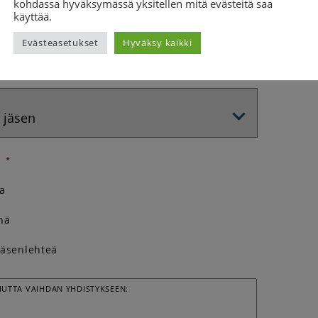
kohdassa hyväksymässä yksitellen mitä evästeitä saa
käyttää.
DISTYS
Evästeasetukset
Hyväksy kaikki
N
*
a
nä
jäsenlehteä
MUTTA VAIHDAN YHDISTYKSEEN: