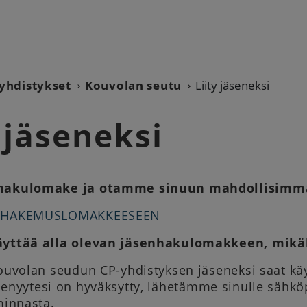
yhdistykset
Kouvolan seutu
Liity jäseneksi
y jäseneksi
nhakulomake ja otamme sinuun mahdollisimma
ENHAKEMUSLOMAKKEESEEN
äyttää alla olevan jäsenhakulomakkeen, mikäli
Kouvolan seudun CP-yhdistyksen jäseneksi saat k
enyytesi on hyväksytty, lähetämme sinulle sähköpos
minnasta.