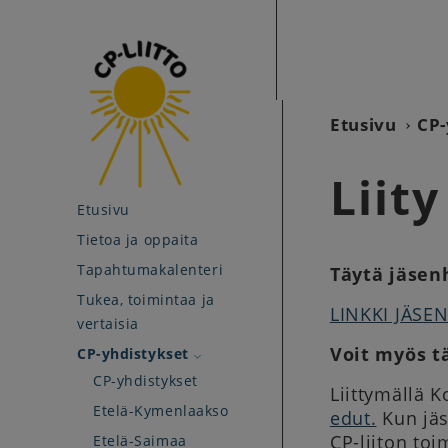
Etusivu
CP-
Liit
Etusivu
Tietoa ja oppaita
Tapahtumakalenteri
Täytä jäse
Tukea, toimintaa ja
LINKKI JÄS
vertaisia
Voit myös t
CP-yhdistykset
CP-yhdistykset
Liittymällä 
Etelä-Kymenlaakso
edut.
Kun jäs
CP-liiton toi
Etelä-Saimaa