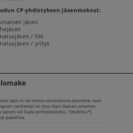
udun CP-yhdistyksen jäsenmaksut:
rsinainen jäsen
rhejäsen
natusjäsen / hlö
natusjäsen / yritys
ulomake
tias lapsi ei voi toimia varsinaisena jäsenenä, vaan
 lapsen vanhempi tai muu täysi-ikäinen omainen.
 lapsen voi lisätä perhejäseneksi. Tähdellä (*)
at pakollisia.