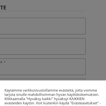
TE
KA
*
UIN SUOMI
Käytämme verkkosivustollamme evästeitä, jotta voimme
tarjota sinulle mahdollisimman hyvän käyttökokemuksen.
Klikkaamalla "Hyväksy kaikki" hyväksyt KAIKKIEN
evästeiden käytön. Voit kuitenkin käydä "Evästeasetukset" -
OT