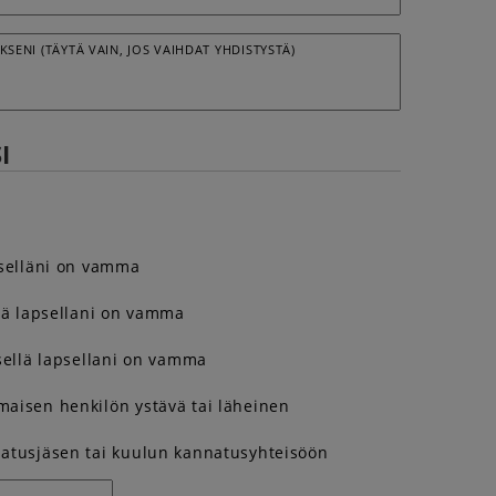
KSENI (TÄYTÄ VAIN, JOS VAIHDAT YHDISTYSTÄ)
I
tselläni on vamma
llä lapsellani on vamma
isellä lapsellani on vamma
aisen henkilön ystävä tai läheinen
atusjäsen tai kuulun kannatusyhteisöön