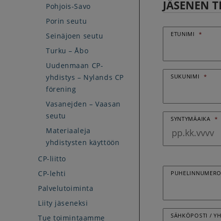
JÄSENEN T
Pohjois-Savo
Porin seutu
ETUNIMI
*
Seinäjoen seutu
Turku – Åbo
Uudenmaan CP-
yhdistys – Nylands CP
SUKUNIMI
*
förening
Vasanejden – Vaasan
seutu
SYNTYMÄAIKA
*
Materiaaleja
yhdistysten käyttöön
CP-liitto
CP-lehti
PUHELINNUMER
Palvelutoiminta
Liity jäseneksi
SÄHKÖPOSTI / Y
Tue toimintaamme