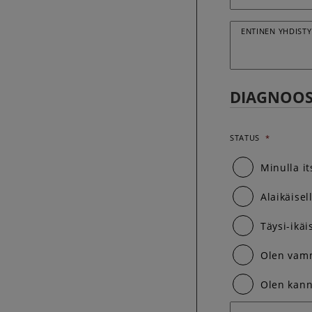
ENTINEN YHDISTY
DIAGNOOS
STATUS
*
Minulla i
Alaikäise
Täysi-ikä
Olen vamm
Olen kann