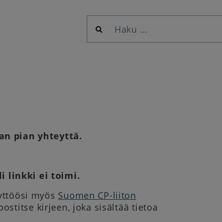
Haku:
n pian yhteyttä.
 linkki ei toimi.
äyttöösi myös
Suomen CP-liiton
titse kirjeen, joka sisältää tietoa