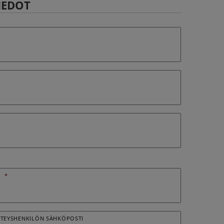
IEDOT
O
*
HTEYSHENKILÖN SÄHKÖPOSTI