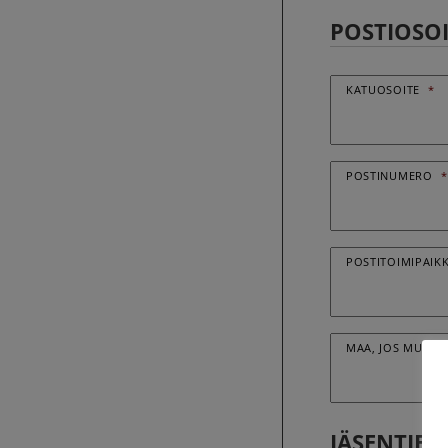
POSTIOSOI
KATUOSOITE
*
POSTINUMERO
*
POSTITOIMIPAIK
MAA, JOS MUU K
JÄSENTIED