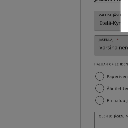
VALITSE JÄSENYH
JÄSENLAJI
*
HALUAN CP-LEHDE
Paperisen
Äänilehte
En halua 
OLEN JO JÄSEN, 