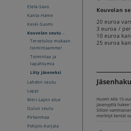
Etelä-Savo
Kouvolan se
Kanta-Häme
20 euroa va
Keski-Suomi
3 euroa / pe
Kouvolan seutu
10 euroa kan
Tervetuloa mukaan
25 euroa kan
toimintaamme!
Toimintaa ja
tapahtumia
Liity jäseneksi
Jäsenhak
Lahden seutu
Lappi
Huom! Alle 15-vuo
Meri-Lapin alue
jäsenyyttä hakee
Oulun seutu
Silloin vammaisen
merkityt kentät ov
Pirkanmaa
Pohjois-Karjala