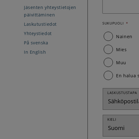
Jäsenten yhteystietojen
päivittäminen
SUKUPUOLI
*
Laskutustiedot
Yhteystiedot
Nainen
På svenska
Mies
In English
Muu
En halua 
LASKUSTUSTAPA
KIELI