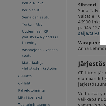
Pohjois-Savo
Sihteeri
Saija Talvala
Porin seutu
Valtatie 10 a
Seinäjoen seutu
46900 Inkero
Turku – Åbo
p. 045 127 8
Uudenmaan CP-
saija.talval
yhdistys – Nylands CP
Varapuheen
förening
Anna Lehmo
Vasanejden – Vaasan
seutu
Järjestö
Materiaaleja
yhdistysten käyttöön
CP-liiton jä
CP-liitto
elämään liitt
CP-lehti
järjestösuunn
Palvelutoiminta
Voit ottaa yh
Liity jäseneksi
vaikkapa nuor
vammaispalve
Tue toimintaamme