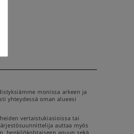
yhdistyksiämme monissa arkeen ja
easti yhteydessä oman alueesi
rheiden vertaistukiasioissa tai
ärjestösuunnitte­lija auttaa myös
uun, henkilökohtaiseen apuun sekä