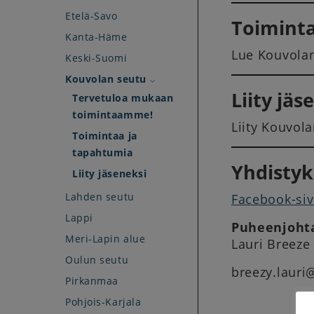
Etelä-Savo
Toiminta
Kanta-Häme
Lue Kouvolan
Keski-Suomi
Kouvolan seutu
Liity jäs
Tervetuloa mukaan
toimintaamme!
Liity Kouvol
Toimintaa ja
tapahtumia
Yhdistyk
Liity jäseneksi
Lahden seutu
Facebook-siv
Lappi
Puheenjoht
Meri-Lapin alue
Lauri Breeze
Oulun seutu
breezy.laur
Pirkanmaa
Pohjois-Karjala