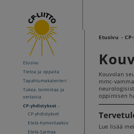
Etusivu
CP-
Kouv
Etusivu
Tietoa ja oppaita
Kouvolan seu
Tapahtumakalenteri
mmc-vamma, 
neurologisis
Tukea, toimintaa ja
oppimisen h
vertaisia
CP-yhdistykset
Tervetu
CP-yhdistykset
Etelä-Kymenlaakso
Lue lisää m
Etelä-Saimaa