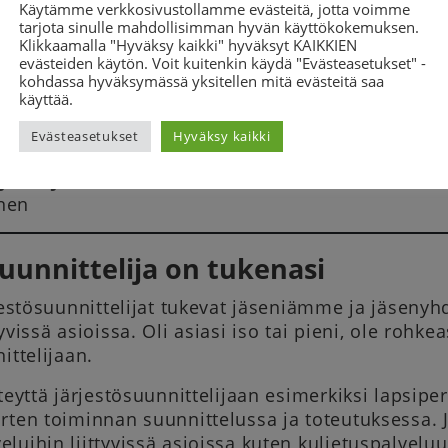
Käytämme verkkosivustollamme evästeitä, jotta voimme
tarjota sinulle mahdollisimman hyvän käyttökokemuksen.
Klikkaamalla "Hyväksy kaikki" hyväksyt KAIKKIEN
evästeiden käytön. Voit kuitenkin käydä "Evästeasetukset" -
s. 22
kohdassa hyväksymässä yksitellen mitä evästeitä saa
inen
käyttää.
476
Evästeasetukset
Hyväksy kaikki
a@gmail.com
johtaja
nen
suunnittelija on tukenasi
rjestösuunnittelijat tukevat jäseniämme ja jäsen
yvissä asioissa. Oli asiasi iso tai pieni, ole rohk
ittelijaan.
teyttä järjestösuunnittelijaan esimerkiksi lapsi­pe
ten toimin­nan suunnittelussa ja toteutuksessa. J
luihin liittyvissä asioissa kuten kuljetuspalvel