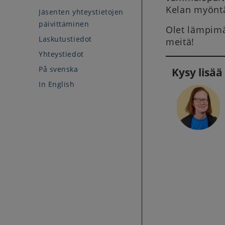
Kelan myöntäm
Jäsenten yhteystietojen
päivittäminen
Olet lämpimä
Laskutustiedot
meitä!
Yhteystiedot
På svenska
Kysy lisää
In English