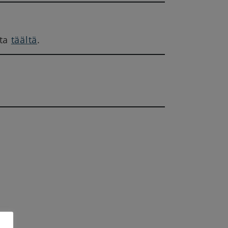
sta
täältä
.