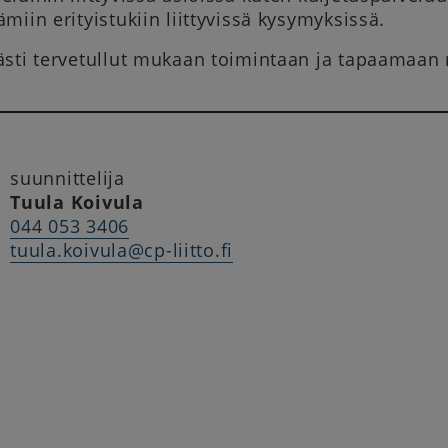
iin erityistukiin liittyvissä kysymyksissä.
sti tervetullut mukaan toimintaan ja ta­paamaan m
suunnittelija
Tuula Koivula
044 053 3406
tuula.koivula@cp-liitto.fi