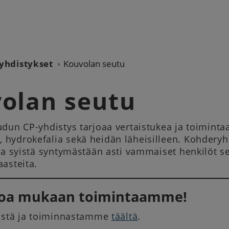
yhdistykset
Kouvolan seutu
olan seutu
dun CP-yhdistys tarjoaa vertaistukea ja toimintaa
hydrokefalia sekä heidän läheisilleen. Kohde
ta syistä syntymästään asti vammaiset henkilöt se
aasteita.
loa mukaan toimintaamme!
eistä ja toiminnastamme
täältä
.