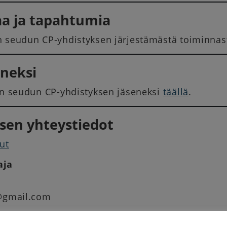
a ja tapahtumia
 seudun CP-yhdistyksen järjestämästä toiminna
eneksi
an seudun CP-yhdistyksen jäseneksi
täällä
.
sen yhteystiedot
ut
aja
i@gmail.com