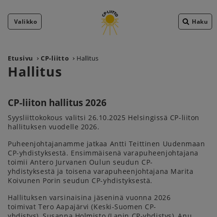
Valikko
Haku
Etusivu
CP-liitto
Hallitus
Hallitus
CP-liiton hallitus 2026
Syysliittokokous valitsi 26.10.2025 Helsingissä CP-liiton
hallituksen vuodelle 2026.
Puheenjohtajanamme jatkaa Antti Teittinen Uudenmaan
CP-yhdistyksestä. Ensimmäisenä varapuheenjohtajana
toimii Antero Jurvanen Oulun seudun CP-
yhdistyksestä ja toisena varapuheenjohtajana Marita
Koivunen Porin seudun CP-yhdistyksestä.
Hallituksen varsinaisina jäseninä vuonna 2026
toimivat Tero Aapajärvi (Keski-Suomen CP-
yhdistys), Susanna Holmisto (Lapin CP-yhdistys), Anu