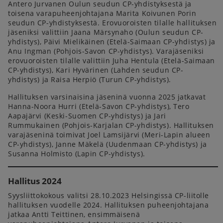
Antero Jurvanen Oulun seudun CP-yhdistyksestä ja
toisena varapuheenjohtajana Marita Koivunen Porin
seudun CP-yhdistyksestä. Erovuoroisten tilalle hallituksen
jäseniksi valittiin Jaana Märsynaho (Oulun seudun CP-
yhdistys), Päivi Mielikäinen (Etelä-Saimaan CP-yhdistys) ja
Anu Ingman (Pohjois-Savon CP-yhdistys). Varajäseniksi
erovuoroisten tilalle valittiin Juha Hentula (Etelä-Saimaan
CP-yhdistys), Kari Hyvärinen (Lahden seudun CP-
yhdistys) ja Raisa Herpiö (Turun CP-yhdistys).
Hallituksen varsinaisina jäseninä vuonna 2025 jatkavat
Hanna-Noora Hurri (Etelä-Savon CP-yhdistys), Tero
Aapajärvi (Keski-Suomen CP-yhdistys) ja Jari
Rummukainen (Pohjois-Karjalan CP-yhdistys). Hallituksen
varajäseninä toimivat Joel Lamsijärvi (Meri-Lapin alueen
CP-yhdistys), Janne Mäkelä (Uudenmaan CP-yhdistys) ja
Susanna Holmisto (Lapin CP-yhdistys).
Hallitus 2024
Syysliittokokous valitsi 28.10.2023 Helsingissä CP-liitolle
hallituksen vuodelle 2024. Hallituksen puheenjohtajana
jatkaa Antti Teittinen, ensimmäisenä