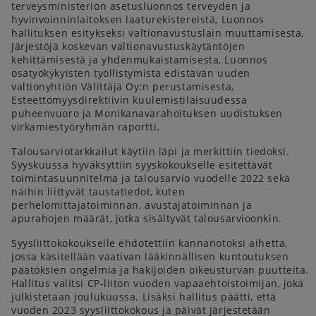
terveysministeriön asetusluonnos terveyden ja
hyvinvoinninlaitoksen laaturekistereistä, Luonnos
hallituksen esitykseksi valtionavustuslain muuttamisesta,
Järjestöjä koskevan valtionavustuskäytäntöjen
kehittämisestä ja yhdenmukaistamisesta, Luonnos
osatyökykyisten työllistymistä edistävän uuden
valtionyhtiön Välittäjä Oy:n perustamisesta,
Esteettömyysdirektiivin kuulemistilaisuudessa
puheenvuoro ja Monikanavarahoituksen uudistuksen
virkamiestyöryhmän raportti.
Talousarviotarkkailut käytiin läpi ja merkittiin tiedoksi.
Syyskuussa hyväksyttiin syyskokoukselle esitettävät
toimintasuunnitelma ja talousarvio vuodelle 2022 sekä
näihin liittyvät taustatiedot, kuten
perhelomittajatoiminnan, avustajatoiminnan ja
apurahojen määrät, jotka sisältyvät talousarvioonkin.
Syysliittokokoukselle ehdotettiin kannanotoksi aihetta,
jossa käsitellään vaativan lääkinnällisen kuntoutuksen
päätöksien ongelmia ja hakijoiden oikeusturvan puutteita.
Hallitus valitsi CP-liiton vuoden vapaaehtoistoimijan, joka
julkistetaan joulukuussa. Lisäksi hallitus päätti, että
vuoden 2023 syysliittokokous ja päivät järjestetään