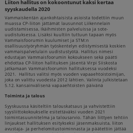
Liiton hallitus on kokoontunut kaksi kertaa
syyskaudella 2020
Vammaiskentän ajankohtaisista asioista todettiin muun
muassa CP-liiton jättämät lausunnot Liikennelain
uudistamisessa, Ikäihmisten palveluissa ja sote-
uudistuksessa. Lisäksi kuultiin tuttuun tapaan myös
Vammaisfoorumin kuulumiset ja STM:n
osallisuustyöryhmän työskentelyn edistymisestä koskien
vammaispalvelulain uudistustyötä. Hallitus nimesi
edustajan Vammaisfoorumin kokoukseen sekä päätti
ehdottaa CP-liiton hallituksen jäsentä Virpi Siiskosta
jatkamaan Vammaisfoorumin hallituksessa vuodeksi
2021. Hallitus valitsi myös vuoden vapaaehtoistoimijan,
joka on valittu vuodesta 2012 lähtien. Valinta julkistetaan
5.12. kansainvälisenä vapaaehtoisten päivänä
Toiminta ja talous
Syyskuussa käsiteltiin talouskatsaus ja vahvistettiin
syysliittokokoukselle esitettäväksi vuoden 2021
toimintasuunnitelma ja talousarvio. Tähän liittyen tehtiin
linjaukset hallituksen esitykseksi jäsenmaksuista, liiton
avustaja- ja perhelomitustoiminnasta ja päätettiin jättää