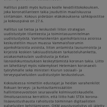
Hallitus päätti myös kutsua koolle kevätliittokokouksen,
joka koronatilanteen takia jouduttiin maaliskuussa
siirtämään. Kokous pidetään etäkokouksena sähköpostitse
ja kokouspäivä on 27.6.
Hallitus sai tietoa ja keskusteli liiton strategian
uudistustyön tilanteesta ja toimintasuunnitelman
uudistustyöstä. Vammaiskentän ajankohtaisissa asioissa
keskusteltiin muun muassa Vammaisfoorumin
ajankohtaisista asioista, liiton antamista lausunnoista ja
kirjeistä koskien taksiuudistuksen tarkasteluhanketta,
asiakasmaksulain uudistusta ja Kelan
läsnäolokuntoutuksen keskeyttämistä koronan takia. Liitto
on lähettänyt myös näkemykset Hetemäen koronaexit-
työryhmälle sekä ministeri Kiurun sosiaali- ja
terveyspalveluiden uudistustyön keskusteluun.
Kokouksessa nimettiin edustajat ja heidän varahenkilöt
Rokuan terveys- ja kuntouttamissäätiön
hallintoneuvostoon seuraavalle kolmivuotiskaudelle.
Ilmoitusasioissa kerrottiin, että liitto haki STEA korona-
lisäavustushausta rahoitusta toiminnan digitaalisten
palveluiden kehittämiseen, OKM avustusselvitys oli jätetty