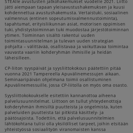
STEAlle avustusten jatkohakemukset vuodelle 2021. Liitto
jätti aiempaan tapaan yleisavustushakemuksen ja kuusi
kohdennettua avustushakemusta. Vertaistuki, sosiaalinen
valmennus (entinen sopeutumisvalmennustoiminta),
tapahtumat, erityisliikunnan asiat, motorisen oppimisen
tuki, yhdistystoiminnan tuki muodostaa järjestötoiminnan
ytimen. Toiminnan sisältö rakentui uuden
toimintasuunnitelman ja tulevan uuden strategian
pohjalta – välittävää, osallistavaa ja vaikuttavaa toimintaa
vauvasta vaariin kohderyhmän ihmisille ja heidän
läheisilleen.
CP-liiton syyspäivät ja syysliittokokous päätettiin pitää
vuonna 2021 Tampereella Apuvälinemessujen aikaan.
Seminaaripäivän ohjelmana toimii osallistuminen
Apuvälinemessuille, jossa CP-liitolla on myös oma osasto.
Syysliittokokoukselle esitettiin kannanottoa aiheena
palvelusuunnitelmat. Liittoon on tullut yhteydenottoja
kohderyhmän ihmisiltä puutteista ja ongelmista, kuten
palveluiden puutteista tai pitkistä käsittely- ja
päätösajoista. Todettiin, että palvelusuunnitelmien
lähtökohtana tulisi olla yksilölliset tarpeet, joihin etsitään
yhteistyössä sosiaalityön viranomaisten kanssa