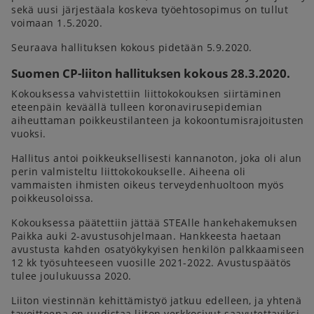
sekä uusi järjestäala koskeva työehtosopimus on tullut
voimaan 1.5.2020.
Seuraava hallituksen kokous pidetään 5.9.2020.
Suomen CP-liiton hallituksen kokous 28.3.2020.
Kokouksessa vahvistettiin liittokokouksen siirtäminen
eteenpäin keväällä tulleen koronavirusepidemian
aiheuttaman poikkeustilanteen ja kokoontumisrajoitusten
vuoksi.
Hallitus antoi poikkeuksellisesti kannanoton, joka oli alun
perin valmisteltu liittokokoukselle. Aiheena oli
vammaisten ihmisten oikeus terveydenhuoltoon myös
poikkeusoloissa.
Kokouksessa päätettiin jättää STEAlle hankehakemuksen
Paikka auki 2-avustusohjelmaan. Hankkeesta haetaan
avustusta kahden osatyökykyisen henkilön palkkaamiseen
12 kk työsuhteeseen vuosille 2021-2022. Avustuspäätös
tulee joulukuussa 2020.
Liiton viestinnän kehittämistyö jatkuu edelleen, ja yhtenä
tavoitteena on uudistaa liiton verkkosivut saavutettaviksi,