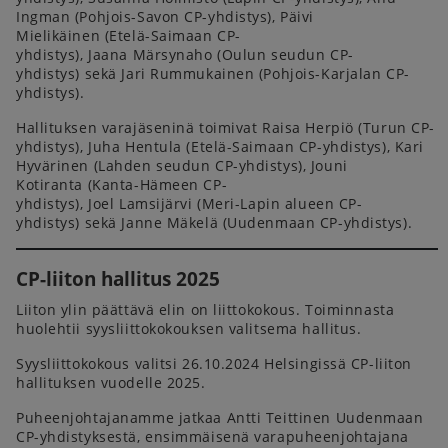
Ingman (Pohjois-Savon CP-yhdistys), Päivi
Mielikäinen (Etelä-Saimaan CP-
yhdistys), Jaana Märsynaho (Oulun seudun CP-
yhdistys) sekä Jari Rummukainen (Pohjois-Karjalan CP-
yhdistys).
Hallituksen varajäseninä toimivat Raisa Herpiö (Turun CP-
yhdistys), Juha Hentula (Etelä-Saimaan CP-yhdistys), Kari
Hyvärinen (Lahden seudun CP-yhdistys), Jouni
Kotiranta (Kanta-Hämeen CP-
yhdistys), Joel Lamsijärvi (Meri-Lapin alueen CP-
yhdistys) sekä Janne Mäkelä (Uudenmaan CP-yhdistys).
CP-liiton hallitus 2025
Liiton ylin päättävä elin on liittokokous. Toiminnasta
huolehtii syysliittokokouksen valitsema hallitus.
Syysliittokokous valitsi 26.10.2024 Helsingissä CP-liiton
hallituksen vuodelle 2025.
Puheenjohtajanamme jatkaa Antti Teittinen Uudenmaan
CP-yhdistyksestä, ensimmäisenä varapuheenjohtajana