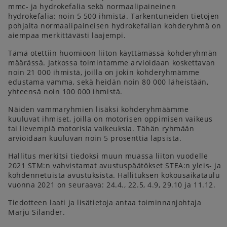
mmc- ja hydrokefalia sekä normaalipaineinen
hydrokefalia: noin 5 500 ihmistä. Tarkentuneiden tietojen
pohjalta normaalipaineisen hydrokefalian kohderyhmä on
aiempaa merkittävästi laajempi.
Tämä otettiin huomioon liiton käyttämässä kohderyhmän
määrässä. Jatkossa toimintamme arvioidaan koskettavan
noin 21 000 ihmistä, joilla on jokin kohderyhmämme
edustama vamma, sekä heidän noin 80 000 läheistään,
yhteensä noin 100 000 ihmistä.
Näiden vammaryhmien lisäksi kohderyhmäämme
kuuluvat ihmiset, joilla on motorisen oppimisen vaikeus
tai lievempiä motorisia vaikeuksia. Tähän ryhmään
arvioidaan kuuluvan noin 5 prosenttia lapsista.
Hallitus merkitsi tiedoksi muun muassa liiton vuodelle
2021 STM:n vahvistamat avustuspäätökset STEA:n yleis- ja
kohdennetuista avustuksista. Hallituksen kokousaikataulu
vuonna 2021 on seuraava: 24.4., 22.5, 4.9, 29.10 ja 11.12.
Tiedotteen laati ja lisätietoja antaa toiminnanjohtaja
Marju Silander.