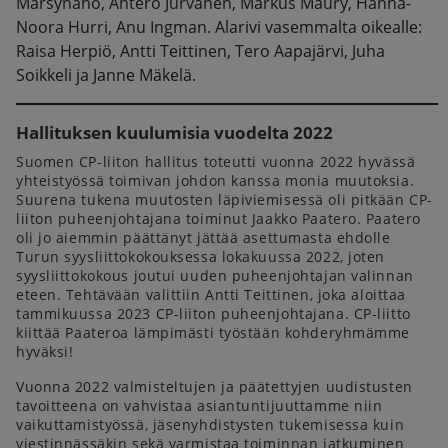
Märsynaho, Antero Jurvanen, Markus Maury, Hanna-
Noora Hurri, Anu Ingman. Alarivi vasemmalta oikealle:
Raisa Herpiö, Antti Teittinen, Tero Aapajärvi, Juha
Soikkeli ja Janne Mäkelä.
Hallituksen kuulumisia vuodelta 2022
Suomen CP-liiton hallitus toteutti vuonna 2022 hyvässä
yhteistyössä toimivan johdon kanssa monia muutoksia.
Suurena tukena muutosten läpiviemisessä oli pitkään CP-
liiton puheenjohtajana toiminut Jaakko Paatero. Paatero
oli jo aiemmin päättänyt jättää asettumasta ehdolle
Turun syysliittokokouksessa lokakuussa 2022, joten
syysliittokokous joutui uuden puheenjohtajan valinnan
eteen. Tehtävään valittiin Antti Teittinen, joka aloittaa
tammikuussa 2023 CP-liiton puheenjohtajana. CP-liitto
kiittää Paateroa lämpimästi työstään kohderyhmämme
hyväksi!
Vuonna 2022 valmisteltujen ja päätettyjen uudistusten
tavoitteena on vahvistaa asiantuntijuuttamme niin
vaikuttamistyössä, jäsenyhdistysten tukemisessa kuin
viestinnässäkin sekä varmistaa toiminnan jatkuminen