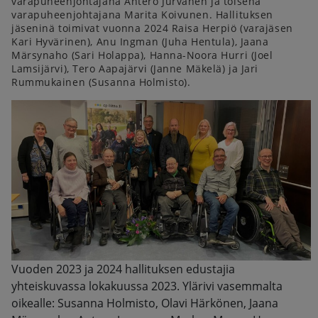
varapuheenjohtajana Antero Jurvanen ja toisena
varapuheenjohtajana Marita Koivunen. Hallituksen
jäseninä toimivat vuonna 2024 Raisa Herpiö (varajäsen
Kari Hyvärinen), Anu Ingman (Juha Hentula), Jaana
Märsynaho (Sari Holappa), Hanna-Noora Hurri (Joel
Lamsijärvi), Tero Aapajärvi (Janne Mäkelä) ja Jari
Rummukainen (Susanna Holmisto).
Vuoden 2023 ja 2024 hallituksen edustajia
yhteiskuvassa lokakuussa 2023. Ylärivi vasemmalta
oikealle: Susanna Holmisto, Olavi Härkönen, Jaana