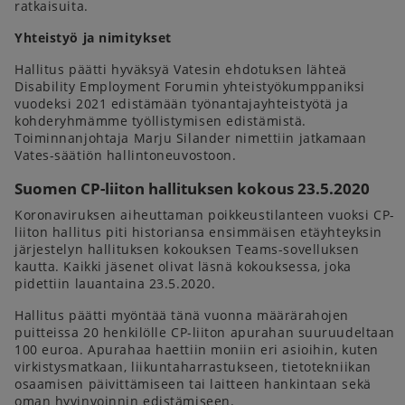
ratkaisuita.
Yhteistyö ja nimitykset
Hallitus päätti hyväksyä Vatesin ehdotuksen lähteä
Disability Employment Forumin yhteistyökumppaniksi
vuodeksi 2021 edistämään työnantajayhteistyötä ja
kohderyhmämme työllistymisen edistämistä.
Toiminnanjohtaja Marju Silander nimettiin jatkamaan
Vates-säätiön hallintoneuvostoon.
Suomen CP-liiton hallituksen kokous 23.5.2020
Koronaviruksen aiheuttaman poikkeustilanteen vuoksi CP-
liiton hallitus piti historiansa ensimmäisen etäyhteyksin
järjestelyn hallituksen kokouksen Teams-sovelluksen
kautta. Kaikki jäsenet olivat läsnä kokouksessa, joka
pidettiin lauantaina 23.5.2020.
Hallitus päätti myöntää tänä vuonna määrärahojen
puitteissa 20 henkilölle CP-liiton apurahan suuruudeltaan
100 euroa. Apurahaa haettiin moniin eri asioihin, kuten
virkistysmatkaan, liikuntaharrastukseen, tietotekniikan
osaamisen päivittämiseen tai laitteen hankintaan sekä
oman hyvinvoinnin edistämiseen.