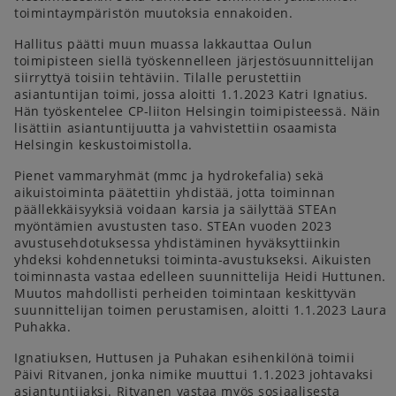
toimintaympäristön muutoksia ennakoiden.
Hallitus päätti muun muassa lakkauttaa Oulun
toimipisteen siellä työskennelleen järjestösuunnittelijan
siirryttyä toisiin tehtäviin. Tilalle perustettiin
asiantuntijan toimi, jossa aloitti 1.1.2023 Katri Ignatius.
Hän työskentelee CP-liiton Helsingin toimipisteessä. Näin
lisättiin asiantuntijuutta ja vahvistettiin osaamista
Helsingin keskustoimistolla.
Pienet vammaryhmät (mmc ja hydrokefalia) sekä
aikuistoiminta päätettiin yhdistää, jotta toiminnan
päällekkäisyyksiä voidaan karsia ja säilyttää STEAn
myöntämien avustusten taso. STEAn vuoden 2023
avustusehdotuksessa yhdistäminen hyväksyttiinkin
yhdeksi kohdennetuksi toiminta-avustukseksi. Aikuisten
toiminnasta vastaa edelleen suunnittelija Heidi Huttunen.
Muutos mahdollisti perheiden toimintaan keskittyvän
suunnittelijan toimen perustamisen, aloitti 1.1.2023 Laura
Puhakka.
Ignatiuksen, Huttusen ja Puhakan esihenkilönä toimii
Päivi Ritvanen, jonka nimike muuttui 1.1.2023 johtavaksi
asiantuntijaksi. Ritvanen vastaa myös sosiaalisesta