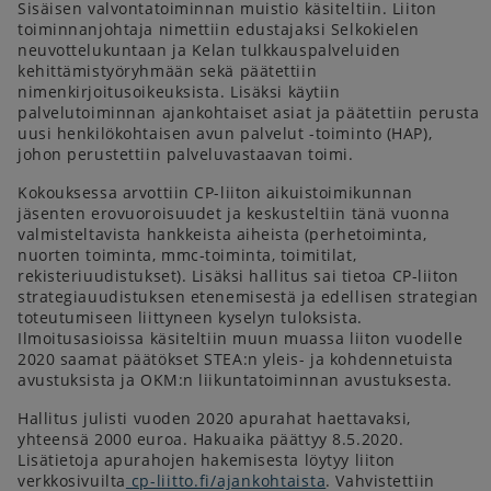
Sisäisen valvontatoiminnan muistio käsiteltiin. Liiton
toiminnanjohtaja nimettiin edustajaksi Selkokielen
neuvottelukuntaan ja Kelan tulkkauspalveluiden
kehittämistyöryhmään sekä päätettiin
nimenkirjoitusoikeuksista. Lisäksi käytiin
palvelutoiminnan ajankohtaiset asiat ja päätettiin perusta
uusi henkilökohtaisen avun palvelut -toiminto (HAP),
johon perustettiin palveluvastaavan toimi.
Kokouksessa arvottiin CP-liiton aikuistoimikunnan
jäsenten erovuoroisuudet ja keskusteltiin tänä vuonna
valmisteltavista hankkeista aiheista (perhetoiminta,
nuorten toiminta, mmc-toiminta, toimitilat,
rekisteriuudistukset). Lisäksi hallitus sai tietoa CP-liiton
strategiauudistuksen etenemisestä ja edellisen strategian
toteutumiseen liittyneen kyselyn tuloksista.
Ilmoitusasioissa käsiteltiin muun muassa liiton vuodelle
2020 saamat päätökset STEA:n yleis- ja kohdennetuista
avustuksista ja OKM:n liikuntatoiminnan avustuksesta.
Hallitus julisti vuoden 2020 apurahat haettavaksi,
yhteensä 2000 euroa. Hakuaika päättyy 8.5.2020.
Lisätietoja apurahojen hakemisesta löytyy liiton
verkkosivuilta
cp-liitto.fi/ajankohtaista
. Vahvistettiin