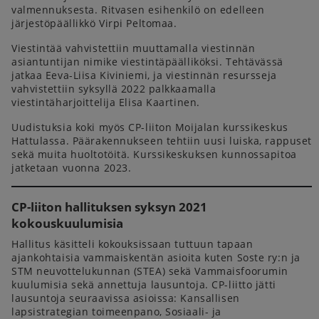
valmennuksesta. Ritvasen esihenkilö on edelleen
järjestöpäällikkö Virpi Peltomaa.
Viestintää vahvistettiin muuttamalla viestinnän
asiantuntijan nimike viestintäpäälliköksi. Tehtävässä
jatkaa Eeva-Liisa Kiviniemi, ja viestinnän resursseja
vahvistettiin syksyllä 2022 palkkaamalla
viestintäharjoittelija Elisa Kaartinen.
Uudistuksia koki myös CP-liiton Moijalan kurssikeskus
Hattulassa. Päärakennukseen tehtiin uusi luiska, rappuset
sekä muita huoltotöitä. Kurssikeskuksen kunnossapitoa
jatketaan vuonna 2023.
CP-liiton hallituksen syksyn 2021
kokouskuulumisia
Hallitus käsitteli kokouksissaan tuttuun tapaan
ajankohtaisia vammaiskentän asioita kuten Soste ry:n ja
STM neuvottelukunnan (STEA) sekä Vammaisfoorumin
kuulumisia sekä annettuja lausuntoja. CP-liitto jätti
lausuntoja seuraavissa asioissa: Kansallisen
lapsistrategian toimeenpano, Sosiaali- ja