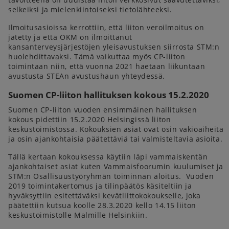
selkeiksi ja mielenkiintoiseksi tietolähteeksi.
Ilmoitusasioissa kerrottiin, että liiton veroilmoitus on
jätetty ja että OKM on ilmoittanut
kansanterveysjärjestöjen yleisavustuksen siirrosta STM:n
huolehdittavaksi. Tämä vaikuttaa myös CP-liiton
toimintaan niin, että vuonna 2021 haetaan liikuntaan
avustusta STEAn avustushaun yhteydessä.
Suomen CP-liiton hallituksen kokous 15.2.2020
Suomen CP-liiton vuoden ensimmäinen hallituksen
kokous pidettiin 15.2.2020 Helsingissä liiton
keskustoimistossa. Kokouksien asiat ovat osin vakioaiheita
ja osin ajankohtaisia päätettäviä tai valmisteltavia asioita.
Tällä kertaan kokouksessa käytiin läpi vammaiskentän
ajankohtaiset asiat kuten Vammaisfoorumin kuulumiset ja
STM:n Osallisuustyöryhmän toiminnan aloitus. Vuoden
2019 toimintakertomus ja tilinpäätös käsiteltiin ja
hyväksyttiin esitettäväksi kevätliittokokoukselle, joka
päätettiin kutsua koolle 28.3.2020 kello 14.15 liiton
keskustoimistolle Malmille Helsinkiin.