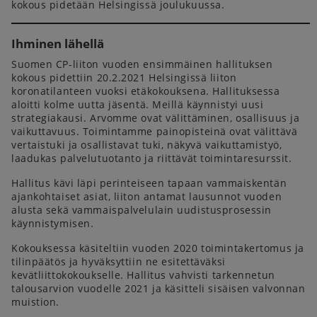
kokous pidetään Helsingissä joulukuussa.
Ihminen lähellä
Suomen CP-liiton vuoden ensimmäinen hallituksen
kokous pidettiin 20.2.2021 Helsingissä liiton
koronatilanteen vuoksi etäkokouksena. Hallituksessa
aloitti kolme uutta jäsentä. Meillä käynnistyi uusi
strategiakausi. Arvomme ovat välittäminen, osallisuus ja
vaikuttavuus. Toimintamme painopisteinä ovat välittävä
vertaistuki ja osallistavat tuki, näkyvä vaikuttamistyö,
laadukas palvelutuotanto ja riittävät toimintaresurssit.
Hallitus kävi läpi perinteiseen tapaan vammaiskentän
ajankohtaiset asiat, liiton antamat lausunnot vuoden
alusta sekä vammaispalvelulain uudistusprosessin
käynnistymisen.
Kokouksessa käsiteltiin vuoden 2020 toimintakertomus ja
tilinpäätös ja hyväksyttiin ne esitettäväksi
kevätliittokokoukselle. Hallitus vahvisti tarkennetun
talousarvion vuodelle 2021 ja käsitteli sisäisen valvonnan
muistion.