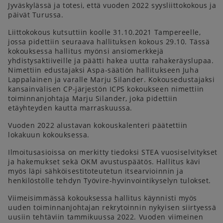
Jyväskylässä ja totesi, että vuoden 2022 syysliittokokous ja
päivät Turussa.
Liittokokous kutsuttiin koolle 31.10.2021 Tampereelle,
jossa pidettiin seuraava hallituksen kokous 29.10. Tässä
kokouksessa hallitus myönsi ansiomerkkejä
yhdistysaktiiveille ja päätti hakea uutta rahakeräyslupaa.
Nimettiin edustajaksi Aspa-säätiön hallitukseen Juha
Lappalainen ja varalle Marju Silander. Kokousedustajaksi
kansainvälisen CP-järjestön ICPS kokoukseen nimettiin
toiminnanjohtaja Marju Silander, joka pidettiin
etäyhteyden kautta marraskuussa.
Vuoden 2022 alustavan kokouskalenteri päätettiin
lokakuun kokouksessa.
Ilmoitusasioissa on merkitty tiedoksi STEA vuosiselvitykset
ja hakemukset sekä OKM avustuspäätös. Hallitus kävi
myös läpi sähköisestitoteutetun itsearvioinnin ja
henkilöstölle tehdyn Työvire-hyvinvointikyselyn tulokset.
Viimeisimmässä kokouksessa hallitus käynnisti myös
uuden toiminnanjohtajan rekrytoinnin nykyisen siirtyessä
uusiin tehtäviin tammikuussa 2022. Vuoden viimeinen