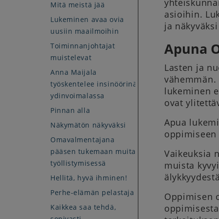
yhteiskunnan
Mitä meistä jää
asioihin. L
Lukeminen avaa ovia
ja näkyväksi
uusiin maailmoihin
Apuna O
Toiminnanjohtajat
muistelevat
Lasten ja n
Anna Maijala
vähemmän. Mi
työskentelee insinöörinä
lukeminen ei
ydinvoimalassa
ovat ylitettä
Pinnan alla
Apua lukemis
Näkymätön näkyväksi
oppimiseen 
Omavalmentajana
pääsen tukemaan muita
Vaikeuksia n
työllistymisessä
muista kyvyi
älykkyydestä
Hellitä, hyvä ihminen!
Perhe-elämän pelastaja
Oppimisen o
Kaikkea saa tehdä,
oppimisesta,
sopivasti