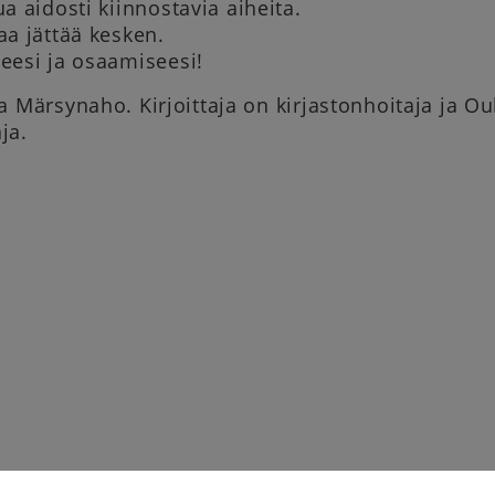
ua aidosti kiinnostavia aiheita.
aa jättää kesken.
seesi ja osaamiseesi!
na Märsynaho. Kirjoittaja on kirjastonhoitaja ja 
ja.