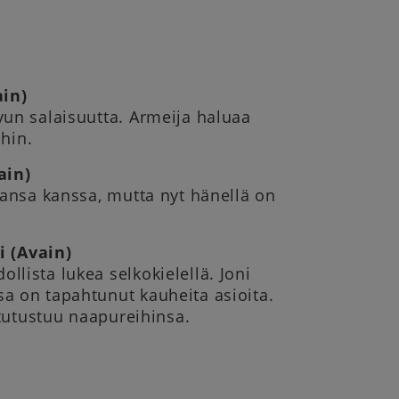
ain)
un salaisuutta. Armeija haluaa
ahin.
ain)
kansa kanssa, mutta nyt hänellä on
 (Avain)
lista lukea selkokielellä. Joni
a on tapahtunut kauheita asioita.
 tutustuu naapureihinsa.