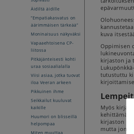
tarkoituksen
epävarmuutt
Äidiltä äidille
”Empatiakasvatus on
Olohuoneessa
äärimmäisen tärkeää”
kannustetaan
kuva itsestä
Moninaisuus näkyväksi
Vapaaehtoisena CP-
Oppimisen o
liitossa
lukineuvont
Pitkäjänteisesti kohti
kirjaston ja
uraa sosiaalialalla
Lukupönkkä-
tutustuttu k
Viisi asiaa, jotka tuovat
kirjoittamis
iloa Veeran arkeen
Pikkuinen ihme
Lempeitä
Seikkailut kuuluvat
Myös kirjast
kaikille
kehittämällä
Huumori on blisseillä
kirjaston pa
helpompaa
mutta jonkin
Miten muuttaa