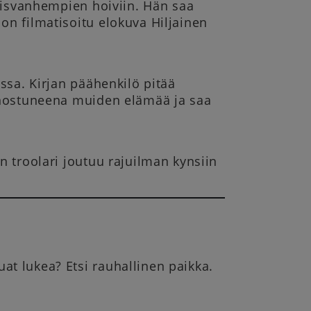
jaisvanhempien hoiviin. Hän saa
on filmatisoitu elokuva Hiljainen
ssa. Kirjan päähenkilö pitää
innostuneena muiden elämää ja saa
n troolari joutuu rajuilman kynsiin
uat lukea? Etsi rauhallinen paikka.