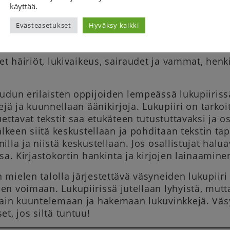
käyttää.
ginkirjaston Ahaa! – kirjasto aikuisten lukutaid
ten monipuolista lukutaitoa. Hankkeessa on tarkoi
Evästeasetukset
Hyväksy kaikki
tä ja palveluja aikuisille yhdessä eri toimijoide
 toiveensa huomioiden. Lukemiseen kun voivat vai
set häiriöt, lukivaikeus, sairaudet ja vammat, henk
udun erilaisten oppijoiden lempeässä lukupiirissä
tejä ja kuunnellaan äänikirjoja. Lukupiiri on tarkoi
uettavat tekstit saa etukäteen tutustuttavaksi ja o
jälkeen siitä keskustellaan ja pohditaan tekstin t
lla ja niistä keskustellaan. Jos osallistujat halua
ssa. Kirjastokortin hankinta ja kirjojen lainaamin
mielen talolla järjestettävä väsyneiden lukupiir
n voimaan. Lukupiirissä jutellaan lyhyistä, mutta
vain kuuntelemaan ja hakemaan lukuvinkkejä. Väsy
et, jos siltä tuntuu!