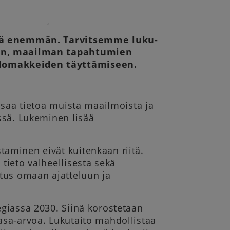
istä enemmän. Tarvitsemme luku-
töön, maailman tapahtumien
 lomakkeiden täyttämiseen.
 saa tietoa muista maailmoista ja
ssä. Lukeminen lisää
aminen eivät kuitenkaan riitä.
tieto valheellisesta sekä
utus omaan ajatteluun ja
giassa 2030. Siinä korostetaan
asa-arvoa. Lukutaito mahdollistaa