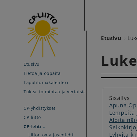
Etusivu
Luk
Luke
Etusivu
Tietoa ja oppaita
Tapahtumakalenteri
Tukea, toimintaa ja vertaisia
Sisällys
Apuna Op
CP-yhdistykset
Lempeitä j
CP-liitto
Aloita näi
CP-lehti
Selkokirjo
Lyhyitä ki
Liiton oma jäsenlehti