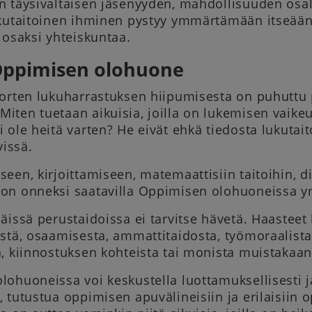
 täysivaltaisen jäsenyyden, mahdollisuuden osalli
ukutaitoinen ihminen pystyy ymmärtämään itseään
 osaksi yhteiskuntaa.
ppimisen olohuone
uorten lukuharrastuksen hiipumisesta on puhuttu 
ten tuetaan aikuisia, joilla on lukemisen vaikeuk
 ole heitä varten? He eivät ehkä tiedosta lukutaito
vissä.
een, kirjoittamiseen, matemaattisiin taitoihin, d
on onneksi saatavilla Oppimisen olohuoneissa 
äissä perustaidoissa ei tarvitse hävetä. Haasteet
stä, osaamisesta, ammattitaidosta, työmoraalista
, kiinnostuksen kohteista tai monista muistakaan 
lohuoneissa voi keskustella luottamuksellisesti 
 tutustua oppimisen apuvälineisiin ja erilaisiin 