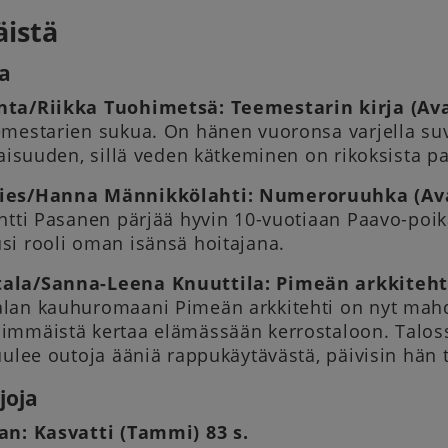
äistä
ja
ta/Riikka Tuohimetsä: Teemestarin kirja (Av
emestarien sukua. On hänen vuoronsa varjella suv
laisuuden, sillä veden kätkeminen on rikoksista p
ies/Hanna Männikkölahti: Numeroruuhka (Av
Antti Pasanen pärjää hyvin 10-vuotiaan Paavo-poi
si rooli oman isänsä hoitajana.
ala/Sanna-Leena Knuuttila: Pimeän arkkitehti
lan kauhuromaani Pimeän arkkitehti on nyt mahdol
immäistä kertaa elämässään kerrostaloon. Taloss
uulee outoja ääniä rappukäytävästä, päivisin hän
joja
an: Kasvatti (Tammi) 83 s.