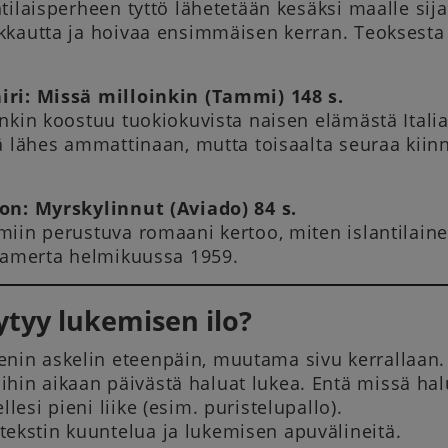
tilaisperheen tyttö lähetetään kesäksi maalle si
kautta ja hoivaa ensimmäisen kerran. Teoksesta 
ri: Missä milloinkin (Tammi) 148 s.
nkin koostuu tuokiokuvista naisen elämästä Italia
tä lähes ammattinaan, mutta toisaalta seuraa ki
on: Myrskylinnut (Aviado) 84 s.
iin perustuva romaani kertoo, miten islantilaine
ltamerta helmikuussa 1959.
ytyy lukemisen ilo?
ienin askelin eteenpäin, muutama sivu kerrallaan.
ihin aikaan päivästä haluat lukea. Entä missä hal
sellesi pieni liike (esim. puristelupallo).
 tekstin kuuntelua ja lukemisen apuvälineitä.