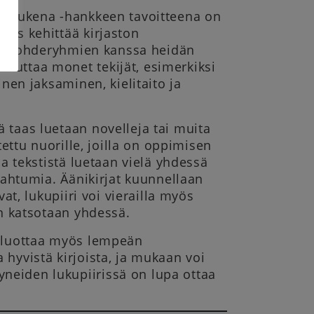
on tukena -hankkeen tavoitteena on
tus kehittää kirjaston
n ja kohderyhmien kanssa heidän
kuttaa monet tekijät, esimerkiksi
inen jaksaminen, kielitaito ja
 taas luetaan novelleja tai muita
tettu nuorille, joilla on oppimisen
sa tekstistä luetaan vielä yhdessä
apahtumia. Äänikirjat kuunnellaan
vat, lukupiiri voi vierailla myös
en katsotaan yhdessä.
i luottaa myös lempeän
 hyvistä kirjoista, ja mukaan voi
neiden lukupiirissä on lupa ottaa