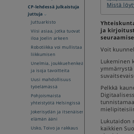
Mistä löyt
CP-lehdessä julkaistuja
juttuja
Juttuarkisto
Yhteiskunta
ja kirjoit
Viisi asiaa, jotka tuovat
seuraamise
iloa Joelin arkeen
Robotiikka voi mullistaa
Voit kuunne
liikkumisen
Lukeminen ke
Unelmia, joukkuehenkeä
ymmärrystä e
ja isoja tavoitteita
suvaitsevais
Uusi mahdollisuus
työelämässä
Pelkkä kaun
Digitaalises
Pohjoismaista
tunnistamaan
yhteistyötä Helsingissä
mielipiteisii
Jokerisydän ja itsenäisen
elämän ääni
Lukutaidon m
kaikkien Su
Usko, Toivo ja rakkaus