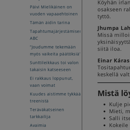
Köyhän irlan
Päivi Mielikäinen on
osakseen rak
vuoden vapaaehtoinen
tyttö.
Tämän äidin tarina
Jhumpa Lahi
Tapahtumajärjestämisen
Missä milloi
ABC
yksinäisyyt
”Joudumme tekemään
siitä iloa.
myös vaikeita päätöksiä”
Einar Káras
Sunttileikkaus toi valon
Tositapahtum
takaisin katseeseen
keskellä va
Ei rakkaus loppunut,
vaan voimat
Mistä lö
Kuudes aistimme tykkää
treenistä
Kulje p
Teräväkatseinen
Mieti, m
tarkkailija
Salli it
Kokeile
Avaimia