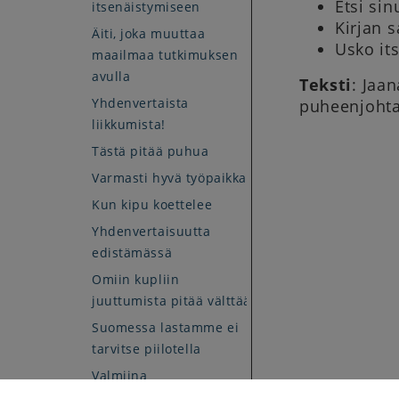
Etsi sin
itsenäistymiseen
Kirjan s
Äiti, joka muuttaa
Usko it
maailmaa tutkimuksen
avulla
Teksti
: Jaa
Yhdenvertaista
puheenjohta
liikkumista!
Tästä pitää puhua
Varmasti hyvä työpaikka
Kun kipu koettelee
Yhdenvertaisuutta
edistämässä
Omiin kupliin
juuttumista pitää välttää
Suomessa lastamme ei
tarvitse piilotella
Valmiina
eduskuntavaaleihin!