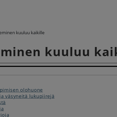
eminen kuuluu kaikille
minen kuuluu kaik
pimisen olohuone
a väsyneitä lukupiirejä
stä
ja
rjoja