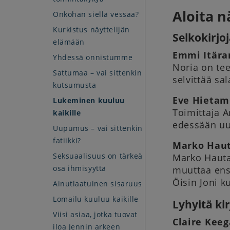
Aloita n
Onkohan siellä vessaa?
Kurkistus näyttelijän
Selkokirjo
elämään
Emmi Itäran
Yhdessä onnistumme
Noria on te
Sattumaa – vai sittenkin
selvittää sa
kutsumusta
Eve Hietam
Lukeminen kuuluu
Toimittaja 
kaikille
edessään uu
Uupumus – vai sittenkin
fatiikki?
Marko Haut
Seksuaalisuus on tärkeä
Marko Hauta
osa ihmisyyttä
muuttaa ens
Öisin Joni k
Ainutlaatuinen sisaruus
Lomailu kuuluu kaikille
Lyhyitä kir
Viisi asiaa, jotka tuovat
Claire Keeg
iloa Jennin arkeen