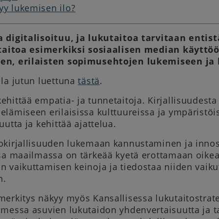
yy lukemisen ilo?
 digitalisoituu, ja lukutaitoa tarvitaan ent
ustaitoa esimerkiksi sosiaalisen median käyt
en, erilaisten sopimusehtojen lukemiseen ja
lla jutun luettuna
tästä
.
hittää empatia- ja tunnetaitoja. Kirjallisuudesta
lämiseen erilaisissa kulttuureissa ja ympäristöi
uutta ja kehittää ajattelua.
okirjallisuuden lukemaan kannustaminen ja innost
sa maailmassa on tärkeää kyetä erottamaan oikea 
 vaikuttamisen keinoja ja tiedostaa niiden vaik
n.
erkitys näkyy myös Kansallisessa lukutaitostrate
omessa asuvien lukutaidon yhdenvertaisuutta ja t