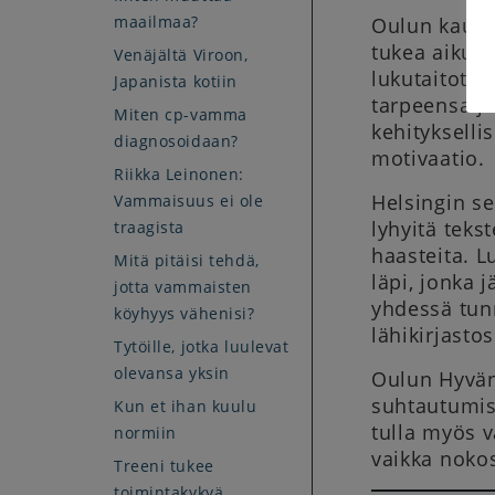
maailmaa?
Oulun kaupun
tukea aikuis
Venäjältä Viroon,
lukutaitotyö
Japanista kotiin
tarpeensa ja
Miten cp-vamma
kehitykselli
diagnosoidaan?
motivaatio.
Riikka Leinonen:
Helsingin se
Vammaisuus ei ole
lyhyitä teks
traagista
haasteita. L
Mitä pitäisi tehdä,
läpi, jonka 
jotta vammaisten
yhdessä tunni
köyhyys vähenisi?
lähikirjasto
Tytöille, jotka luulevat
olevansa yksin
Oulun Hyvän 
suhtautumise
Kun et ihan kuulu
tulla myös 
normiin
vaikka nokos
Treeni tukee
toimintakykyä