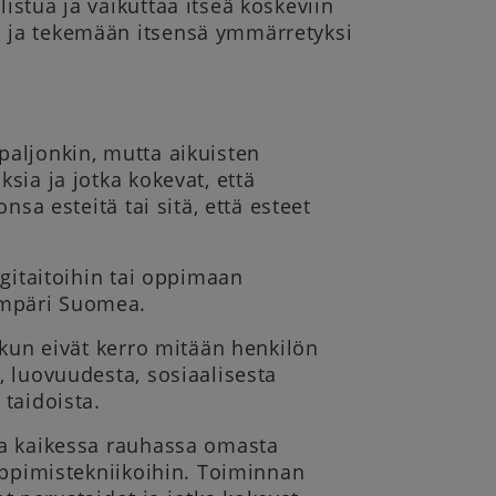
stua ja vaikuttaa itseä koskeviin
 ja tekemään itsensä ymmärretyksi
paljonkin, mutta aikuisten
sia ja jotka kokevat, että
nsa esteitä tai sitä, että esteet
igitaitoihin tai oppimaan
ympäri Suomea.
 kun eivät kerro mitään henkilön
, luovuudesta, sosiaalisesta
taidoista.
ja kaikessa rauhassa omasta
oppimistekniikoihin. Toiminnan