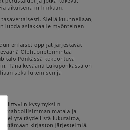
ot perustaidot ja jotka kokevat
iä aikuisena mihinkään.
asavertaisesti. Siellä kuunnellaan,
on luoda asiakkaalle myönteinen
n erilaiset oppijat järjestävät
ä keväänä Olohuonetoimintaa
lubitalo Pönkässä kokoontuva
hin. Tänä keväänä Lukupönkässä on
eliaan sekä lukemisen ja
n liittyviin kysymyksiin
lisi mahdollisimman matala ja
 edellytä täydellistä lukutaitoa,
 käyttämään kirjaston järjestelmiä.