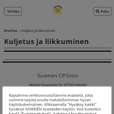
Valikko
Haku
Etusivu
Kuljetus ja liikkuminen
Kuljetus ja liikkuminen
Suomen CP-liitto
Malmin kauppatie 26, 00700 Helsinki
toimisto@cp-liitto.fi
Käytämme verkkosivustollamme evästeitä, jotta
Rahankeräyslupa
voimme tarjota sinulle mahdollisimman hyvän
käyttökokemuksen. Klikkaamalla "Hyväksy kaikki"
hyväksyt KAIKKIEN evästeiden käytön. Voit kuitenkin
käydä "Evästeasetukset" -kohdassa hyväksymässä