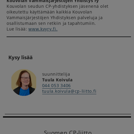
Kouvolan Vammaisjärjestöjen Yhdistys ry
Kouvolan seudun CP-yhdistyksen jäsenenä olet
oikeutettu käyttämään kaikkia Kouvolan
Vammaisjärjestöjen Yhdistyksen palveluja ja
osallistumaan sen retkiin ja tapahtumiin.
Lue lisää:
www.kvyry.fi.
Kysy lisää
suunnittelija
Tuula Koivula
044 053 3406
tuula.koivula@cp-liitto.fi
Suomen CP-liitto