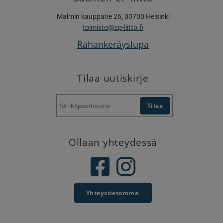
Malmin kauppatie 26, 00700 Helsinki
toimisto@cp-liitto.fi
Rahankeräyslupa
Tilaa uutiskirje
Ollaan yhteydessä
Yhteystietomme