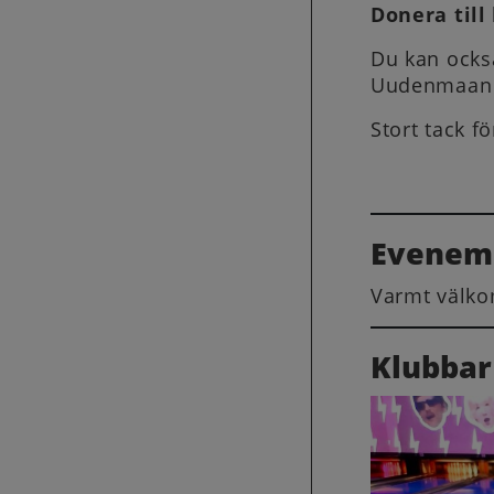
Donera till
Du kan också
Uudenmaan C
Stort tack fö
Evenem
Varmt välko
Klubbar