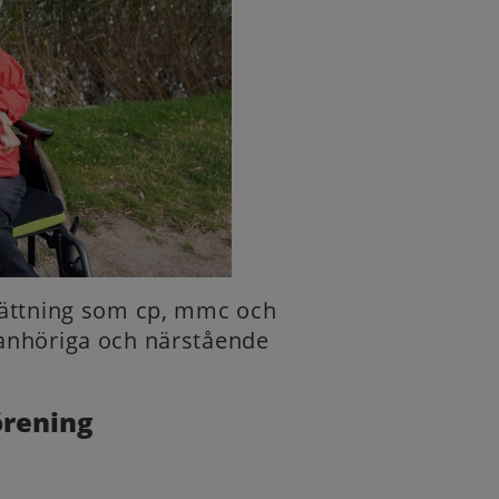
sättning som cp, mmc och
anhöriga och närstående
örening