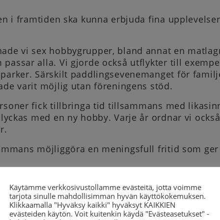
även i framtiden ska kunna erbjuda fina upplevel
nade vi sex hobbygrupper, bland annat en matla
passar alla. Vi gjorde också utflykter till exemp
lparker. Särskilt paddlingsevenemanget för famil
ade varit möjlig utan föreningens stöd.
rsoner fick tillbringa tid tillsammans med likasi
t lyckas med en ny hobby. Varje år ordnar vi ock
r.
sammans möjliggöra en meningsfull fritid som ger 
ommer din donation?
Käytämme verkkosivustollamme evästeitä, jotta voimme
tarjota sinulle mahdollisimman hyvän käyttökokemuksen.
lanmål till ett barn på en utflykt med lägereld
Klikkaamalla "Hyväksy kaikki" hyväksyt KAIKKIEN
evästeiden käytön. Voit kuitenkin käydä "Evästeasetukset" -