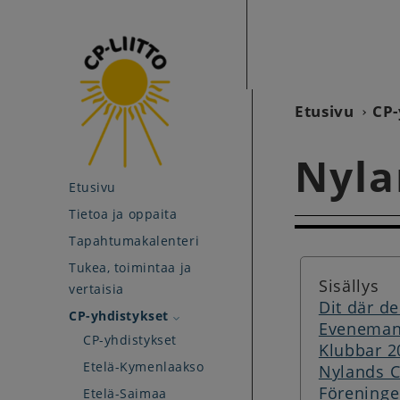
Etusivu
CP-
Nyla
Etusivu
Tietoa ja oppaita
Tapahtumakalenteri
Tukea, toimintaa ja
Sisällys
vertaisia
Dit där de
CP-yhdistykset
Eveneman
CP-yhdistykset
Klubbar 2
Etelä-Kymenlaakso
Nylands C
Föreninge
Etelä-Saimaa