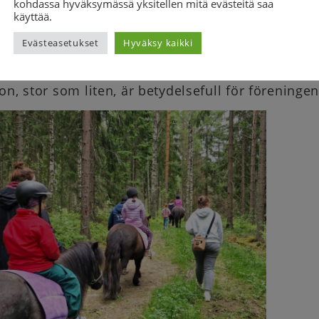
konsertupplevelse för två rullstolsanvändare
kohdassa hyväksymässä yksitellen mitä evästeitä saa
käyttää.
ra familjer får åka på en paddlingsutflykt
Evästeasetukset
Hyväksy kaikki
i kan fortsätta bandverksamheten där alla får sp
on, stor som liten, är betydelsefull för föreninge