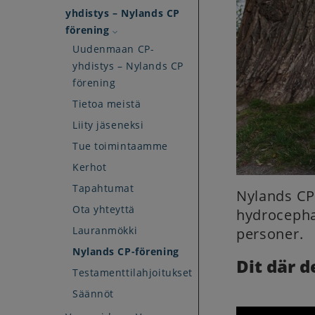
yhdistys – Nylands CP
förening
Uudenmaan CP-
yhdistys – Nylands CP
förening
Tietoa meistä
Liity jäseneksi
Tue toimintaamme
Kerhot
Tapahtumat
Nylands CP
Ota yhteyttä
hydrocepha
Lauranmökki
personer.
Nylands CP-förening
Dit där d
Testamenttilahjoitukset
Säännöt