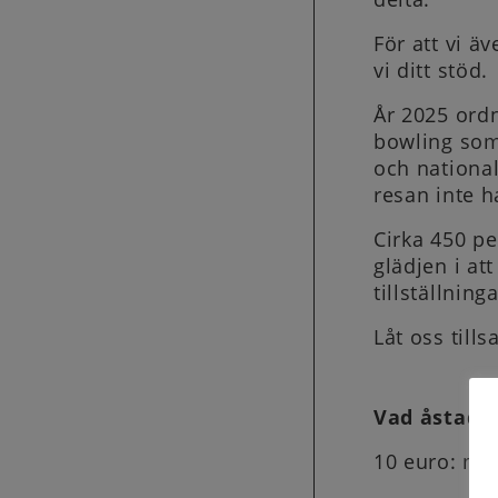
För att vi 
vi ditt stöd.
År 2025 ord
bowling som 
och nationa
resan inte h
Cirka 450 pe
glädjen i at
tillställninga
Låt oss till
Vad åstadk
10 euro: mel