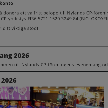
 konto
 donera ett valfritt belopp till Nylands CP-fören
P-yhdistys FI36 5721 1520 3249 84 (BIC: OKOYF
r ditt viktiga stöd!
ang 2026
mmen till Nylands CP-föreningens evenemang oc
 2026