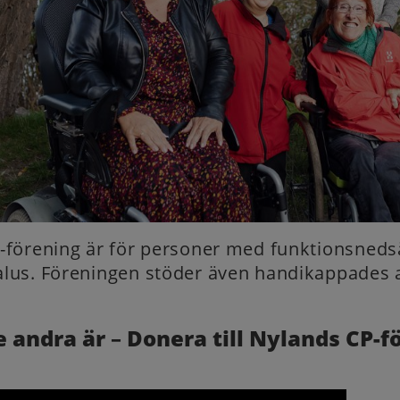
-förening är för personer med funktionsned
lus. Föreningen stöder även handikappades 
e andra är
–
Donera till Nylands CP-f