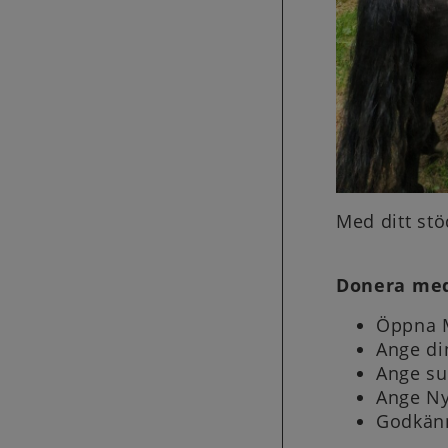
Med ditt stö
Donera me
Öppna M
Ange di
Ange su
Ange Ny
Godkänn