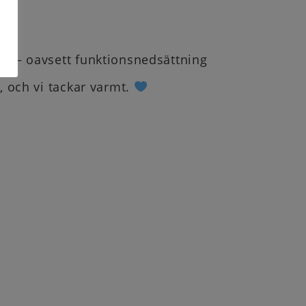
ela – oavsett funktionsnedsättning
n, och vi tackar varmt.