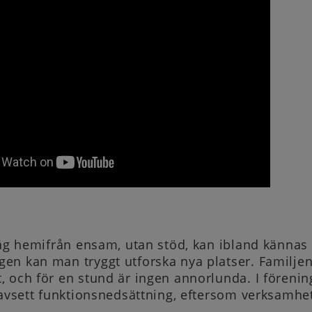
väg hemifrån ensam, utan stöd, kan ibland kännas
en kan man tryggt utforska nya platser. Familjen
, och för en stund är ingen annorlunda. I föreni
oavsett funktionsnedsättning, eftersom verksamhet