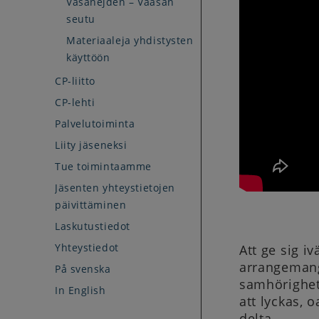
Vasanejden – Vaasan
seutu
Materiaaleja yhdistysten
käyttöön
CP-liitto
CP-lehti
Palvelutoiminta
Liity jäseneksi
Tue toimintaamme
Jäsenten yhteystietojen
päivittäminen
Laskutustiedot
Yhteystiedot
Att ge sig i
arrangemang
På svenska
samhörighet
In English
att lyckas, 
delta.