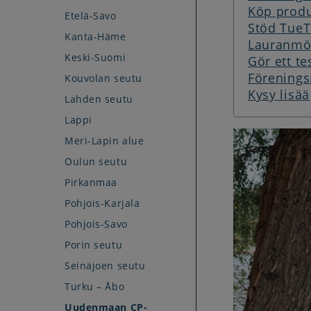
Köp produ
Etelä-Savo
Stöd Tue
Kanta-Häme
Lauranmö
Keski-Suomi
Gör ett t
Förenings
Kouvolan seutu
Kysy lisää
Lahden seutu
Lappi
Meri-Lapin alue
Oulun seutu
Pirkanmaa
Pohjois-Karjala
Pohjois-Savo
Porin seutu
Seinäjoen seutu
Turku – Åbo
Uudenmaan CP-