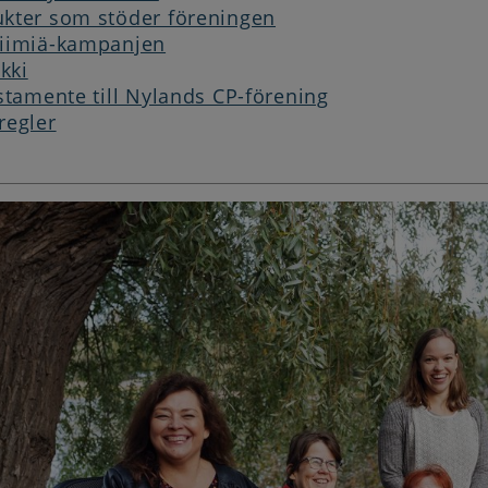
kter som stöder föreningen
Tiimiä-kampanjen
kki
estamente till Nylands CP-förening
regler