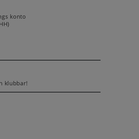
ings konto
IHH)
h klubbar!