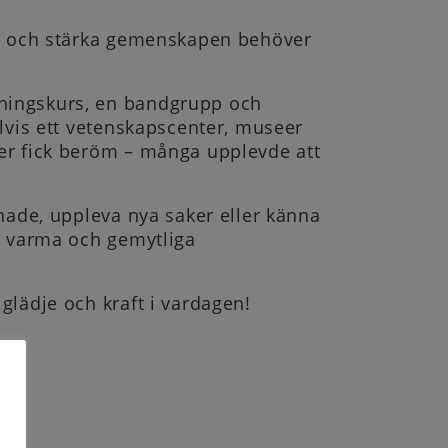
ser och stärka gemenskapen behöver
gningskurs, en bandgrupp och
elvis ett vetenskapscenter, museer
jer fick beröm – många upplevde att
nnade, uppleva nya saker eller känna
så varma och gemytliga
glädje och kraft i vardagen!