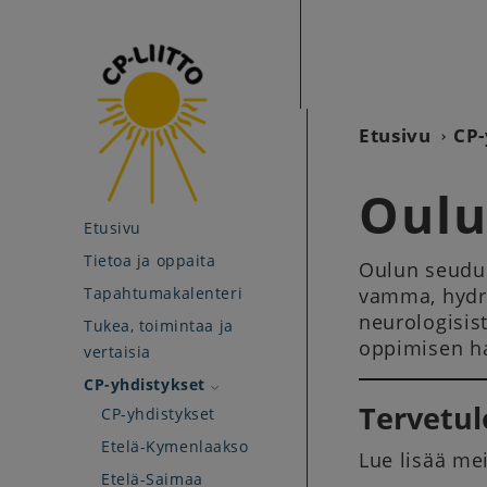
Etusivu
CP-
Oulu
Etusivu
Tietoa ja oppaita
Oulun seudun
Tapahtumakalenteri
vamma, hydr
neurologisis
Tukea, toimintaa ja
oppimisen h
vertaisia
CP-yhdistykset
Tervetu
CP-yhdistykset
Etelä-Kymenlaakso
Lue lisää m
Etelä-Saimaa