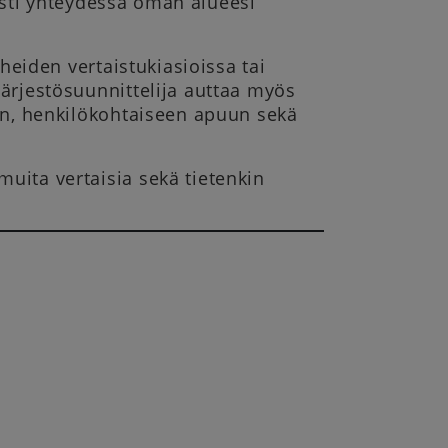
easti yhteydessä oman alueesi
rheiden vertaistukiasioissa tai
ärjestösuunnitte­lija auttaa myös
uun, henkilökohtaiseen apuun sekä
uita vertaisia sekä tietenkin