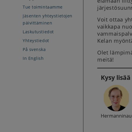
elämään liitt
Tue toimintaamme
järjestösuunn
Jäsenten yhteystietojen
Voit ottaa yh
päivittäminen
vaikkapa nuor
Laskutustiedot
vammaispalve
Kelan myöntäm
Yhteystiedot
På svenska
Olet lämpimä
In English
meitä!
Kysy lisää
Hermanninauk