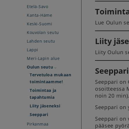
Etelä-Savo
Toiminta
Kanta-Häme
Lue Oulun se
Keski-Suomi
Kouvolan seutu
Liity jäs
Lahden seutu
Lappi
Liity Oulun 
Meri-Lapin alue
Oulun seutu
Seeppari
Tervetuloa mukaan
Seeppari on 
toimintaamme!
osoitteessa M
Toimintaa ja
noin 20 min)
tapahtumia
Liity jäseneksi
Seeppari on y
Seeppari
Seeppari on v
Pirkanmaa
pääsee pyörä