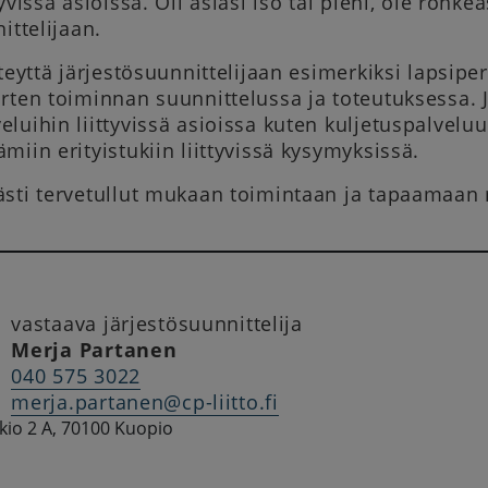
yvissä asioissa. Oli asiasi iso tai pieni, ole rohk
ittelijaan.
teyttä järjestösuunnittelijaan esimerkiksi lapsi­pe
ten toimin­nan suunnittelussa ja toteutuksessa. J
luihin liittyvissä asioissa kuten kuljetuspalvel
iin erityistukiin liittyvissä kysymyksissä.
sti tervetullut mukaan toimintaan ja ta­paamaan m
vastaava järjestösuunnittelija
Merja Partanen
040 575 3022
merja.partanen@cp-liitto.fi
io 2 A, 70100 Kuopio