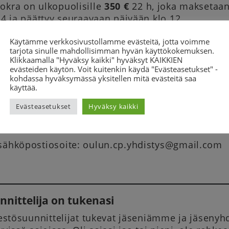
okra on ulkopuolisille
350 €
22 h, joka maksetaan 
14 ja päättyy seuraavaan päivään klo 12.
tai pidemmistä vuokrauksista voi neuvotella Eev
Käytämme verkkosivustollamme evästeitä, jotta voimme
 050-9107903 tai sähköpostitse oulun.cp.yhdistys
tarjota sinulle mahdollisimman hyvän käyttökokemuksen.
Klikkaamalla "Hyväksy kaikki" hyväksyt KAIKKIEN
evästeiden käytön. Voit kuitenkin käydä "Evästeasetukset" -
tilinumero: FI24 8000 100155 9864/viite Seeppari
kohdassa hyväksymässä yksitellen mitä evästeitä saa
käyttää.
Evästeasetukset
Hyväksy kaikki
edot
sähköpostiosoite: oulun.cp.yhdistys@gmail.com
nnittelija on tukenasi
rjestösuunnittelijat tukevat jäseniämme ja jäsen