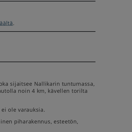
täältä
.
ka sijaitsee Nallikarin tuntumassa,
utolla noin 4 km, kävellen torilta
 ei ole varauksia.
illinen piharakennus, esteetön,