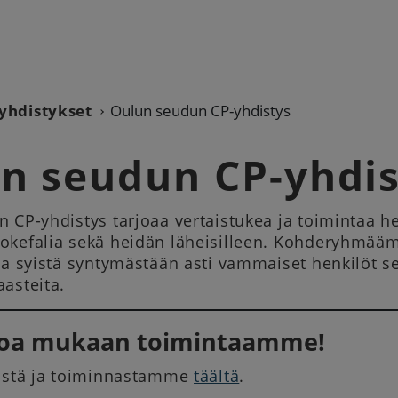
yhdistykset
Oulun seudun CP-yhdistys
n seudun CP-yhdis
 CP-yhdistys tarjoaa vertaistukea ja toimintaa he
okefalia sekä heidän läheisilleen. Kohderyhmä
ta syistä syntymästään asti vammaiset henkilöt se
aasteita.
loa mukaan toimintaamme!
eistä ja toiminnastamme
täältä
.