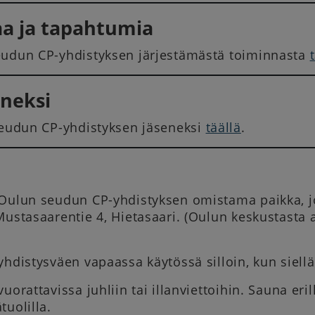
a ja tapahtumia
udun CP-yhdistyksen järjestämästä toiminnasta
eneksi
seudun CP-yhdistyksen jäseneksi
täällä
.
Oulun seudun CP-yhdistyksen omistama paikka, jo
ustasaarentie 4, Hietasaari. (Oulun keskustasta a
.
hdistysväen vapaassa käytössä silloin, kun siellä
uorattavissa juhliin tai illanviettoihin. Sauna er
tuolilla.