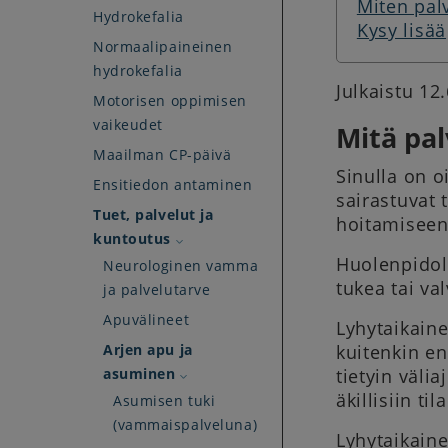
Miten pal
Hydrokefalia
Kysy lisää
Normaalipaineinen
hydrokefalia
Julkaistu 12
Motorisen oppimisen
vaikeudet
Mitä pal
Maailman CP-päivä
Sinulla on o
Ensitiedon antaminen
sairastuvat 
Tuet, palvelut ja
hoitamiseen
kuntoutus
Huolenpidoll
Neurologinen vamma
tukea tai val
ja palvelutarve
Apuvälineet
Lyhytaikaine
Arjen apu ja
kuitenkin en
asuminen
tietyin väli
äkillisiin ti
Asumisen tuki
(vammaispalveluna)
Lyhytaikaine