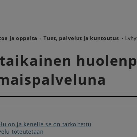
toa ja oppaita
Tuet, palvelut ja kuntoutus
Lyhy
taikainen huolenp
aispalveluna
lu on ja kenelle se on tarkoitettu
velu toteutetaan