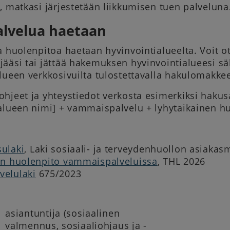
, matkasi järjestetään liikkumisen tuen palveluna
alvelua haetaan
a huolenpitoa haetaan hyvinvointialueelta. Voit o
ääsi tai jättää hakemuksen hyvinvointialueesi sä
lueen verkkosivuilta tulostettavalla hakulomakkee
hjeet ja yhteystiedot verkosta esimerkiksi hakus
alueen nimi] + vammaispalvelu + lyhytaikainen h
ulaki
, Laki sosiaali- ja terveydenhuollon asiaka
en huolenpito vammaispalveluissa
, THL 2026
elulaki
675/2023
asiantuntija (sosiaalinen
valmennus, sosiaaliohjaus ja -