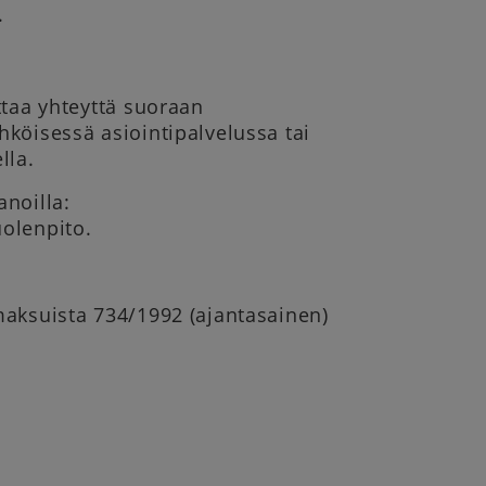
.
ttaa yhteyttä suoraan
hköisessä asiointipalvelussa tai
lla.
anoilla:
uolenpito.
smaksuista 734/1992 (ajantasainen)