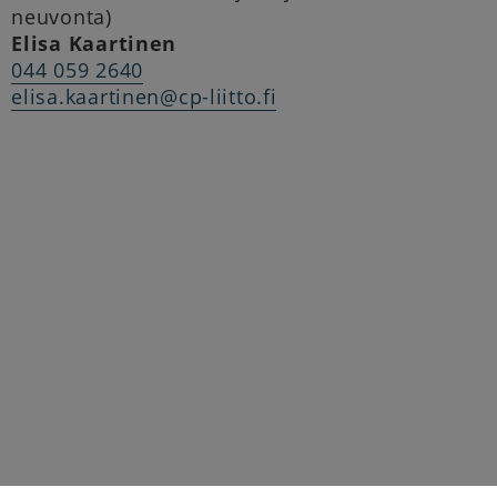
neuvonta)
Elisa Kaartinen
044 059 2640
elisa.kaartinen@cp-liitto.fi