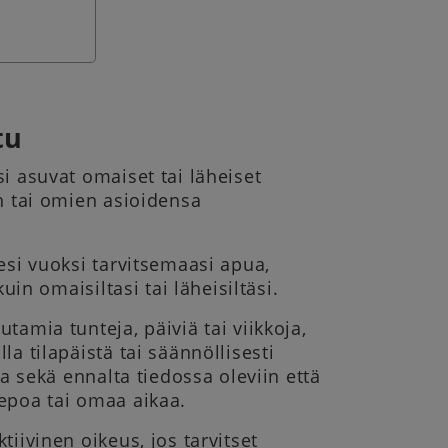
tu
i asuvat omaiset tai läheiset
en tai omien asioidensa
esi vuoksi tarvitsemaasi apua,
uin omaisiltasi tai läheisiltäsi.
tamia tunteja, päiviä tai viikkoja,
a tilapäistä tai säännöllisesti
oa sekä ennalta tiedossa oleviin että
 lepoa tai omaa aikaa.
tiivinen oikeus, jos tarvitset