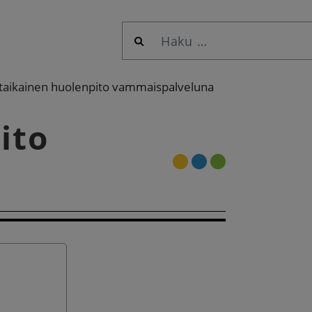
Haku:
taikainen huolenpito vammaispalveluna
ito