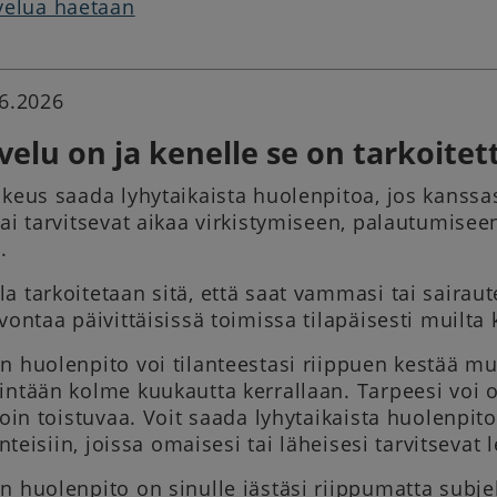
velua haetaan
.6.2026
velu on ja kenelle se on tarkoitet
ikeus saada lyhytaikaista huolenpitoa, jos kanssas
tai tarvitsevat aikaa virkistymiseen, palautumise
.
a tarkoitetaan sitä, että saat vammasi tai sairaut
vontaa päivittäisissä toimissa tilapäisesti muilta k
n huolenpito voi tilanteestasi riippuen kestää muu
intään kolme kuukautta kerrallaan. Tarpeesi voi oll
ajoin toistuvaa. Voit saada lyhytaikaista huolenpit
lanteisiin, joissa omaisesi tai läheisesi tarvitsevat
n huolenpito on sinulle iästäsi riippumatta subjek