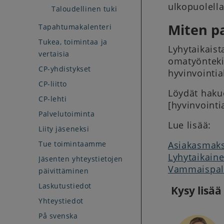
ulkopuolella
Taloudellinen tuki
Miten p
Tapahtumakalenteri
Tukea, toimintaa ja
Lyhytaikaist
vertaisia
omatyöntekij
CP-yhdistykset
hyvinvointia
CP-liitto
Löydät hakuo
CP-lehti
[hyvinvointi
Palvelutoiminta
Lue lisää:
Liity jäseneksi
Tue toimintaamme
Asiakasmaks
Lyhytaikain
Jäsenten yhteystietojen
Vammaispalv
päivittäminen
Laskutustiedot
Kysy lisää
Yhteystiedot
På svenska