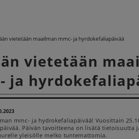
ään vietetään maailman mmc- ja hyrdokefaliapäivää
än vietetään maa
 ja hyrdokefaliap
0.2023
man mmc- ja hydrokefaliapäivää! Vuosittain 25.1
päivää. Päivän tavoitteena on lisätä tietoisuutt
uurelle yleisölle melko tuntemattomia.