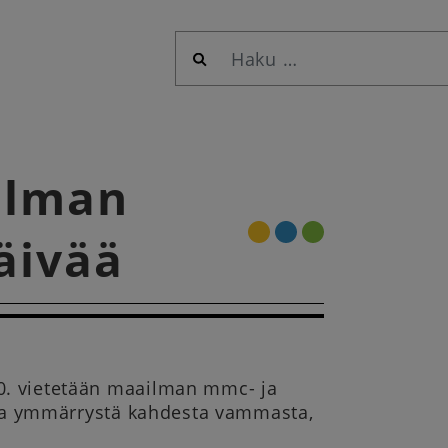
Haku:
ilman
äivää
0. vietetään maailman mmc- ja
a ja ymmärrystä kahdesta vammasta,