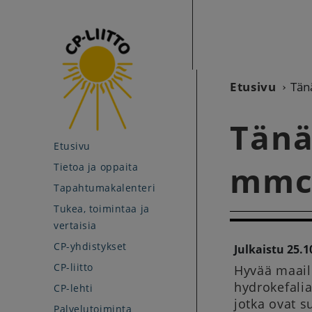
Etusivu
Tän
Tänä
Etusivu
mmc-
Tietoa ja oppaita
Tapahtumakalenteri
Tukea, toimintaa ja
vertaisia
CP-yhdistykset
Julkaistu 25.1
CP-liitto
Hyvää maail
hydrokefalia
CP-lehti
jotka ovat s
Palvelutoiminta