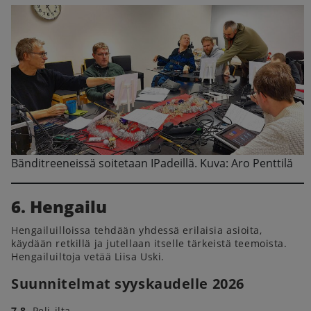
Bänditreeneissä soitetaan IPadeillä. Kuva: Aro Penttilä
6. Hengailu
Hengailuilloissa tehdään yhdessä erilaisia asioita,
käydään retkillä ja jutellaan itselle tärkeistä teemoista.
Hengailuiltoja vetää Liisa Uski.
Suunnitelmat syyskaudelle 2026
7.8.
Peli-ilta