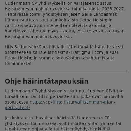
Uudenmaan CP-yhdistyksellä on varajäsenedustus
Helsingin vammaisneuvostossa toimikaudella 2025-2027.
Tehtävässä toimii yhdistyksen jäsen Saila Lähdesmäki.
Hänen kauttaan saat ajankohtaista tietoa Helsingin
vammaisneuvoston meneillään olevista asioista, ja
hänelle voi lähettää myös asioita, joita toivoisit ajettavan
Helsingin vammaisneuvostossa.
Liity Sailan sähköpostilistalle lähettämällä hänelle viesti
osoitteeseen saila.e.lahdesmaki (at) gmail.com ja saat
tietoa Helsingin vammaisneuvoston tapahtumista ja
toiminnasta!
Ohje häirintätapauksiin
Uudenmaan CP-yhdistys on sitoutunut Suomen CP-liiton
turvallisemman tilan periaatteisiin, jotka ovat nähtävillä
osoitteessa
https://cp-liitto.fi/turvallisemman-tilan-
periaatteet/
Jos kohtaat tai havaitset häirintää Uudenmaan CP-
yhdistyksen toiminnassa, voit ilmoittaa siitä ryhmän tai
tapahtuman ohjaajalle tai häirintäyhdyshenkilönä