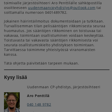
toimivalle järjestösihteeri Aro Penttilälle sähköpostilla
osoitteeseen
uudenmaancpyhdistys@outlook.com
tai
soittamalla numeroon 0401489782.
Jokainen häirintäilmoitus dokumentoidaan ja tutkitaan.
Turvallisemman tilan pelisääntöjen rikkomisesta seuraa
huomautus. Jos sääntöjen rikkominen on toistuvaa tai
vakavaa, toimintaan osallistuminen voidaan keskeyttää.
Toistuvasta tai vakavasta sääntöjen rikkomisesta voi
seurata osallistumiskielto yhdistyksen toimintaan.
Tarvittaessa toimimme yhteistyössä viranomaisten
kanssa.
Tätä ohjetta päivitetään tarpeen mukaan.
Kysy lisää
Uudenmaan CP-yhdistys, järjestösihteeri
Aro Penttilä
040 148 9782