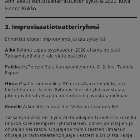
Anni aloitti kuntosaliharrastuksen syksyllä 2025. Kuva:
Henna Kukko
3. Improvisaatioteatteriryhmä
Ennakkotietona: improryhmä jatkaa syksyllä!
Aika
Ryhmä tapaa syyskauden 2026 aikana neljästi.
Tapaamispäiviä ei ole vielä päätetty.
Paikka
HyTe ry:n Sali, Kauppamiehentie 6, 2. krs, Tapiola,
Espoo.
Hinta
Osallistumismaksu 50 euroa/kausi/henkilö, joka
laskutetaan erikseen. Ryhmässä ei ole yleisavustajaa,
joten jos tarvitset apua, niin ota oma avustaja mukaan.
Kenelle
Aikuisille ja nuorille. Vielä on tilaa uusille!
Tässä ryhmässä on myös vasta-alkajien turvallista kokeilla
improa kokeneempien ryhmäläisten, omien avustajien ja
ohjaajan seurassa. Ohjaajana toimii teatteri-ilmaisun
ohjaaja ja tarinateatteriohjaaja Teatteri ILMI Ö:stä Tanja