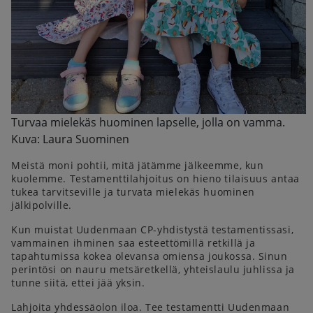
Turvaa mielekäs huominen lapselle, jolla on vamma.
Kuva: Laura Suominen
Meistä moni pohtii, mitä jätämme jälkeemme, kun
kuolemme. Testamenttilahjoitus on hieno tilaisuus antaa
tukea tarvitseville ja turvata mielekäs huominen
jälkipolville.
Kun muistat Uudenmaan CP-yhdistystä testamentissasi,
vammainen ihminen saa esteettömillä retkillä ja
tapahtumissa kokea olevansa omiensa joukossa. Sinun
perintösi on nauru metsäretkellä, yhteislaulu juhlissa ja
tunne siitä, ettei jää yksin.
Lahjoita yhdessäolon iloa. Tee testamentti Uudenmaan