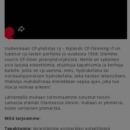
Uudenmaan CP-yhdistys ry – Nylands CP-förening rf on
tukenut cp-lasten perheitä jo vuodesta 1958. Olemme
suurin CP-liiton jäsenyhdistyksistä. Meille on sydämen
asia tarjota esteettömiä, ohjattuja tapahtumia ja kerhoja
kaikille, joilla on cp-vamma, mmc, hydrokefalia tai
normaalipaineinen hydrokefalia, sekä heidän läheisilleen.
Yhdistys mahdollistaa mielekkään vapaa-ajan, joka tuo
iloa ja voimaa arkeen!
Lähtemällä mukaan toimintaamme tutustut toisiin
samassa elämän tilanteessa oleviin. Kukaan ei ymmärrä,
kuten vertainen ymmärtää.
Mitä tarjoamme
:
Tapahtumia:
Järjestämme esimerkiksi esteettömiä