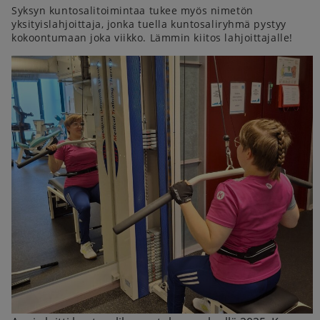
Syksyn kuntosalitoimintaa tukee myös nimetön
yksityislahjoittaja, jonka tuella kuntosaliryhmä pystyy
kokoontumaan joka viikko. Lämmin kiitos lahjoittajalle!