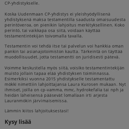
CP-yhdistykselle.
Koska Uudenmaan CP-yhdistys ei yleishyödyllisenä
yhdistyksenä maksa testamentilla saadusta omaisuudesta
perintöveroa, on pienikin lahjoitus merkityksellinen. Koko
perintö, tai vaikkapa osa siitä, voidaan käyttää
testamentintekijän toivomalla tavalla.
Testamentin voi tehdä itse tai palvelun voi hankkia oman
pankin tai asianajotoimiston kautta. Tärkeintä on täyttää
muodollisuudet, jotta testamentti on juridisesti pätevä.
Voimme keskustella myös siitä, voisiko testamentintekijän
muisto jollain tapaa elää yhdistyksen toiminnassa.
Esimerkiksi vuonna 2015 yhdistykselle testamentattu
mökki nimettiin lahjoittajansa Laura Kurosen mukaan. Nyt
ihmiset, joilla on cp-vamma, mmc, hydrokefalia tai nph ja
heidän läheisensä pääsevät lomallaan irti arjesta
Lauranmökin järvimaisemissa.
Lämmin kiitos lahjoituksestasi!
Kysy lisää