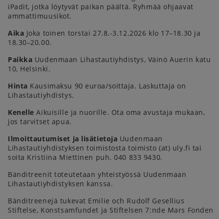
iPadit, jotka löytyvät paikan päältä. Ryhmää ohjaavat
ammattimuusikot.
Aika
Joka toinen torstai 27.8.-3.12.2026 klo 17–18.30 ja
18.30–20.00.
Paikka
Uudenmaan Lihastautiyhdistys, Väinö Auerin katu
10, Helsinki.
Hinta
Kausimaksu 90 euroa/soittaja. Laskuttaja on
Lihastautiyhdistys.
Kenelle
Aikuisille ja nuorille. Ota oma avustaja mukaan,
jos tarvitset apua.
Ilmoittautumiset ja lisätietoja
Uudenmaan
Lihastautiyhdistyksen toimistosta toimisto (at) uly.fi tai
soita Kristiina Miettinen puh. 040 833 9430.
Bänditreenit toteutetaan yhteistyössä Uudenmaan
Lihastautiyhdistyksen kanssa.
Bänditreenejä tukevat Emilie och Rudolf Gesellius
Stiftelse, Konstsamfundet ja Stiftelsen 7:nde Mars Fonden