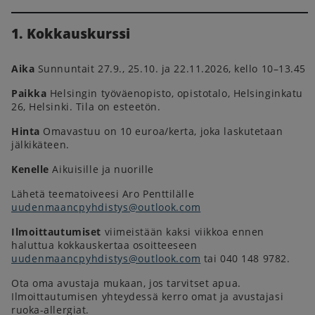
1. Kokkauskurssi
Aika
Sunnuntait 27.9., 25.10. ja 22.11.2026, kello 10–13.45
Paikka
Helsingin työväenopisto, opistotalo, Helsinginkatu
26, Helsinki. Tila on esteetön.
Hinta
Omavastuu on 10 euroa/kerta, joka laskutetaan
jälkikäteen.
Kenelle
Aikuisille ja nuorille
Lähetä teematoiveesi Aro Penttilälle
uudenmaancpyhdistys@outlook.com
Ilmoittautumiset
viimeistään kaksi viikkoa ennen
haluttua kokkauskertaa osoitteeseen
uudenmaancpyhdistys@outlook.com
tai 040 148 9782.
Ota oma avustaja mukaan, jos tarvitset apua.
Ilmoittautumisen yhteydessä kerro omat ja avustajasi
ruoka-allergiat.