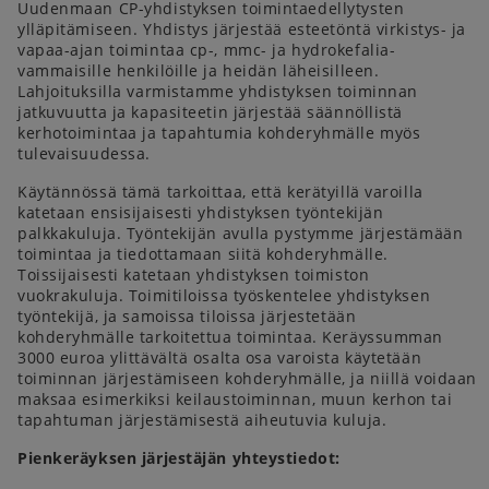
Uudenmaan CP-yhdistyksen toimintaedellytysten
ylläpitämiseen. Yhdistys järjestää esteetöntä virkistys- ja
vapaa-ajan toimintaa cp-, mmc- ja hydrokefalia-
vammaisille henkilöille ja heidän läheisilleen.
Lahjoituksilla varmistamme yhdistyksen toiminnan
jatkuvuutta ja kapasiteetin järjestää säännöllistä
kerhotoimintaa ja tapahtumia kohderyhmälle myös
tulevaisuudessa.
Käytännössä tämä tarkoittaa, että kerätyillä varoilla
katetaan ensisijaisesti yhdistyksen työntekijän
palkkakuluja. Työntekijän avulla pystymme järjestämään
toimintaa ja tiedottamaan siitä kohderyhmälle.
Toissijaisesti katetaan yhdistyksen toimiston
vuokrakuluja. Toimitiloissa työskentelee yhdistyksen
työntekijä, ja samoissa tiloissa järjestetään
kohderyhmälle tarkoitettua toimintaa. Keräyssumman
3000 euroa ylittävältä osalta osa varoista käytetään
toiminnan järjestämiseen kohderyhmälle, ja niillä voidaan
maksaa esimerkiksi keilaustoiminnan, muun kerhon tai
tapahtuman järjestämisestä aiheutuvia kuluja.
Pienkeräyksen järjestäjän yhteystiedot: