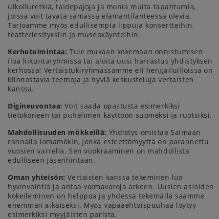
ulkoiluretkiä, taidepajoja ja monia muita tapahtumia,
joissa voit tavata samassa elämäntilanteessa olevia.
Tarjoamme myös edullisempia lippuja konsertteihin,
teatteriesityksiin ja museokäynteihin.
Kerhotoimintaa:
Tule mukaan kokemaan onnistumisen
iloa liikuntaryhmissä tai aloita uusi harrastus yhdistyksen
kerhossa! Vertaistukiryhmässämme eli hengailuilloissa on
kiinnostavia teemoja ja hyviä keskusteluja vertaisten
kanssa.
Digineuvontaa:
Voit saada opastusta esimerkiksi
tietokoneen tai puhelimen käyttöön suomeksi ja ruotsiksi.
Mahdollisuuden mökkeillä:
Yhdistys omistaa Saimaan
rannalla lomamökin, jonka esteettömyyttä on parannettu
vuosien varrella. Sen vuokraaminen on mahdollista
edulliseen jäsenhintaan.
Oman yhteisön:
Vertaisten kanssa tekeminen luo
hyvinvointia ja antaa voimavaroja arkeen. Uusien asioiden
kokeileminen on helppoa ja yhdessä tekemällä saamme
enemmän aikaiseksi. Myös vapaaehtoispuuhaa löytyy
esimerkiksi myyjäisten parista.