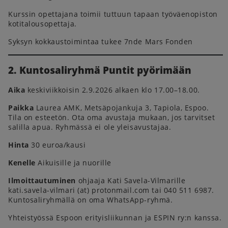
Kurssin opettajana toimii tuttuun tapaan työväenopiston
kotitalousopettaja.
Syksyn kokkaustoimintaa tukee 7nde Mars Fonden
2. Kuntosaliryhmä Puntit pyörimään
Aika
keskiviikkoisin 2.9.2026 alkaen klo 17.00–18.00.
Paikka
Laurea AMK, Metsäpojankuja 3, Tapiola, Espoo.
Tila on esteetön. Ota oma avustaja mukaan, jos tarvitset
salilla apua. Ryhmässä ei ole yleisavustajaa.
Hinta
30 euroa/kausi
Kenelle
Aikuisille ja nuorille
Ilmoittautuminen
ohjaaja Kati Savela-Vilmarille
kati.savela-vilmari (at) protonmail.com tai 040 511 6987.
Kuntosaliryhmällä on oma WhatsApp-ryhmä.
Yhteistyössä Espoon erityisliikunnan ja ESPIN ry:n kanssa.