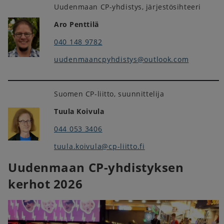
Uudenmaan CP-yhdistys, järjestösihteeri
Aro Penttilä
040 148 9782
uudenmaancpyhdistys@outlook.com
Suomen CP-liitto, suunnittelija
Tuula Koivula
044 053 3406
tuula.koivula@cp-liitto.fi
Uudenmaan CP-yhdistyksen
kerhot 2026