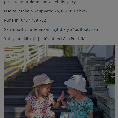
Järjestäjä: Uudenmaan CP-yhdistys ry
Osoite: Malmin kauppatie 26, 00700 Helsinki
Puhelin: 040 1489 782
Sähköposti:
uudenmaancpyhdistys@outlook.com
Yhteyshenkilö: järjestösihteeri Aro Penttilä