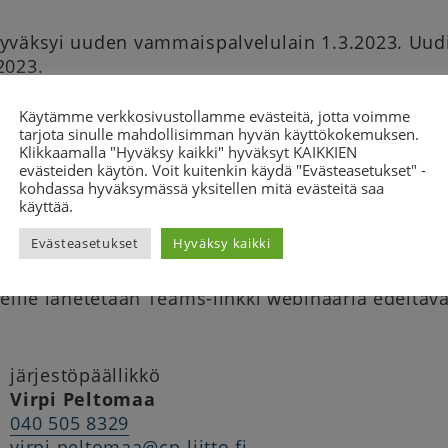
yväksyi uuden vammaispalvelulain 1.3.2023. Uudi
2023.
akiuudistus meni läpi? Mitä uudistus käytännössä 
Käytämme verkkosivustollamme evästeitä, jotta voimme
itä haluat kysyä?
tarjota sinulle mahdollisimman hyvän käyttökokemuksen.
Klikkaamalla "Hyväksy kaikki" hyväksyt KAIKKIEN
CP-liiton järjestämään webinaariin, jossa Kynnys
evästeiden käytön. Voit kuitenkin käydä "Evästeasetukset" -
kohdassa hyväksymässä yksitellen mitä evästeitä saa
sä uudistunutta vammaispalvelulakia sekä vastaam
käyttää.
ttautuminen on päättynyt. Mikäli haluat vielä il
Evästeasetukset
Hyväksy kaikki
emeen: eeva-liisa.kiviniemi@cp-liitto.fi, p. 044747
eille lähetetään Teams-linkki webinaaria edeltäv
järjestöpäällikkö
Virpi Peltomaa
040 505 8329
virpi.peltomaa@cp-liitto.fi