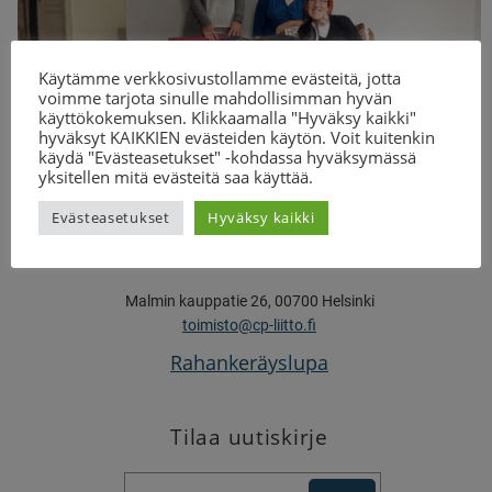
Käytämme verkkosivustollamme evästeitä, jotta
voimme tarjota sinulle mahdollisimman hyvän
käyttökokemuksen. Klikkaamalla "Hyväksy kaikki"
hyväksyt KAIKKIEN evästeiden käytön. Voit kuitenkin
käydä "Evästeasetukset" -kohdassa hyväksymässä
yksitellen mitä evästeitä saa käyttää.
Evästeasetukset
Hyväksy kaikki
Suomen CP-liitto
Malmin kauppatie 26, 00700 Helsinki
toimisto@cp-liitto.fi
Rahankeräyslupa
Tilaa uutiskirje