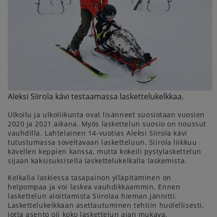
Aleksi Siirola kävi testaamassa laskettelukelkkaa.
Ulkoilu ja ulkoliikunta ovat lisänneet suosiotaan vuosien
2020 ja 2021 aikana. Myös laskettelun suosio on noussut
vauhdilla. Lahtelainen 14-vuotias Aleksi Siirola kävi
tutustumassa soveltavaan lasketteluun. Siirola liikkuu
kävellen keppien kanssa, mutta kokeili pystylaskettelun
sijaan kaksisuksisella laskettelukelkalla laskemista.
Kelkalla laskiessa tasapainon ylläpitäminen on
helpompaa ja voi laskea vauhdikkaammin. Ennen
laskettelun aloittamista Siirolaa hieman jännitti.
Laskettelukelkkaan asettautuminen tehtiin huolellisesti,
jotta asento oli koko laskettelun ajan mukava.