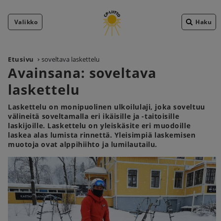
Valikko
Haku
Etusivu
soveltava laskettelu
Avainsana:
soveltava
laskettelu
Laskettelu on monipuolinen ulkoilulaji, joka soveltuu
välineitä soveltamalla eri ikäisille ja -taitoisille
laskijoille. Laskettelu on yleiskäsite eri muodoille
laskea alas lumista rinnettä. Yleisimpiä laskemisen
muotoja ovat alppihiihto ja lumilautailu.