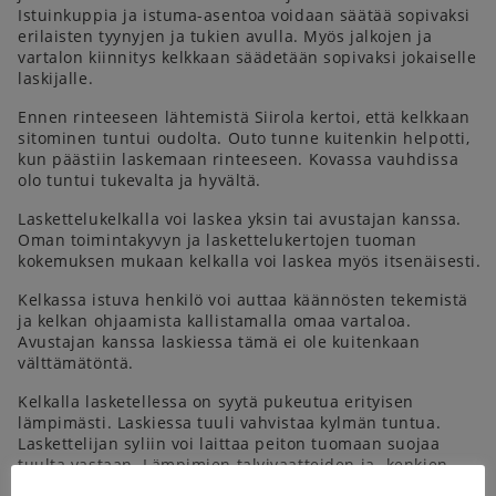
Istuinkuppia ja istuma-asentoa voidaan säätää sopivaksi
erilaisten tyynyjen ja tukien avulla. Myös jalkojen ja
vartalon kiinnitys kelkkaan säädetään sopivaksi jokaiselle
laskijalle.
Ennen rinteeseen lähtemistä Siirola kertoi, että kelkkaan
sitominen tuntui oudolta. Outo tunne kuitenkin helpotti,
kun päästiin laskemaan rinteeseen. Kovassa vauhdissa
olo tuntui tukevalta ja hyvältä.
Laskettelukelkalla voi laskea yksin tai avustajan kanssa.
Oman toimintakyvyn ja laskettelukertojen tuoman
kokemuksen mukaan kelkalla voi laskea myös itsenäisesti.
Kelkassa istuva henkilö voi auttaa käännösten tekemistä
ja kelkan ohjaamista kallistamalla omaa vartaloa.
Avustajan kanssa laskiessa tämä ei ole kuitenkaan
välttämätöntä.
Kelkalla lasketellessa on syytä pukeutua erityisen
lämpimästi. Laskiessa tuuli vahvistaa kylmän tuntua.
Laskettelijan syliin voi laittaa peiton tuomaan suojaa
tuulta vastaan. Lämpimien talvivaatteiden ja -kenkien
lisäksi muita erityisiä varusteita ei tarvita. Usein