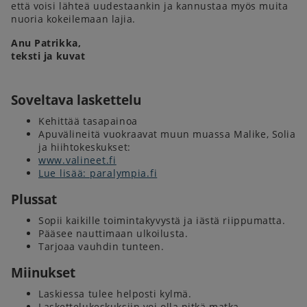
että voisi lähteä uudestaankin ja kannustaa myös muita
nuoria kokeilemaan lajia.
Anu Patrikka,
teksti ja kuvat
Soveltava laskettelu
Kehittää tasapainoa
Apuvälineitä vuokraavat muun muassa Malike, Solia
ja hiihtokeskukset:
www.valineet.fi
Lue lisää: paralympia.fi
Plussat
Sopii kaikille toimintakyvystä ja iästä riippumatta.
Pääsee nauttimaan ulkoilusta.
Tarjoaa vauhdin tunteen.
Miinukset
Laskiessa tulee helposti kylmä.
Laskettelukeskuksiin voi olla pitkä matka.