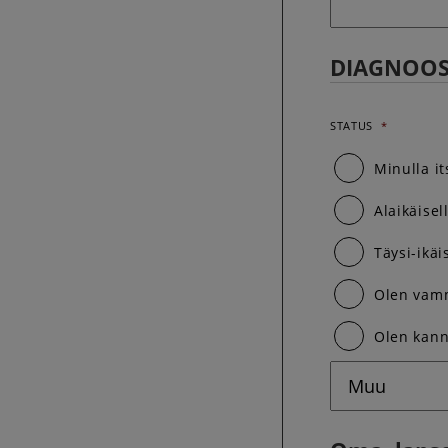
DIAGNOOS
STATUS
*
Minulla i
Alaikäise
Täysi-ikä
Olen vamm
Olen kann