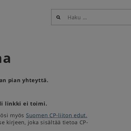
Haku:
aa
n pian yhteyttä.
 linkki ei toimi.
töösi myös
Suomen CP-liiton edut.
 kirjeen, joka sisältää tietoa CP-