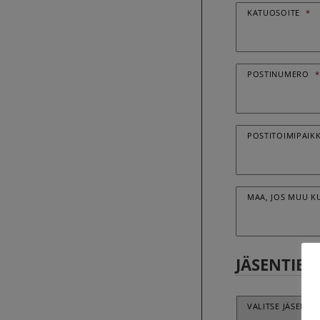
KATUOSOITE
*
POSTINUMERO
*
POSTITOIMIPAIK
MAA, JOS MUU K
JÄSENTIED
VALITSE JÄSENYH