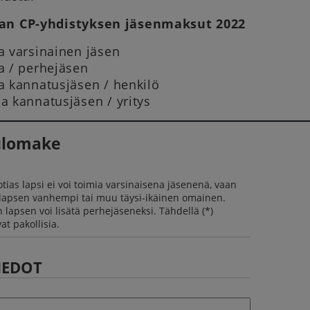
an CP-yhdistyksen jäsenmaksut 2022
a varsinainen jäsen
a / perhejäsen
a kannatusjäsen / henkilö
a kannatusjäsen / yritys
ulomake
tias lapsi ei voi toimia varsinaisena jäsenenä, vaan
 lapsen vanhempi tai muu täysi-ikäinen omainen.
 lapsen voi lisätä perhejäseneksi. Tähdellä (*)
at pakollisia.
IEDOT