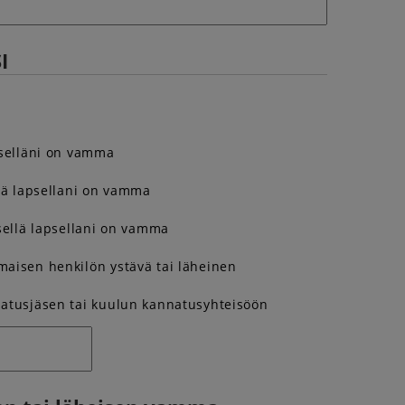
I
tselläni on vamma
llä lapsellani on vamma
isellä lapsellani on vamma
aisen henkilön ystävä tai läheinen
atusjäsen tai kuulun kannatusyhteisöön