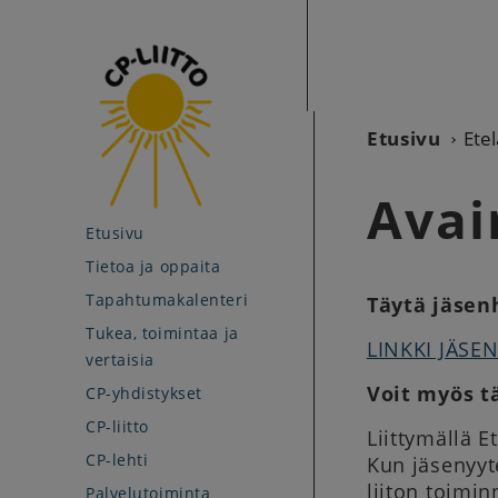
Etusivu
Ete
Avai
Etusivu
Tietoa ja oppaita
Tapahtumakalenteri
Täytä jäse
Tukea, toimintaa ja
LINKKI JÄS
vertaisia
Voit myös t
CP-yhdistykset
CP-liitto
Liittymällä 
CP-lehti
Kun jäsenyyte
liiton toimin
Palvelutoiminta