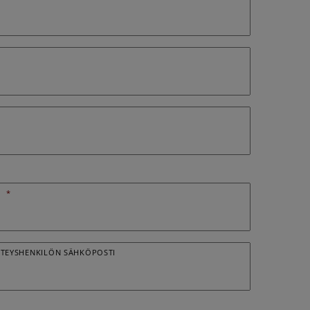
O
*
HTEYSHENKILÖN SÄHKÖPOSTI