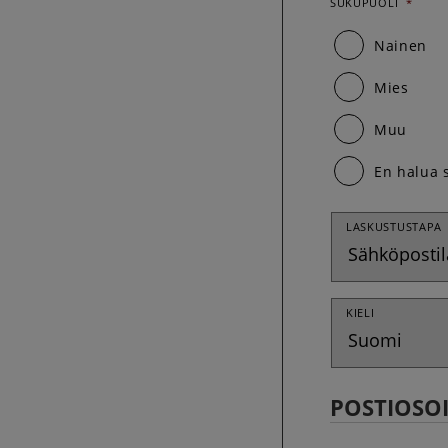
SUKUPUOLI
*
Nainen
Mies
Muu
En halua 
LASKUSTUSTAPA
KIELI
POSTIOSOI