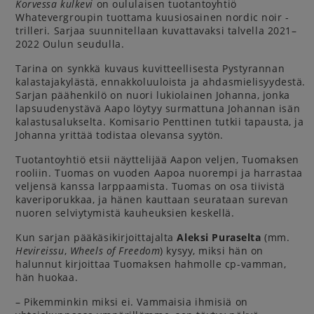
Korvessa kulkevi
on oululaisen tuotantoyhtiö
Whatevergroupin tuottama kuusiosainen nordic noir -
trilleri. Sarjaa suunnitellaan kuvattavaksi talvella 2021–
2022 Oulun seudulla.
Tarina on synkkä kuvaus kuvitteellisesta Pystyrannan
kalastajakylästä, ennakkoluuloista ja ahdasmielisyydestä.
Sarjan päähenkilö on nuori lukiolainen Johanna, jonka
lapsuudenystävä Aapo löytyy surmattuna Johannan isän
kalastusalukselta. Komisario Penttinen tutkii tapausta, ja
Johanna yrittää todistaa olevansa syytön.
Tuotantoyhtiö etsii näyttelijää Aapon veljen, Tuomaksen
rooliin. Tuomas on vuoden Aapoa nuorempi ja harrastaa
veljensä kanssa larppaamista. Tuomas on osa tiivistä
kaveriporukkaa, ja hänen kauttaan seurataan surevan
nuoren selviytymistä kauheuksien keskellä.
Kun sarjan pääkäsikirjoittajalta
Aleksi Puraselta
(mm.
Hevireissu
,
Wheels of Freedom
) kysyy, miksi hän on
halunnut kirjoittaa Tuomaksen hahmolle cp-vamman,
hän huokaa.
– Pikemminkin miksi ei. Vammaisia ihmisiä on