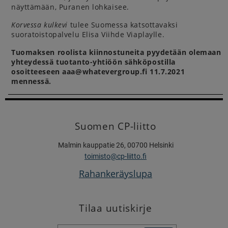
näyttämään, Puranen lohkaisee.
Korvessa kulkevi
tulee Suomessa katsottavaksi
suoratoistopalvelu Elisa Viihde Viaplaylle.
Tuomaksen roolista kiinnostuneita pyydetään olemaan
yhteydessä tuotanto-yhtiöön sähköpostilla
osoitteeseen
aaa@whatevergroup.fi 11.7.2021
mennessä.
Suomen CP-liitto
Malmin kauppatie 26, 00700 Helsinki
toimisto@cp-liitto.fi
Rahankeräyslupa
Tilaa uutiskirje