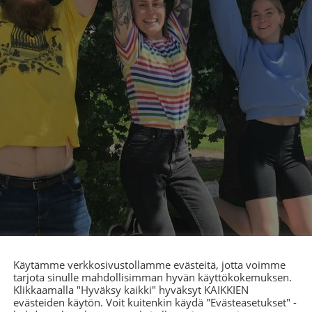
öitä kesältä 2023.
Käytämme verkkosivustollamme evästeitä, jotta voimme
tarjota sinulle mahdollisimman hyvän käyttökokemuksen.
 jälleen kesällä 2024 STEA:n rahoittamia sosiaal
Klikkaamalla "Hyväksy kaikki" hyväksyt KAIKKIEN
 joilla on cp-vamma, mmc tai hydrokefalia. Tarke
evästeiden käytön. Voit kuitenkin käydä "Evästeasetukset" -