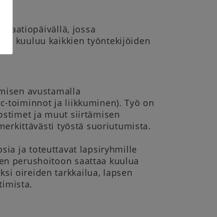
ntaatiopäivällä, jossa
en kuuluu kaikkien työntekijöiden
umisen avustamalla
-toiminnot ja liikkuminen). Työ on
ostimet ja muut siirtämisen
merkittävästi työstä suoriutumista.
sia ja toteuttavat lapsiryhmille
en perushoitoon saattaa kuulua
i oireiden tarkkailua, lapsen
timista.