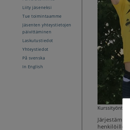
Liity jäseneksi
Tue toimintaamme
Jäsenten yhteystietojen
päivittäminen
Laskutustiedot
Yhteystiedot
På svenska
In English
Kurssityöntekij
Järjestämme
henkilöille,