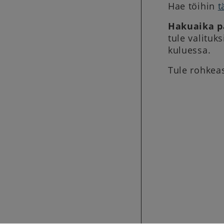
Hae töihin
t
Hakuaika p
tule valituk
kuluessa.
Tule rohkea