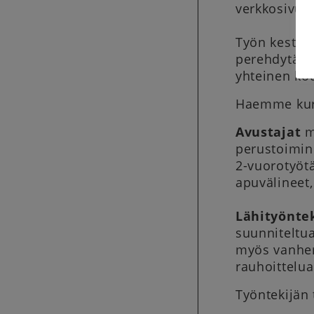
verkkosivu
Työn kesto o
perehdytämm
yhteinen kou
Haemme kurss
Avustajat
m
perustoimin
2-vuorotyöt
apuvälineet,
Lähityöntek
suunniteltu
myös vanhem
rauhoittelua
Työntekijän 