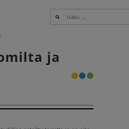
Haku:
t
omilta ja