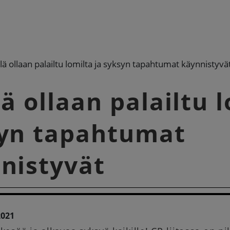
lä ollaan palailtu lomilta ja syksyn tapahtumat käynnistyvä
ä ollaan palailtu l
yn tapahtumat
nistyvät
2021