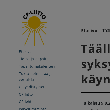
Etusivu
Tääl
Tääll
Etusivu
syks
Tietoa ja oppaita
Tapahtumakalenteri
Tukea, toimintaa ja
käyn
vertaisia
CP-yhdistykset
CP-liitto
CP-lehti
Julkaistu 9.8.
Palvelutoiminta