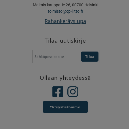
Malmin kauppatie 26, 00700 Helsinki
toimisto@cp-liitto.fi
Rahankeräyslupa
Tilaa uutiskirje
Ollaan yhteydessä
Yhteystietomme