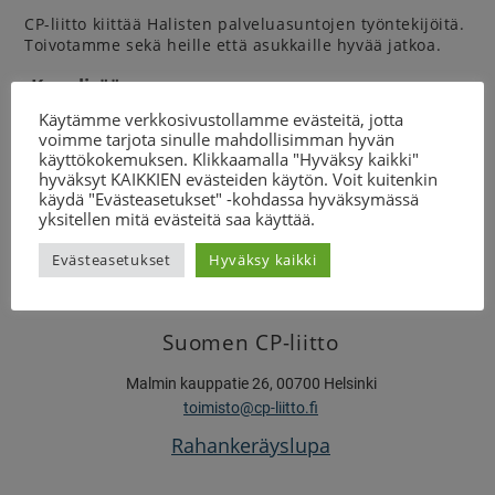
CP-liitto kiittää Halisten palveluasuntojen työntekijöitä.
Toivotamme sekä heille että asukkaille hyvää jatkoa.
Kysy lisää
Käytämme verkkosivustollamme evästeitä, jotta
toiminnanjohtaja
voimme tarjota sinulle mahdollisimman hyvän
Juha Lappalainen
käyttökokemuksen. Klikkaamalla "Hyväksy kaikki"
0440 199 687
hyväksyt KAIKKIEN evästeiden käytön. Voit kuitenkin
juha.lappalainen@cp-liitto.fi
käydä "Evästeasetukset" -kohdassa hyväksymässä
yksitellen mitä evästeitä saa käyttää.
Evästeasetukset
Hyväksy kaikki
Suomen CP-liitto
Malmin kauppatie 26, 00700 Helsinki
toimisto@cp-liitto.fi
Rahankeräyslupa