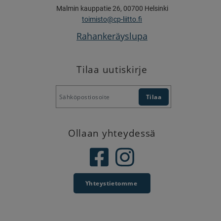
Malmin kauppatie 26, 00700 Helsinki
toimisto@cp-liitto.fi
Rahankeräyslupa
Tilaa uutiskirje
Ollaan yhteydessä
Yhteystietomme