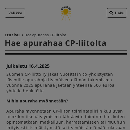
Valikko
Haku
Etusivu
Hae apurahaa CP-liitolta
Hae apurahaa CP-liitolta
Julkaistu 16.4.2025
Suomen CP-liitto ry jakaa vuosittain cp-yhdistysten
jäsenille apurahoja itsenäisen elämän tukemiseen.
Vuonna 2025 apurahaa jaetaan yhteensä 500 euroa
yhdelle henkilölle.
Mihin apuraha myönnetään?
Apuraha myönnetään CP-liiton toimintapiiriin kuuluvan
henkilön itsenäistymiseen tähtääviin toimintoihin, kuten
opintomatkaan, matkailuun, harrastamiseen tai muuhun
erityisesti itsenäistymistä tai itsenäistä elämää tukevaan