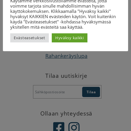
Käytämme verkkosivustollamme evästeitä, jotta
Youtube-kanavalla
.
voimme tarjota sinulle mahdollisimman hyvän
käyttökokemuksen. Klikkaamalla "Hyväksy kaikki"
hyväksyt KAIKKIEN evästeiden käytön. Voit kuitenkin
käydä "Evästeasetukset" -kohdassa hyväksymässä
yksitellen mitä evästeitä saa käyttää.
Suomen CP-liitto
Evästeasetukset
Hyväksy kaikki
Malmin kauppatie 26, 00700 Helsinki
toimisto@cp-liitto.fi
Rahankeräyslupa
Tilaa uutiskirje
Ollaan yhteydessä