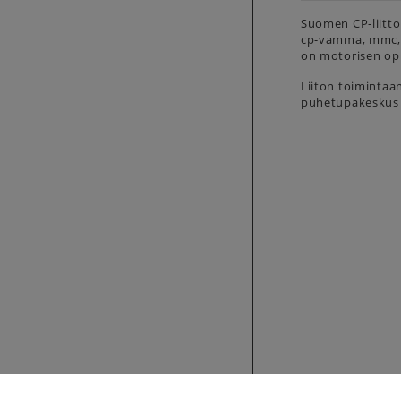
Suomen CP-liitto
cp-vamma, mmc, 
on motorisen opp
Liiton toimintaa
puhetupakeskus j