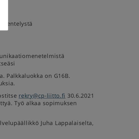
skentelystä
munikaatiomenetelmistä
tseäsi
a. Palkkaluokka on G16B.
uksia.
ostitse
rekry@cp-liitto.fi
30.6.2021
yttyä. Työ alkaa sopimuksen
lvelupäällikkö Juha Lappalaiselta,