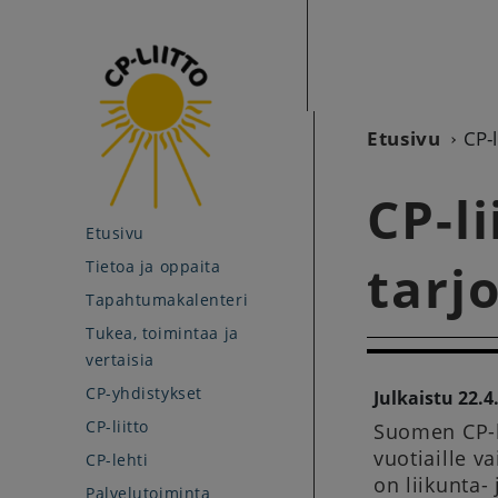
Etusivu
CP-l
CP-l
Etusivu
tarjo
Tietoa ja oppaita
Tapahtumakalenteri
Tukea, toimintaa ja
vertaisia
CP-yhdistykset
Julkaistu 22.4
CP-liitto
Suomen CP-l
vuotiaille v
CP-lehti
on liikunta
Palvelutoiminta