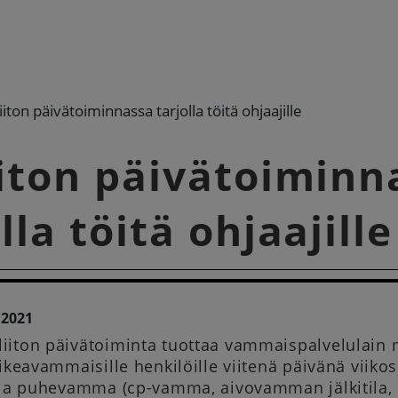
iiton päivätoiminnassa tarjolla töitä ohjaajille
iiton päivätoiminn
lla töitä ohjaajille
.2021
iiton päivätoiminta tuottaa vammaispalvelulain 
aikeavammaisille henkilöille viitenä päivänä viiko
- ja puhevamma (cp-vamma, aivovamman jälkitila, 