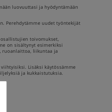
mään luovuuttasi ja hyödyntämään
yn. Perehdytämme uudet työntekijät
osallistujien toivomukset,
e on sisältynyt esimerkiksi
ruoanlaittoa, liikuntaa ja
 viihtyisiksi. Lisäksi käytössämme
ljelyksiä ja kukkaistutuksia.