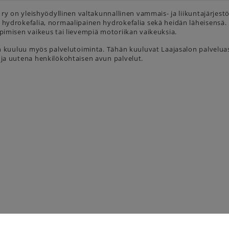
 ry on yleishyödyllinen valtakunnallinen vammais- ja liikuntajärjes
hydrokefalia, normaalipainen hydrokefalia sekä heidän läheisensä
imisen vaikeus tai lievempiä motoriikan vaikeuksia.
n kuuluu myös palvelutoiminta. Tähän kuuluvat Laajasalon palvelua
a uutena henkilökohtaisen avun palvelut.