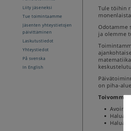
Liity jäseneksi
Tule töihin
monenlaista 
Tue toimintaamme
Jäsenten yhteystietojen
Odotamme si
päivittäminen
ja olemme t
Laskutustiedot
Toimintamme 
Yhteystiedot
ajankohtais
På svenska
matematiikan
keskustelutu
In English
Päivätoiminn
on piha-alue
Toivomme 
Avointa 
Halua t
Halua o