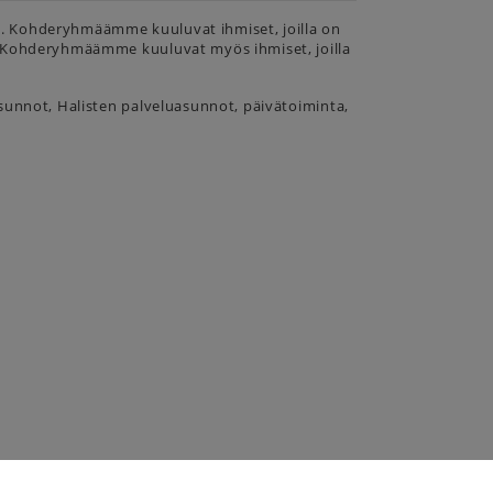
tö. Kohderyhmäämme kuuluvat ihmiset, joilla on
. Kohderyhmäämme kuuluvat myös ihmiset, joilla
sunnot, Halisten palveluasunnot, päivätoiminta,