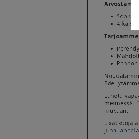
Arvostamme
Sopivaa
Aikaise
Tarjoamme
Perehdy
Mahdoll
Rennon 
Noudatamme 
Edellytämme 
Lähetä vapa
mennessä. T
mukaan.
Lisätietoja 
juha.lappala