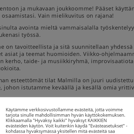
 rentoon ja mukavaan joukkoomme! Pääset käyttä
osaamistasi. Vain mielikuvitus on rajana!
nulta avointa mieltä vammaisalalla työskentely
ukenasi työssä.
on tavoitteellista ja sitä suunnitellaan yhdessä 
et asiat ja teemat huomioiden. Viikko-ohjelmaamm
 kerho, taide- ja musiikkiryhmä, improvisaatiota, 
okioita.
an esteettömät tilat Malmilla on juuri uudistettu
, johon istutamme keväällä ja kesällä omia yrittivi
ja arvostamme
Käytämme verkkosivustollamme evästeitä, jotta voimme
ja iloista asennetta
tarjota sinulle mahdollisimman hyvän käyttökokemuksen.
yöskennellä ihmisten kanssa
Klikkaamalla "Hyväksy kaikki" hyväksyt KAIKKIEN
ppia uusia asioita
evästeiden käytön. Voit kuitenkin käydä "Evästeasetukset" -
kohdassa hyväksymässä yksitellen mitä evästeitä saa