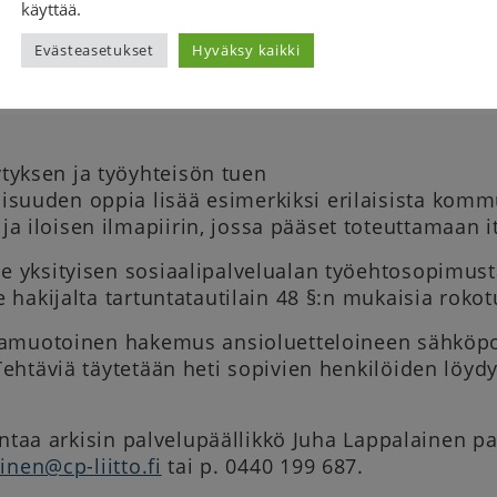
käyttää.
 lisäksi
Evästeasetukset
Hyväksy kaikki
 koulutusta
mpaa kokemusta vammaisten ihmisten kanssa työ
tyksen ja työyhteisön tuen
isuuden oppia lisää esimerkiksi erilaisista kom
ja iloisen ilmapiirin, jossa pääset toteuttamaan i
yksityisen sosiaalipalvelualan työehtosopimust
hakijalta tartuntatautilain 48 §:n mukaisia rokot
amuotoinen hakemus ansioluetteloineen sähköp
ehtäviä täytetään heti sopivien henkilöiden löyd
antaa arkisin palvelupäällikkö Juha Lappalainen pa
inen@cp-liitto.fi
tai p. 0440 199 687.