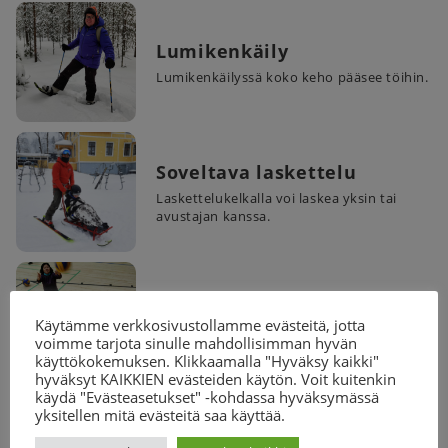
Lumikenkäily
Lumikenkäilyssä koko keho pääsee töihin.
Soveltava laskettelu
Laskettelukelkalla voi laskea yksin tai
avustajan kanssa.
Istumalentopallo
Käytämme verkkosivustollamme evästeitä, jotta
Istumalentopallo on sovellettu muoto
voimme tarjota sinulle mahdollisimman hyvän
tavallisesta lentopallosta
käyttökokemuksen. Klikkaamalla "Hyväksy kaikki"
hyväksyt KAIKKIEN evästeiden käytön. Voit kuitenkin
käydä "Evästeasetukset" -kohdassa hyväksymässä
yksitellen mitä evästeitä saa käyttää.
Jousiammunta