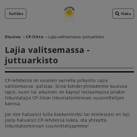
Valikko
Haku
Etusivu
CP-liitto
Lajia valitsemassa -juttuarkisto
Lajia valitsemassa -
juttuarkisto
CP-lehdessä on vuosien varrella julkaistu Lajia
valitsemassa -palstaa. Siinä kohderyhmäämme kuuluva
lapsi, nuori tai aikuinen on käynyt testaamassa jotakin
liikuntalajia CP-liiton liikuntatoiminnan suunnittelijan
kanssa.
Jos itse haluaisit tulla koekaniiniksi tai mielessäsi on laji,
josta haluaisit CP-lehdessä lukea, ota yhteyttä
liikuntatoiminnan suunnittelijaamme!