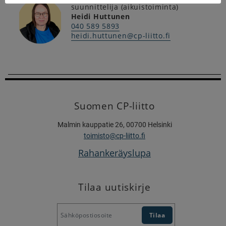
suunnittelija (aikuistoiminta)
Heidi Huttunen
040 589 5893
heidi.huttunen@cp-liitto.fi
Suomen CP-liitto
Malmin kauppatie 26, 00700 Helsinki
toimisto@cp-liitto.fi
Rahankeräyslupa
Tilaa uutiskirje