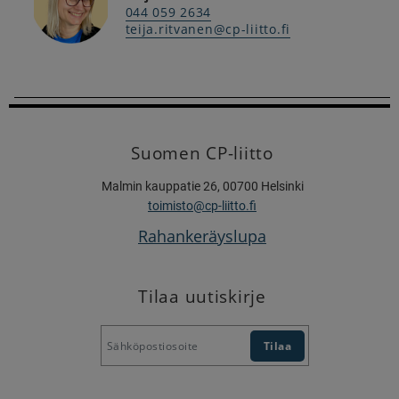
044 059 2634
teija.ritvanen@cp-liitto.fi
Suomen CP-liitto
Malmin kauppatie 26, 00700 Helsinki
toimisto@cp-liitto.fi
Rahankeräyslupa
Tilaa uutiskirje