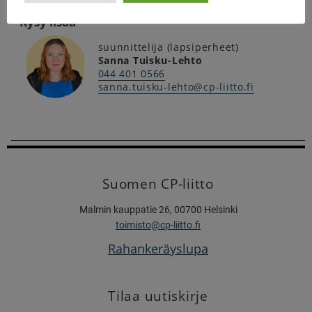
Kysy lisää
suunnittelija (lapsiperheet)
Sanna Tuisku-Lehto
044 401 0566
sanna.tuisku-lehto@cp-liitto.fi
Suomen CP-liitto
Malmin kauppatie 26, 00700 Helsinki
toimisto@cp-liitto.fi
Rahankeräyslupa
Tilaa uutiskirje