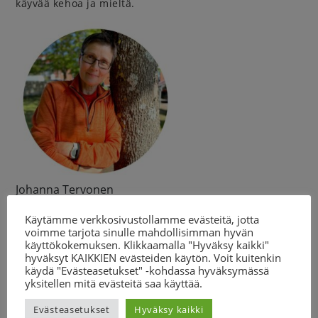
käyvää kehoa ja mieltä.
Johanna Tervonen
Valmistaudu työpajaan varaamalla rauhallinen tila ja
Käytämme verkkosivustollamme evästeitä, jotta
mukaan lapsi, jolle voit tehdä harjoituksen tai kumppani/
voimme tarjota sinulle mahdollisimman hyvän
läheinen, joka tekee harjoituksen sinulle.
käyttökokemuksen. Klikkaamalla "Hyväksy kaikki"
hyväksyt KAIKKIEN evästeiden käytön. Voit kuitenkin
Työpajan ohjaa psykofyysinen fysioterapeutti Johanna
käydä "Evästeasetukset" -kohdassa hyväksymässä
Tervonen. Ilmoittautuneet saavat työpajan jälkeen
yksitellen mitä evästeitä saa käyttää.
kirjalliset ohjeet ja nauhoitteen työpajan harjoitteesta.
Evästeasetukset
Hyväksy kaikki
Ilmoittaudu
tästä.