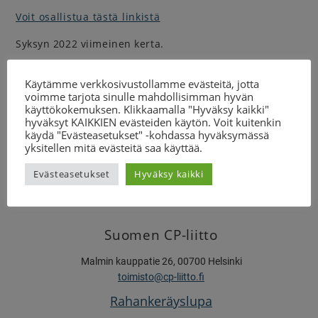
Voit osallistua tästä linkistä
Syksyn 2022 viimeinen kerta.
Kysy lisää
Käytämme verkkosivustollamme evästeitä, jotta
suunnittelija (yhdistykset)
voimme tarjota sinulle mahdollisimman hyvän
käyttökokemuksen. Klikkaamalla "Hyväksy kaikki"
Teija Ritvanen
hyväksyt KAIKKIEN evästeiden käytön. Voit kuitenkin
044 059 2634
käydä "Evästeasetukset" -kohdassa hyväksymässä
teija.ritvanen@cp-liitto.fi
yksitellen mitä evästeitä saa käyttää.
Evästeasetukset
Hyväksy kaikki
Suomen CP-liitto
Malmin kauppatie 26, 00700 Helsinki
toimisto@cp-liitto.fi
Rahankeräyslupa