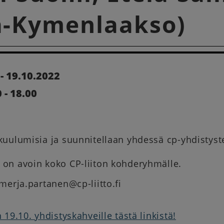
ä-Kymenlaakso)
- 19.10.2022
 - 18.00
kuulumisia ja suunnitellaan yhdessä cp-yhdistys
on avoin koko CP-liiton kohderyhmälle.
merja.partanen@cp-liitto.fi
 19.10. yhdistyskahveille tästä linkistä!