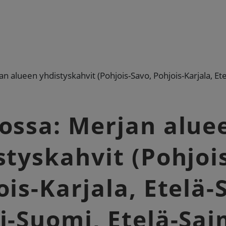
n alueen yhdistyskahvit (Pohjois-Savo, Pohjois-Karjala, Ete
ossa: Merjan alue
styskahvit (Pohjoi
ois-Karjala, Etelä-
i-Suomi, Etelä-Sai