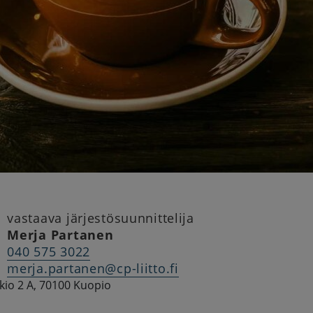
vastaava järjestösuunnittelija
Merja Partanen
040 575 3022
merja.partanen@cp-liitto.fi
io 2 A, 70100 Kuopio