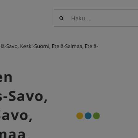
Haku:
lä-Savo, Keski-Suomi, Etelä-Saimaa, Etelä-
en
s-Savo,
Savo,
maa,