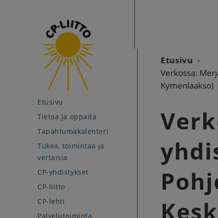
Etusivu
Verkossa: Merja
Kymenlaakso)
Etusivu
Verk
Tietoa ja oppaita
Tapahtumakalenteri
yhdi
Tukea, toimintaa ja
vertaisia
Pohj
CP-yhdistykset
CP-liitto
Kesk
CP-lehti
Palvelutoiminta