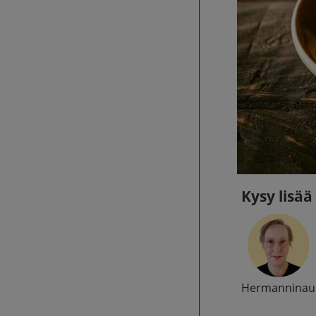
Kysy lisää
Hermanninauk