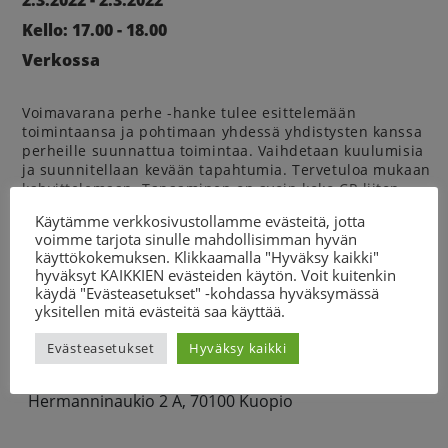
2.3.2022 - 2.3.2022
Kello: 17.00 - 18.00
Verkossa
Voimavarana perhe -hanke tulee esittelemään
toimintaansa ja pohtimaan yhdessä yhdistysten kanssa
perheille suunnattua toimintaa. Vaihdetaan kuulumisia
ja suunnitellaan kevään tapahtumia. Tervetuloa mukaan
kahvittelemaan. Tapaaminen on avoin koko CP-liiton
kohderyhmälle.
Käytämme verkkosivustollamme evästeitä, jotta
voimme tarjota sinulle mahdollisimman hyvän
Tästä linkistä pääset mukaan
käyttökokemuksen. Klikkaamalla "Hyväksy kaikki"
hyväksyt KAIKKIEN evästeiden käytön. Voit kuitenkin
Kysy lisää
käydä "Evästeasetukset" -kohdassa hyväksymässä
yksitellen mitä evästeitä saa käyttää.
vastaava järjestösuunnittelija
Merja Partanen
Evästeasetukset
Hyväksy kaikki
040 575 3022
merja.partanen@cp-liitto.fi
Hermanninaukio 2 A, 70100 Kuopio