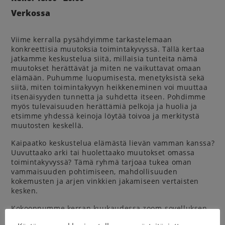
Verkossa
Viime kerralla pysähdyimme tarkastelemaan
konkreettisia muutoksia toimintakyvyssä. Tällä kertaa
jatkamme keskustelua siitä, millaisia tunteita nämä
muutokset herättävät ja miten ne vaikuttavat omaan
elämään. Puhumme luopumisesta, menetyksistä sekä
siitä, miten toimintakyvyn heikkeneminen voi muuttaa
itsenäisyyden tunnetta ja suhdetta itseen. Pohdimme
myös tulevaisuuden herättämiä pelkoja ja huolia ja
etsimme yhdessä keinoja löytää toivoa ja merkitystä
muutosten keskellä.
Kaipaatko keskustelua elämästä lievän vamman kanssa?
Uuvuttaako arki tai huolettaako muutokset omassa
toimintakyvyssä? Tämä ryhmä tarjoaa tukea oman
vammaisuuden pohtimiseen, mahdollisuuden
kokemusten ja arjen vinkkien jakamiseen vertaisten
kesken.
Kokoonnumme kerran kuukaudessa zoom-sovelluksen
välityksellä jakamaan ajatuksia. Ilmoittautumista ei