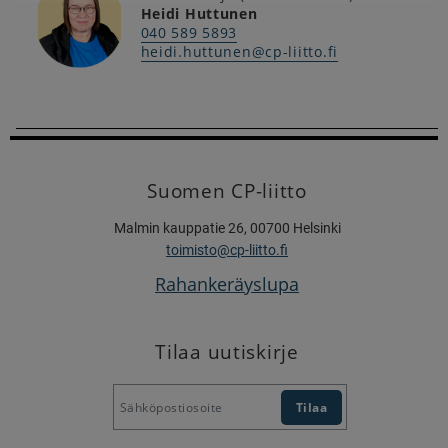
Heidi Huttunen
040 589 5893
heidi.huttunen@cp-liitto.fi
Suomen CP-liitto
Malmin kauppatie 26, 00700 Helsinki
toimisto@cp-liitto.fi
Rahankeräyslupa
Tilaa uutiskirje