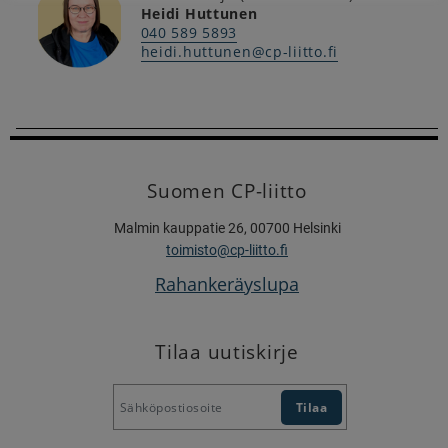
Heidi Huttunen
040 589 5893
heidi.huttunen@cp-liitto.fi
Suomen CP-liitto
Malmin kauppatie 26, 00700 Helsinki
toimisto@cp-liitto.fi
Rahankeräyslupa
Tilaa uutiskirje