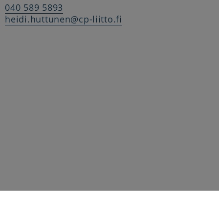
040 589 5893
heidi.huttunen@cp-liitto.fi