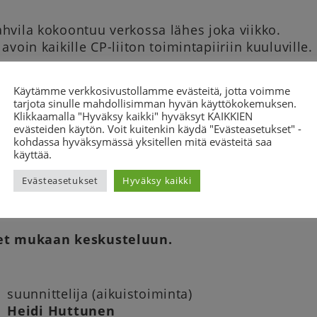
hvila kokoontuu verkossa lähes joka viikko.
avoin kaikille CP-liiton toimintapiiriin kuuluville.
 jutellaan ja vaihdetaan kuulumisia rennosti. Voi
Käytämme verkkosivustollamme evästeitä, jotta voimme
uiden ajatuksia. Voit myös ehdottaa keskustelun 
tarjota sinulle mahdollisimman hyvän käyttökokemuksen.
nalta sovittu yhteinen teema.
Klikkaamalla "Hyväksy kaikki" hyväksyt KAIKKIEN
evästeiden käytön. Voit kuitenkin käydä "Evästeasetukset" -
vila on Zoomissa. Jos Zoom ei ole sinulle tuttu 
kohdassa hyväksymässä yksitellen mitä evästeitä saa
, voit ottaa yhteyttä CP-liiton suunnittelija Heidii
käyttää.
Evästeasetukset
Hyväksy kaikki
ukaan silloin kun sinulle sopii. Voit olla mukana k
 kahvin kanssa tai ilman.
t mukaan keskusteluun.
suunnittelija (aikuistoiminta)
Heidi Huttunen