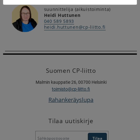
suunnittelija (aikuistoiminta)
Heidi Huttunen
040 589 5893
heidi.huttunen@cp-liitto.fi
Suomen CP-liitto
Malmin kauppatie 26, 00700 Helsinki
toimisto@cp-liitto.fi
Rahankeräyslupa
Tilaa uutiskirje