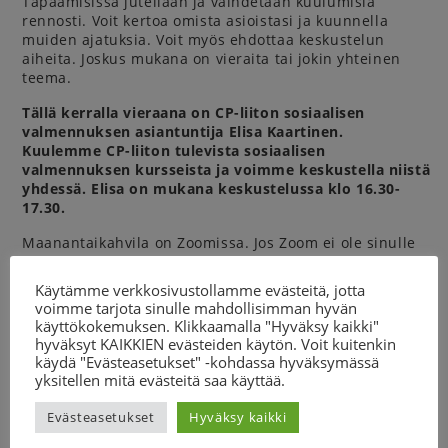
Tapaamisissa jutellaan ja vaihdetaan kuulumisia
rennosti. Voit kertoa omista asioistasi ja kuunnella
muiden ajatuksia. Voit myös ehdottaa keskustelun
aiheita. Joskus mukana on vieraita tai jokin yhteinen
teema.
Tällä kerralla vieraana on CP-liiton sosiaalisen
valmennuksen asiantuntija Elisa Kaartinen.
Kuulemme CP-liiton tulevista sosiaalisen
valmennuksen kursseista ja voimme keskustella niistä
yhdessä. Elisa on mukana keskustelussa klo 16.30-
17.30.
Maanantaikahvila on Zoomissa. Jos Zoom ei ole sinulle
tuttu tai tarvitset apua mukaan liittymisessä, voit ottaa
yhteyttä CP-liiton suunnittelija Heidiin.
Käytämme verkkosivustollamme evästeitä, jotta
voimme tarjota sinulle mahdollisimman hyvän
Voit tulla mukaan silloin kun sinulle sopii. Voit olla
käyttökokemuksen. Klikkaamalla "Hyväksy kaikki"
mukana koko ajan tai vain hetken.
hyväksyt KAIKKIEN evästeiden käytön. Voit kuitenkin
käydä "Evästeasetukset" -kohdassa hyväksymässä
Tervetuloa mukaan – kahvin kanssa tai ilman.
yksitellen mitä evästeitä saa käyttää.
TÄSTÄ
pääset mukaan keskusteluun.
Evästeasetukset
Hyväksy kaikki
Kysy lisää