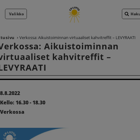
Valikko
Hak
Etusivu
Verkossa: Aikuistoiminnan virtuaaliset kahvitreffit – LEVYRAATI
Verkossa: Aikuistoiminnan
virtuaaliset kahvitreffit –
LEVYRAATI
8.8.2022
Kello: 16.30 - 18.30
Verkossa