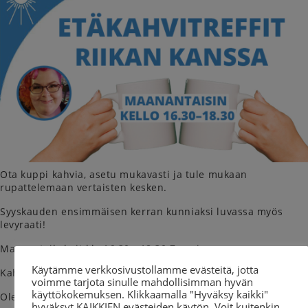
Ota kuppi kahvia, asetu mukavasti ja tule mukaan
rupattelemaan vertaisten kesken.
Syyskauden ensimmäisen kerran kunniaksi luvassa myös
levyraati!
Maanantaikahvit klo 16:30 - 18:30 Zoomissa.
Käytämme verkkosivustollamme evästeitä, jotta
Kahvila on maksuton, eikä siihen tarvitse erikseen ilmoittautu
voimme tarjota sinulle mahdollisimman hyvän
käyttökokemuksen. Klikkaamalla "Hyväksy kaikki"
Olet lämpimästi tervetullut mukaan!!
hyväksyt KAIKKIEN evästeiden käytön. Voit kuitenkin