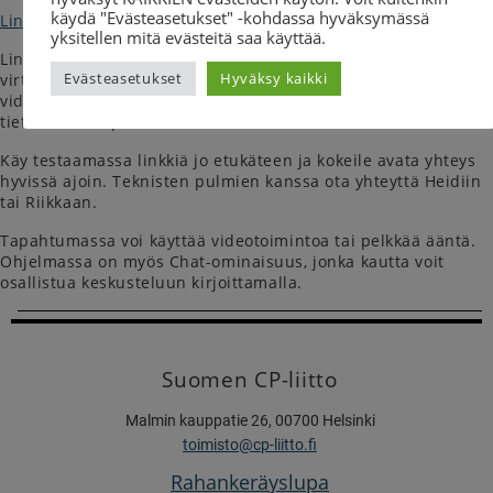
käydä "Evästeasetukset" -kohdassa hyväksymässä
Linkki keskusteluun
yksitellen mitä evästeitä saa käyttää.
Linkkiä klikkaamalla pääset liittymään mukaan
Evästeasetukset
Hyväksy kaikki
virtuaalikahvilaan. Tapahtuma toteutetaan Zoom -
videosovelluksen kautta. Zoomia on helppo käyttää
tietokoneella, puhelimella tai tabletilla.
Käy testaamassa linkkiä jo etukäteen ja kokeile avata yhteys
hyvissä ajoin. Teknisten pulmien kanssa ota yhteyttä Heidiin
tai Riikkaan.
Tapahtumassa voi käyttää videotoimintoa tai pelkkää ääntä.
Ohjelmassa on myös Chat-ominaisuus, jonka kautta voit
osallistua keskusteluun kirjoittamalla.
Suomen CP-liitto
Malmin kauppatie 26, 00700 Helsinki
toimisto@cp-liitto.fi
Rahankeräyslupa