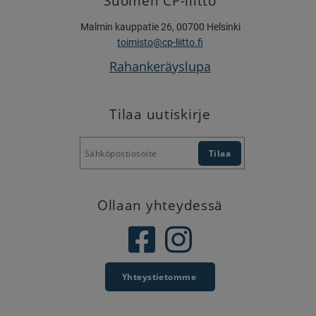
Suomen CP-liitto
Malmin kauppatie 26, 00700 Helsinki
toimisto@cp-liitto.fi
Rahankeräyslupa
Tilaa uutiskirje
Ollaan yhteydessä
Yhteystietomme