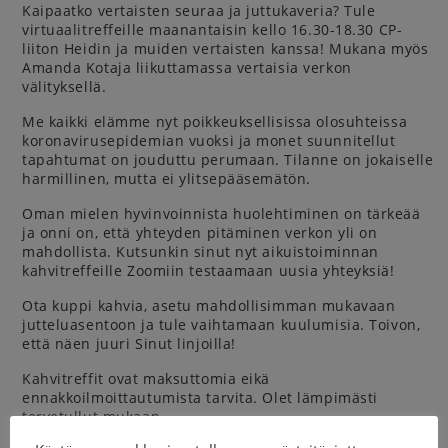
Kaipaatko vertaisten seuraa ja juttukaveria? Tule
virtuaalitreffeille maanantaisin kello 16.30-18.30 CP-
liiton Heidin ja muiden vertaisten kanssa! Mukana myös
Amanda Kotaja liikuttamassa vertaisia verkon
välityksellä.
Me kaikki elämme nyt poikkeuksellisissa olosuhteissa
koronavirusepidemian vuoksi ja monet suunnitellut
tapahtumat on jouduttu perumaan. Tilanne on jokaiselle
harmillinen, mutta ei ylitsepääsemätön.
Oman mielen hyvinvoinnista huolehtiminen on tärkeää
ja onni on, että yhteyden pitäminen verkon yli on
mahdollista. Kutsunkin sinut nyt aikuistoiminnan
kahvitreffeille Zoomiin testaamaan uusia yhteyksiä!
Ota kuppi kahvia, asetu mahdollisimman mukavaan
jutteluasentoon ja tule vaihtamaan kuulumisia. Toivon,
että näen juuri Sinut linjoilla!
Kahvitreffit ovat maksuttomia eikä
ennakkoilmoittautumista tarvita. Olet lämpimästi
tervetullut mukaan.