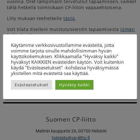
vuonna. Olet lämpimästi tervetullut tapaamiseen, vaikket
tällä hetkellä toimisikaan CP-liiton vapaaehtoisena.
Liity mukaan teehetkelle
tästä
.
Voit tilata itselleni muistutusviestin tapaamisesta
tämän
linkin kautta
.
Käytämme verkkosivustollamme evästeitä, jotta
Kysy lisää
voimme tarjota sinulle mahdollisimman hyvän
käyttökokemuksen. Klikkaamalla "Hyväksy kaikki"
suunnittelija (aikuistoiminta)
hyväksyt KAIKKIEN evästeiden käytön. Voit kuitenkin
Heidi Huttunen
käydä "Evästeasetukset" -kohdassa hyväksymässä
040 589 5893
yksitellen mitä evästeitä saa käyttää.
heidi.huttunen@cp-liitto.fi
Evästeasetukset
Hyväksy kaikki
Suomen CP-liitto
Malmin kauppatie 26, 00700 Helsinki
toimisto@cp-liitto.fi