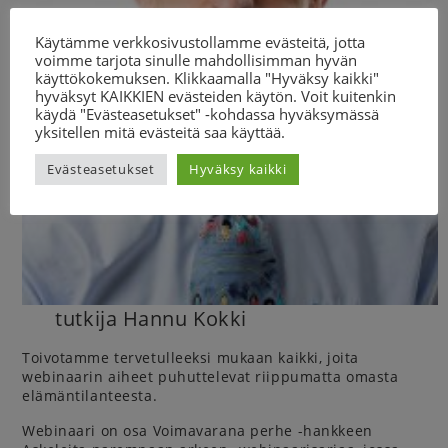
Käytämme verkkosivustollamme evästeitä, jotta
voimme tarjota sinulle mahdollisimman hyvän
käyttökokemuksen. Klikkaamalla "Hyväksy kaikki"
hyväksyt KAIKKIEN evästeiden käytön. Voit kuitenkin
käydä "Evästeasetukset" -kohdassa hyväksymässä
yksitellen mitä evästeitä saa käyttää.
Evästeasetukset
Hyväksy kaikki
tutkija Hannu Kokki
Toivotamme tervetulleeksi mukaan kaikki, joita
webinaarin aiheet puhuttelevat riippumatta omasta
elämäntilanteesta.
Webinaari on osa Voimavarana perhe -hankkeen