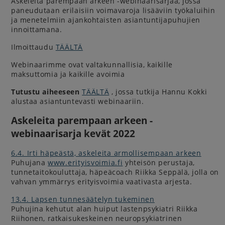
Askeleita parempaan arkeen -webinaarisarjaa, jossa
paneudutaan erilaisiin voimavaroja lisääviin työkaluihin
ja menetelmiin ajankohtaisten asiantuntijapuhujien
innoittamana.
Ilmoittaudu
TÄÄLTÄ
Webinaarimme ovat valtakunnallisia, kaikille
maksuttomia ja kaikille avoimia
Tutustu aiheeseen
TÄÄLTÄ
, jossa tutkija Hannu Kokki
alustaa asiantuntevasti webinaariin.
Askeleita parempaan arkeen -
webinaarisarja kevät 2022
6.4. Irti häpeästä, askeleita armollisempaan arkeen
Puhujana
www.erityisvoimia.fi
yhteisön perustaja,
tunnetaitokouluttaja, häpeäcoach Riikka Seppälä, jolla on
vahvan ymmärrys erityisvoimia vaativasta arjesta.
13.4. Lapsen tunnesäätelyn tukeminen
Puhujina kehutut alan huiput lastenpsykiatri Riikka
Riihonen, ratkaisukeskeinen neuropsykiatrinen