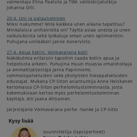
valmentaja Elina Paatsila ja TtM, väitöskirjatutkija
Johanna Olli.
20.4. Uni ja palautuminen
Miksi nukumme? Mitä kaikkea unen aikana tapahtuu?
Minkälaisia unihäiriöitä on? Täyttä asiaa unesta ja unen
vaikutuksista sekä työkaluja oman unen optimointiin.
Puhujana unilääkäri Janne Kanervisto.
27.4. Apua kotiin. Voimavarana koti!
Näkökulmia erilaisiin tapoihin saada kotiin apua ja
helpotusta arkeen. Puhujina muun muassa omaishoitaja
ja ammattijärjestäjä Jarna Papinniemi,
vammaispalveluiden sekä yksityisten hoivapalveluiden
edustajat. Mukana CP-liiton asiantuntija Anne Heiskanen
kertomassa CP-liiton perhelomitustoiminnasta, josta
kokemuksiaan kertoo myös perhelomitustoiminnan
käyttäjä, äiti Jaana Ahtiainen.
Järjestäjänä Voimavarana perhe -hanke ja CP-liitto
Kysy lisää
suunnittelija (lapsiperheet)