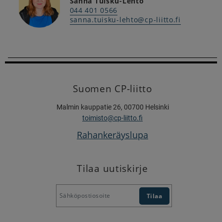
Sanna Tuisku-Lehto
044 401 0566
sanna.tuisku-lehto@cp-liitto.fi
Suomen CP-liitto
Malmin kauppatie 26, 00700 Helsinki
toimisto@cp-liitto.fi
Rahankeräyslupa
Tilaa uutiskirje