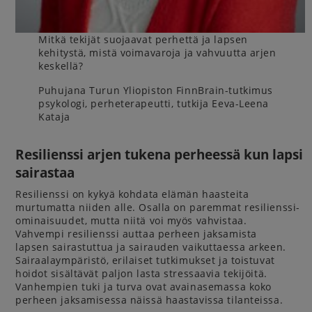
Mitkä tekijät suojaavat perhettä ja lapsen
kehitystä, mistä voimavaroja ja vahvuutta arjen
keskellä?
Puhujana Turun Yliopiston FinnBrain-tutkimus
psykologi, perheterapeutti, tutkija Eeva-Leena
Kataja
Resilienssi arjen tukena perheessä kun lapsi
sairastaa
Resilienssi on kykyä kohdata elämän haasteita
murtumatta niiden alle. Osalla on paremmat resilienssi-
ominaisuudet, mutta niitä voi myös vahvistaa.
Vahvempi resilienssi auttaa perheen jaksamista
lapsen sairastuttua ja sairauden vaikuttaessa arkeen.
Sairaalaympäristö, erilaiset tutkimukset ja toistuvat
hoidot sisältävät paljon lasta stressaavia tekijöitä.
Vanhempien tuki ja turva ovat avainasemassa koko
perheen jaksamisessa näissä haastavissa tilanteissa.