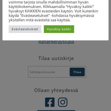
voimme tarjota sinulle mahdollisimman hyvän
käyttökokemuksen. Klikkaamalla "Hyväksy kaikki"
hyväksyt KAIKKIEN evästeiden käytön. Voit kuitenkin
käydä "Evästeasetukset" -kohdassa hyväksymässä
Suomen CP-liitto
yksitellen mitä evästeitä saa käyttää.
Malmin kauppatie 26, 00700 Helsinki
Evästeasetukset
Hyväksy kaikki
toimisto@cp-liitto.fi
Rahankeräyslupa
Tilaa uutiskirje
Ollaan yhteydessä