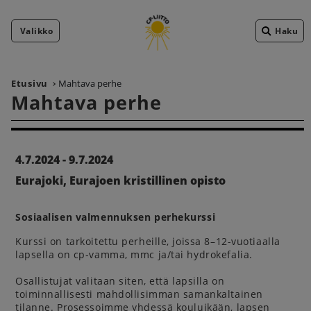
Valikko
Haku
Etusivu
Mahtava perhe
Mahtava perhe
4.7.2024 - 9.7.2024
Eurajoki, Eurajoen kristillinen opisto
Sosiaalisen valmennuksen perhekurssi
Kurssi on tarkoitettu perheille, joissa 8–12-vuotiaalla
lapsella on cp-vamma, mmc ja/tai hydrokefalia.
Osallistujat valitaan siten, että lapsilla on
toiminnallisesti mahdollisimman samankaltainen
tilanne. Prosessoimme yhdessä kouluikään, lapsen