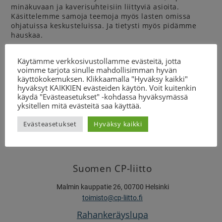
minäkuvaan ja kaverisuhteisiin liittyviä asioita.
Käsittelemme samoja teemoja myös lasten omissa
ohjatuissa keskusteluissa. Ja tietysti myös pidämme
hauskaa.
Tarkoituksena on saada uusia ideoita, voimia arjen
Käytämme verkkosivustollamme evästeitä, jotta
pyörteisiin ja elämänvaihetta tukevaa syvää vertaisuutta.
voimme tarjota sinulle mahdollisimman hyvän
käyttökokemuksen. Klikkaamalla "Hyväksy kaikki"
Lue lisää sosiaalisesta valmennuksesta
hyväksyt KAIKKIEN evästeiden käytön. Voit kuitenkin
käydä "Evästeasetukset" -kohdassa hyväksymässä
Hakuaika päättyy 15.4.2024.
yksitellen mitä evästeitä saa käyttää.
Linkki lisätietoihin ja hakulomakkeeseen avautuu
Evästeasetukset
Hyväksy kaikki
täältä
Suomen CP-liitto
Malmin kauppatie 26, 00700 Helsinki
toimisto@cp-liitto.fi
Rahankeräyslupa