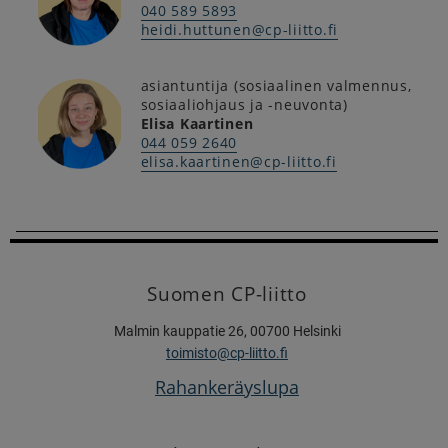
040 589 5893
heidi.huttunen@cp-liitto.fi
asiantuntija (sosiaalinen valmennus,
sosiaaliohjaus ja -neuvonta)
Elisa Kaartinen
044 059 2640
elisa.kaartinen@cp-liitto.fi
Suomen CP-liitto
Malmin kauppatie 26, 00700 Helsinki
toimisto@cp-liitto.fi
Rahankeräyslupa