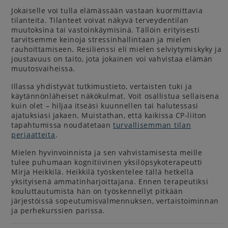
Jokaiselle voi tulla elämässään vastaan kuormittavia
tilanteita. Tilanteet voivat näkyvä terveydentilan
muutoksina tai vastoinkäymisinä. Tällöin erityisesti
tarvitsemme keinoja stressinhallintaan ja mielen
rauhoittamiseen. Resilienssi eli mielen selviytymiskyky ja
joustavuus on taito, jota jokainen voi vahvistaa elämän
muutosvaiheissa.
Illassa yhdistyvät tutkimustieto, vertaisten tuki ja
käytännönläheiset näkökulmat. Voit osallistua sellaisena
kuin olet – hiljaa itseäsi kuunnellen tai halutessasi
ajatuksiasi jakaen. Muistathan, että kaikissa CP-liiton
tapahtumissa noudatetaan
turvallisemman tilan
periaatteita
.
Mielen hyvinvoinnista ja sen vahvistamisesta meille
tulee puhumaan kognitiivinen yksilöpsykoterapeutti
Mirja Heikkilä. Heikkilä työskentelee tällä hetkellä
yksityisenä ammatinharjoittajana. Ennen terapeutiksi
kouluttautumista hän on työskennellyt pitkään
järjestöissä sopeutumisvalmennuksen, vertaistoiminnan
ja perhekurssien parissa.