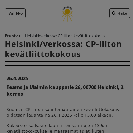
Valikko
Haku
Etusivu
Helsinki/verkossa: CP-liiton kevätliittokokous
Helsinki/verkossa: CP-liiton
kevätliittokokous
26.4.2025
Teams ja Malmin kauppatie 26, 00700 Helsinki, 2.
kerros
Suomen CP-liiton sääntömääräinen kevätliittokokous
pidetään lauantaina 26
.
4.2025 kello 13.00 alkaen.
Kokouksessa käsitellään liiton sääntöjen 13 §:n
kevätliittokokoukselle määräämät asiat, kuten