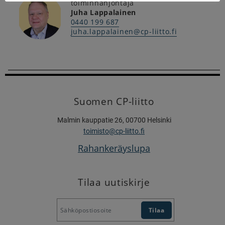
toiminnanjohtaja
Juha Lappalainen
0440 199 687
juha.lappalainen@cp-liitto.fi
Suomen CP-liitto
Malmin kauppatie 26, 00700 Helsinki
toimisto@cp-liitto.fi
Rahankeräyslupa
Tilaa uutiskirje