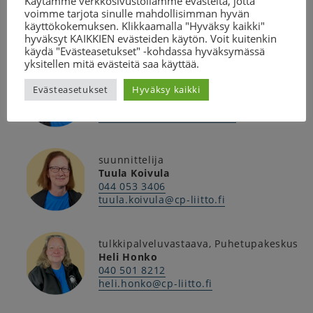
Käytämme verkkosivustollamme evästeitä, jotta
20 henkilöä, joten paikat täytetään
voimme tarjota sinulle mahdollisimman hyvän
ilmoittautumisjärjestyksessä.
käyttökokemuksen. Klikkaamalla "Hyväksy kaikki"
hyväksyt KAIKKIEN evästeiden käytön. Voit kuitenkin
Kysy lisää
käydä "Evästeasetukset" -kohdassa hyväksymässä
yksitellen mitä evästeitä saa käyttää.
suunnittelija (aikuistoiminta)
Heidi Huttunen
Evästeasetukset
Hyväksy kaikki
040 589 5893
heidi.huttunen@cp-liitto.fi
suunnittelija
Tuula Koivula
044 053 3406
tuula.koivula@cp-liitto.fi
tulkkipalveluvastaava, Puhetupakeskus
Heli Honko
040 501 8212
heli.honko@cp-liitto.fi